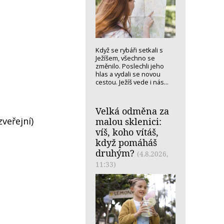
Když se rybáři setkali s
Ježíšem, všechno se
změnilo. Poslechli jeho
hlas a vydali se novou
cestou. Ježíš vede i nás...
Velká odměna za
veřejní)
malou sklenici:
víš, koho vítáš,
když pomáháš
druhým?
(4.8.2026,
11:33)