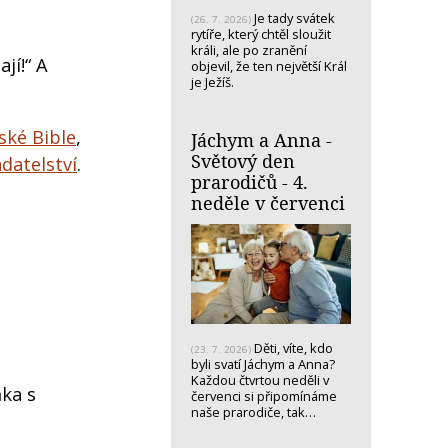
Je tady svátek
(26. 7. 2026)
rytíře, který chtěl sloužit
králi, ale po zranění
jí!“ A
objevil, že ten největší Král
je Ježíš.
ské Bible
,
Jáchym a Anna -
Světový den
datelství
.
prarodičů - 4.
neděle v červenci
Děti, víte, kdo
(23. 7. 2026)
byli svatí Jáchym a Anna?
Každou čtvrtou neděli v
ňka s
červenci si připomínáme
naše prarodiče, tak…