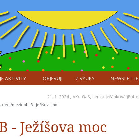
E AKTIVITY
OBJEVUJI
Z VÝUKY
NEWSLETTE
21. 1. 2024 ,
AKr
,
GaS
,
Lenka Jeřábková
(Foto:
. ned./mezidobí B - Ježíšova moc
B - Ježíšova moc