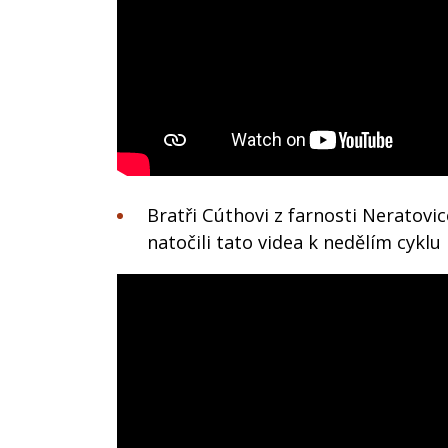
Bratři Cúthovi z farnosti Neratov
natočili tato videa k nedělím cyklu 