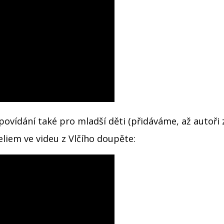
ovídání také pro mladší děti (přidáváme, až autoři z
liem ve videu z Vlčího doupěte: