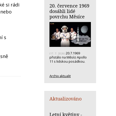
é si rádi
20. července 1969
dosáhli lidé
) nebo
povrchu Měsíce
í s
20.7.1969
(17. 7. 2026)
asně
přistálo na Měsíci Apollo
11 s lidskou posádkou.
Archiv aktualit
Aktualizováno
Letní květiny -