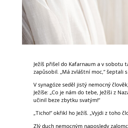
Ježíš přišel do Kafarnaum a v sobotu t
zapůsobil. „Má zvláštní moc,“ šeptali s
V synagóze seděl jistý nemocný člověk
Ježíše: „Co je nám do tebe, Ježíši z Na
učinil beze zbytku svatým!“
„Ticho!“ okřikl ho Ježíš. „Vyjdi z toho čl
Zlý duch nemocným naposledy zalomcov