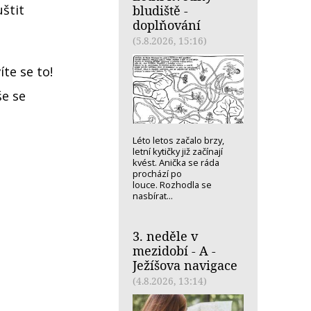
štit
bludiště -
doplňování
(5.8.2026, 15:16)
íte se to!
še se
Léto letos začalo brzy,
letní kytičky již začínají
kvést. Anička se ráda
prochází po
louce. Rozhodla se
nasbírat...
3. neděle v
mezidobí - A -
Ježíšova navigace
(4.8.2026, 13:14)