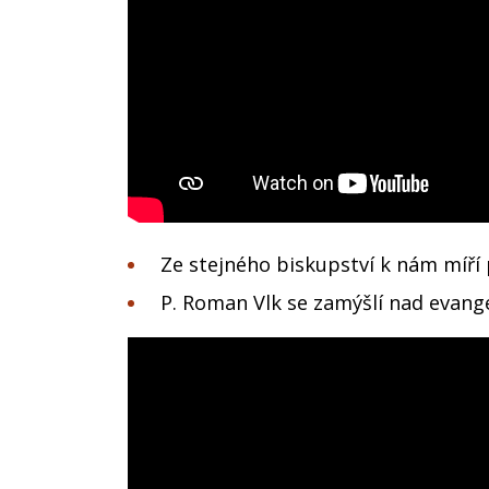
Ze stejného biskupství k nám míří p
P. Roman Vlk se zamýšlí nad evange