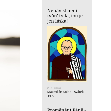
Nenávist není
tvůrčí síla, tou je
jen láska!
(5. 8. 2026)
Maxmilián Kolbe - svátek
14.8.
Proměnění Páně -