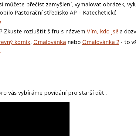
si můžete přečíst zamyšlení, vymalovat obrázek, vylu
robilo Pastorační středisko AP – Katechetické
s
? Zkuste rozluštit šifru s názvem
Vím, kdo jsi!
a dozv
revný komix
,
Omalovánka
nebo
Omalovánka 2
- to v
z
ro vás vybíráme povídání pro starší děti: