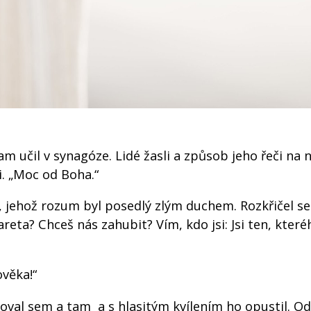
am učil v synagóze. Lidé žasli a způsob jeho řeči na 
i. „Moc od Boha.“
, jehož rozum byl posedlý zlým duchem. Rozkřičel se
zareta? Chceš nás zahubit? Vím, kdo jsi: Jsi ten, kter
ověka!“
al sem a tam a s hlasitým kvílením ho opustil. Od 