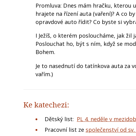
Promluva: Dnes mám hračku, kterou urč
hrajete na řízení auta (vaření)? A co by
opravdové auto řídit? Co byste si vybra
I Ježíš, o kterém posloucháme, jak žil 
Poslouchat ho, být s ním, když se modl
Bohem.
Je to nasednutí do tatínkova auta za v
vařím.)
Ke katechezi:
Dětský list:
PL 4. ne
děle v mezidob
Pracovní list ze
společenství od sv.