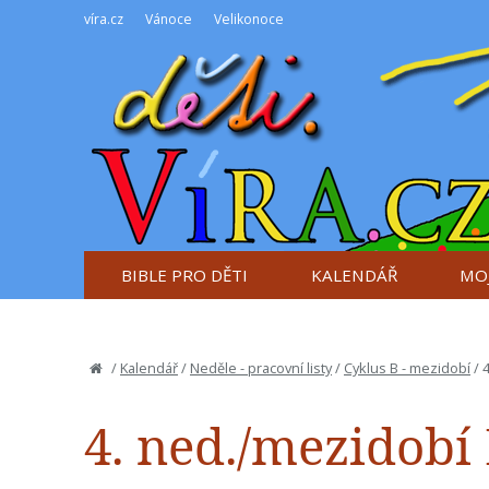
víra.cz
Vánoce
Velikonoce
BIBLE PRO DĚTI
KALENDÁŘ
MOJ
/
Kalendář
/
Neděle - pracovní listy
/
Cyklus B - mezidobí
/
4
4. ned./mezidobí 