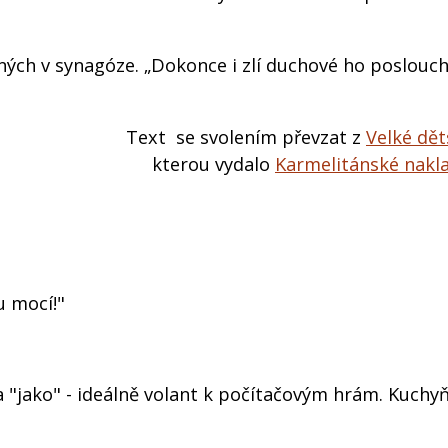
ch v synagóze. „Dokonce i zlí duchové ho posloucha
Text se svolením převzat z
Velké dět
kterou vydalo
Karmelitánské nakla
u mocí!"
na "jako" - ideálně volant k počítačovým hrám. Kuchy