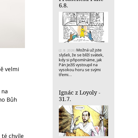
6.8.
Možná už jste
(2. 8. 2026)
slyšeli, že se blíží svátek,
kdy si připomínáme, jak
Pán Ježíš vystoupil na
ně velmi
vysokou horu se svými
třemi…
 na
Ignác z Loyoly -
31.7.
ého Bůh
té chvíle