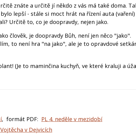
itě znáte a určitě jí někdo z vás má také doma. Tak
 bylo lepší - stále si moct hrát na řízení auta (vaření
li? Určitě to, co je doopravdy, nejen jako.
jako člověk, je doopravdy Bůh, není jen něco "jako".
ím, to není hra "na jako", ale je to opravdové setkán
olant! (Je to maminčina kuchyň, ve které kraluji a úž
í
, formát PDF:
PL 4. neděle v mezidobí
 Vojtěcha v Dejvicích