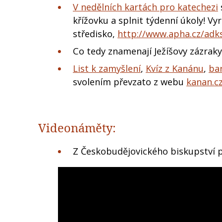
V nedělních kartách pro katechezi
křížovku a splnit týdenní úkoly! Vy
středisko,
http://www.apha.cz/adk
Co tedy znamenají Ježíšovy zázraky
List k zamyšlení
,
Kvíz z Kanánu
,
ba
svolením převzato z webu
kanan.c
Videonáměty:
Z Českobudějovického biskupství p