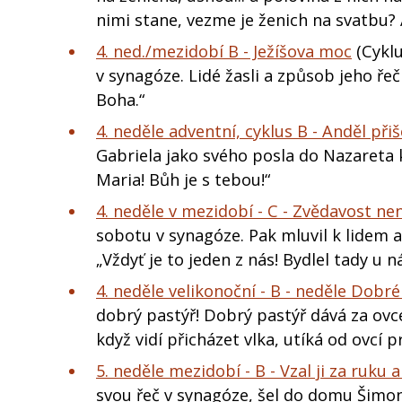
nimi stane, vezme je ženich na svatbu?
4. ned./mezidobí B - Ježíšova moc
(Cyklu
v synagóze. Lidé žasli a způsob jeho řeč
Boha.“
4. neděle adventní, cyklus B - Anděl přiše
Gabriela jako svého posla do Nazareta k 
Maria! Bůh je s tebou!“
4. neděle v mezidobí - C - Zvědavost není
sobotu v synagóze. Pak mluvil k lidem a v
„Vždyť je to jeden z nás! Bydlel tady u n
4. neděle velikonoční - B - neděle Dobr
dobrý pastýř! Dobrý pastýř dává za ovce
když vidí přicházet vlka, utíká od ovcí p
5. neděle mezidobí - B - Vzal ji za ruku a
svou řeč v synagóze, šel do domu Šimona