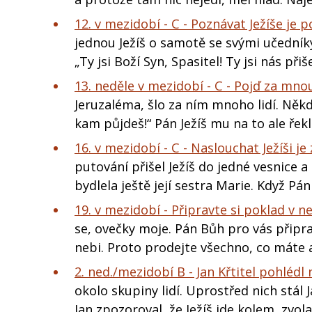
12. v mezidobí - C - Poznávat Ježíše je
jednou Ježíš o samotě se svými učedníky,
„Ty jsi Boží Syn, Spasitel! Ty jsi nás přiš
13. neděle v mezidobí - C - Pojď za mno
Jeruzaléma, šlo za ním mnoho lidí. Někdo
kam půjdeš!“ Pán Ježíš mu na to ale řek
16. v mezidobí - C - Naslouchat Ježíši je
putování přišel Ježíš do jedné vesnic
bydlela ještě její sestra Marie. Když Pá
19. v mezidobí - Připravte si poklad v ne
se, ovečky moje. Pán Bůh pro vás připra
nebi. Proto prodejte všechno, co máte 
2. ned./mezidobí B - Jan Křtitel pohlédl 
okolo skupiny lidí. Uprostřed nich stál 
Jan zpozoroval, že Ježíš jde kolem, zvolal