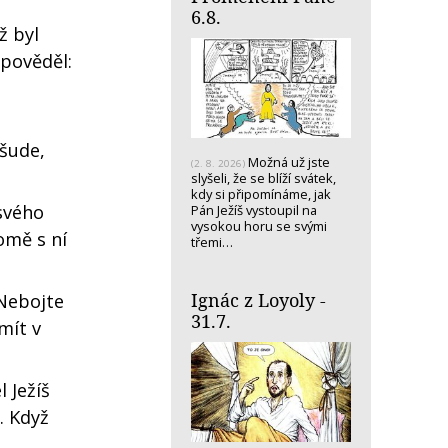
6.8.
ž byl
dpověděl:
všude,
Možná už jste
(2. 8. 2026)
slyšeli, že se blíží svátek,
kdy si připomínáme, jak
svého
Pán Ježíš vystoupil na
vysokou horu se svými
omě s ní
třemi…
Ignác z Loyoly -
 Nebojte
31.7.
mít v
 Ježíš
. Když