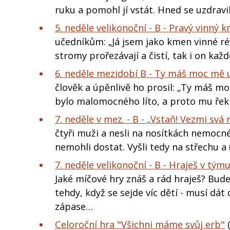
ruku a pomohl jí vstát. Hned se uzdravi
5. neděle velikonoční - B - Pravý vinný 
učedníkům: „Já jsem jako kmen vinné révy
stromy prořezávají a čistí, tak i on k
6. neděle mezidobí B - Ty máš moc mě u
člověk a úpěnlivě ho prosil: „Ty máš moc
bylo malomocného líto, a proto mu řekl
7. neděle v mez. - B - „Vstaň! Vezmi svá
čtyři muži a nesli na nosítkách nemocnéh
nemohli dostat. Vyšli tedy na střechu a 
7. neděle velikonoční - B - Hraješ v tý
Jaké míčové hry znáš a rád hraješ? Bude
tehdy, když se sejde víc dětí - musí dá
zápase…
Celoroční hra "Všichni máme svůj erb"
(