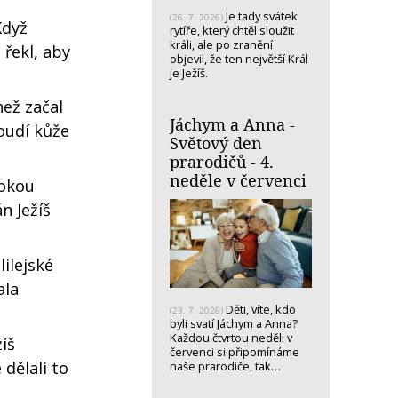
Je tady svátek
(26. 7. 2026)
Když
rytíře, který chtěl sloužit
králi, ale po zranění
 řekl, aby
objevil, že ten největší Král
je Ježíš.
než začal
Jáchym a Anna -
loudí kůže
Světový den
prarodičů - 4.
neděle v červenci
sokou
n Ježíš
lilejské
ala
Děti, víte, kdo
(23. 7. 2026)
byli svatí Jáchym a Anna?
Každou čtvrtou neděli v
žíš
červenci si připomínáme
 dělali to
naše prarodiče, tak…