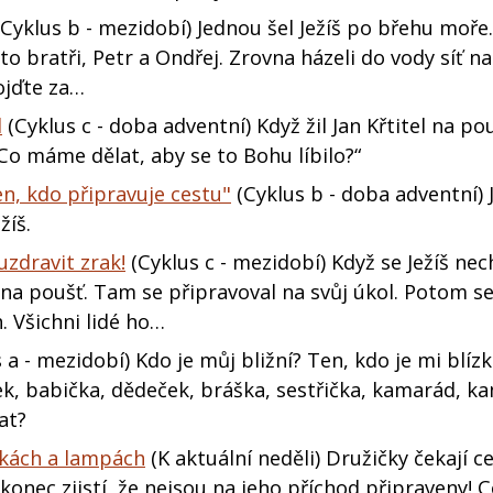
Cyklus b - mezidobí) Jednou šel Ježíš po břehu moře.
to bratři, Petr a Ondřej. Zrovna házeli do vody síť na
pojďte za…
l
(Cyklus c - doba adventní) Když žil Jan Křtitel na pou
„Co máme dělat, aby se to Bohu líbilo?“
ten, kdo připravuje cestu"
(Cyklus b - doba adventní) J
žíš.
 uzdravit zrak!
(Cyklus c - mezidobí) Když se Ježíš nec
 na poušť. Tam se připravoval na svůj úkol. Potom se
h. Všichni lidé ho…
 a - mezidobí) Kdo je můj bližní? Ten, kdo je mi blíz
k, babička, dědeček, bráška, sestřička, kamarád, k
at?
ičkách a lampách
(K aktuální neděli) Družičky čekají c
akonec zjistí, že nejsou na jeho příchod připraveny! C