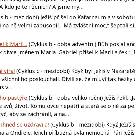
 A kdo je ten ženich? A jsme my…
s b - mezidobí) Ježíš přišel do Kafarnaum a v sobotu
i na ně velmi zapůsobil. „Má zvláštní moc,“ šeptali s
l k Marii...
(Cyklus b - doba adventní) Bůh poslal an
dívce jménem Maria. Gabriel přišel k Marii a řekl: „
 víra!
(Cyklus c - mezidobí) Když byl Ježíš v Nazaretě,
šichni ho poslouchali. Divili se, že mluví tak hezky a 
ás v…
ého pastýře
(Cyklus b - doba velikonoční) Ježíš řekl: „
 svůj život. Komu ovce nepatří a stará se o ně za pe
ryč, aby se zachránil, a na…
 ihned se uzdravila!
(Cyklus b - mezidobí) Když Ježíš 
 a Ondřeje. Jejich příbuzná byla nemocná. Pán Ježíš j