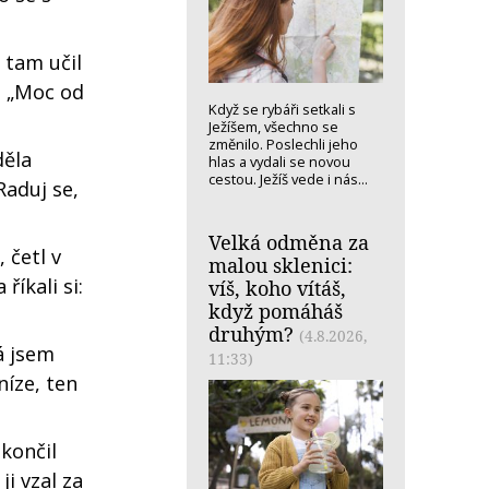
 tam učil
i. „Moc od
Když se rybáři setkali s
Ježíšem, všechno se
změnilo. Poslechli jeho
děla
hlas a vydali se novou
cestou. Ježíš vede i nás...
Raduj se,
Velká odměna za
 četl v
malou sklenici:
říkali si:
víš, koho vítáš,
když pomáháš
druhým?
(4.8.2026,
Já jsem
11:33)
níze, ten
skončil
i vzal za