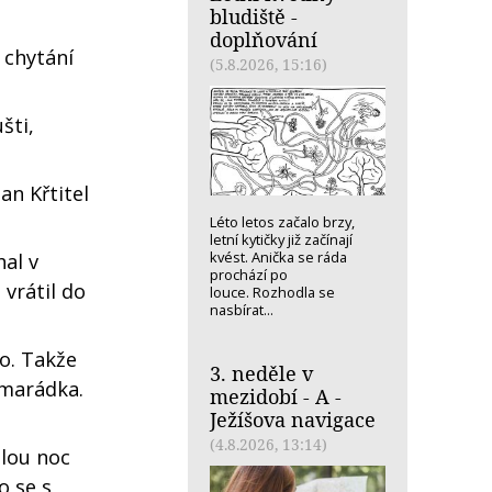
bludiště -
doplňování
 chytání
(5.8.2026, 15:16)
šti,
an Křtitel
Léto letos začalo brzy,
letní kytičky již začínají
kvést. Anička se ráda
hal v
prochází po
 vrátil do
louce. Rozhodla se
nasbírat...
ko. Takže
3. neděle v
amarádka.
mezidobí - A -
Ježíšova navigace
(4.8.2026, 13:14)
elou noc
o se s