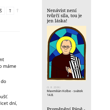
Nenávist není
Š
T
Ť
tvůrčí síla, tou je
jen láska!
nt
oho máme
 do
(5. 8. 2026)
Maxmilián Kolbe - svátek
14.8.
ušť.
cet dní,
Proměnění Páně -