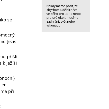
Někdy máme pocit, že
abychom udělali něco
velkého pro Boha nebo
pro své okolí, musíme
ako se
zachránit svět nebo
vykonat...
lomocný
nu Ježíši
mu přišli
 k Ježíši
onoční)
 jen
 má při
t