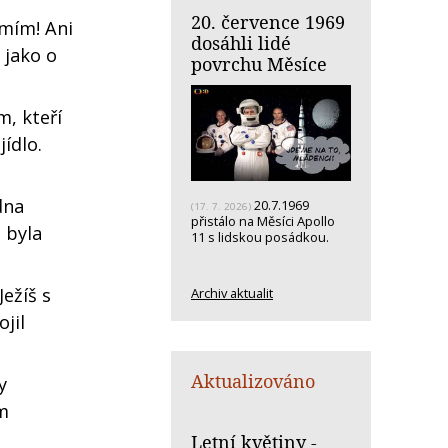
20. července 1969
mím! Ani
dosáhli lidé
 jako o
povrchu Měsíce
m, kteří
ídlo.
dna
20.7.1969
(17. 7. 2026)
přistálo na Měsíci Apollo
a byla
11 s lidskou posádkou.
Ježíš s
Archiv aktualit
jil
Aktualizováno
y
em
Letní květiny -