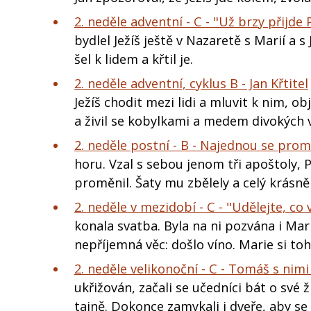
2. neděle adventní - C - "Už brzy přijde
bydlel Ježíš ještě v Nazaretě s Marií a s
šel k lidem a křtil je.
2. neděle adventní, cyklus B - Jan Křtitel
Ježíš chodit mezi lidi a mluvit k nim, obj
a živil se kobylkami a medem divokých v
2. neděle postní - B - Najednou se prom
horu. Vzal s sebou jenom tři apoštoly, P
proměnil. Šaty mu zbělely a celý krásně 
2. neděle v mezidobí - C - "Udělejte, co
konala svatba. Byla na ni pozvána i Mar
nepříjemná věc: došlo víno. Marie si to
2. neděle velikonoční - C - Tomáš s nimi 
ukřižován, začali se učedníci bát o své ž
tajně. Dokonce zamykali i dveře, aby s