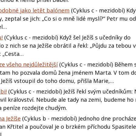
 podobné jako letět balónem
(Cyklus c - mezidobí) Kdy
 zeptal se jich: „Co si o mně lidé myslí?“ Petr mu o
el…
u!
(Cyklus c - mezidobí) Když šel Ježíš s učedníky do
 z nich se na Ježíše obrátil a řekl: „Půjdu za tebou 
l: „Cesta…
 ze všeho nejdůležitější
(Cyklus c - mezidobí) Během 
e a tam ho pozvala domů žena jménem Marta. V tom d
n Ježíš vstoupil do toho domu, přišla Marie,…
bi!
(Cyklus c - mezidobí) Ježíš řekl svým učedníkům:
vil království. Nebude ale tady na zemi, budeme ho 
a peníze rozdejte chudým.
na Ježíše
(Cyklus b - mezidobí) Jednoho dne procházel
Jan Křtitel a poučoval je o brzkém příchodu Spasitele
...