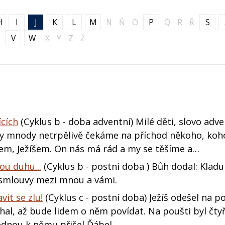
H
I
J
K
L
M
N
Ň
O
P
Q
R
Ř
S
V
W
X
Y
Z
Ž
ících
(Cyklus b - doba adventní) Milé děti, slovo adve
 My mnody netrpělivě čekáme na příchod někoho, k
ohem, Ježíšem. On nás má rád a my se těšíme a…
ou duhu...
(Cyklus b - postní doba ) Bůh dodal: Kladu
smlouvy mezi mnou a vámi.
vit se zlu!
(Cyklus c - postní doba) Ježíš odešel na po
l, až bude lidem o něm povídat. Na poušti byl čtyři
ednou k němu přišel Ďábel.