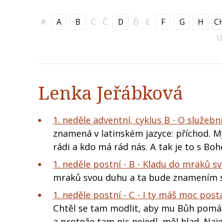
#
A
B
C
Č
D
Ď
E
F
G
H
C
U
Lenka Jeřábková
1. neděle adventní, cyklus B - O služebn
znamená v latinském jazyce: příchod.
rádi a kdo má rád nás. A tak je to s B
1. neděle postní - B - Kladu do mraků sv
mraků svou duhu a ta bude znamením 
1. neděle postní - C - I ty máš moc posta
Chtěl se tam modlit, aby mu Bůh pomáha
a protože tam nic nejedl, měl hlad. Naj