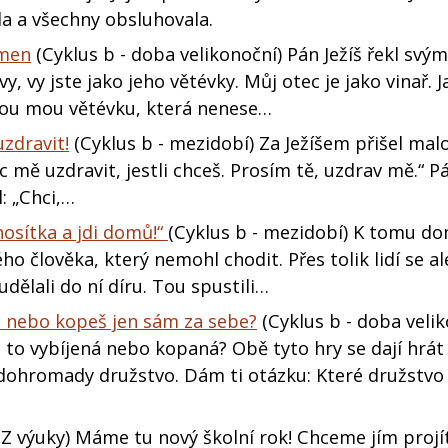
la a všechny obsluhovala.
kmen
(Cyklus b - doba velikonoční) Pán Ježíš řekl svým
, vy jste jako jeho větévky. Můj otec je jako vinař. J
aždou mou větévku, která nenese…
zdravit!
(Cyklus b - mezidobí) Za Ježíšem přišel ma
 mě uzdravit, jestli chceš. Prosím tě, uzdrav mě.“ Pá
: „Chci,…
 nosítka a jdi domů!“
(Cyklus b - mezidobí) K tomu do
o člověka, který nemohl chodit. Přes tolik lidí se ale
udělali do ní díru. Tou spustili…
mu nebo kopeš jen sám za sebe?
(Cyklus b - doba velik
 to vybíjená nebo kopaná? Obě tyto hry se dají hrát
t dohromady družstvo. Dám ti otázku: Které družstvo
Z výuky) Máme tu nový školní rok! Chceme jím projí