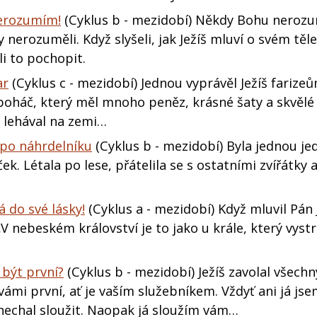
nerozumím!
(Cyklus b - mezidobí) Někdy Bohu nerozu
nerozuměli. Když slyšeli, jak Ježíš mluví o svém těle
i to pochopit.
ar
(Cyklus c - mezidobí) Jednou vyprávěl Ježíš farizeů
 boháč, který měl mnoho peněz, krásné šaty a skvělé j
 lehával na zemi…
a po náhrdelníku
(Cyklus b - mezidobí) Byla jednou je
ček. Létala po lese, přátelila se s ostatními zvířátky 
á do své lásky!
(Cyklus a - mezidobí) Když mluvil Pán 
V nebeském království je to jako u krále, který vystro
 být první?
(Cyklus b - mezidobí) Ježíš zavolal všechn
vámi první, ať je vaším služebníkem. Vždyť ani já js
 nechal sloužit. Naopak já sloužím vám…