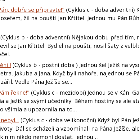
 Pán, dobře se připravte!"
(Cyklus c - doba adventní) 
 Josefem, žil na poušti Jan Křtitel. Jednou mu Pán Bůh
(Cyklus b - doba adventní) Nějakou dobu před tím, 
evil se Jan Křtitel. Bydlel na poušti, nosil šaty z velb
čel.
ěnil!
(Cyklus b - postní doba ) Jednou šel Ježíš na vy
etra, Jakuba a Jana. Když byli nahoře, najednou se Pá
zářil. Vedle Pána Ježíše se…
 vám řekne!"
(Cyklus c - mezidobí) Jednou se v Káni Ga
ia a Ježíš se svými učedníky. Během hostiny se ale st
ho všimla a upozornila na to…
nebyl...
(Cyklus c - doba velikonoční) Když byl Pán Je
ivoty. Dál se scházeli a vzpomínali na Pána Ježíše, ale
e k nim nikdo nemohl dostat. Jednou…