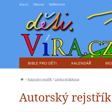
víra.cz
Vánoce
Velikonoce
BIBLE PRO DĚTI
KALENDÁŘ
MOJ
/
Autorský rejstřík
/
Lenka Jeřábková
Autorský rejstřík