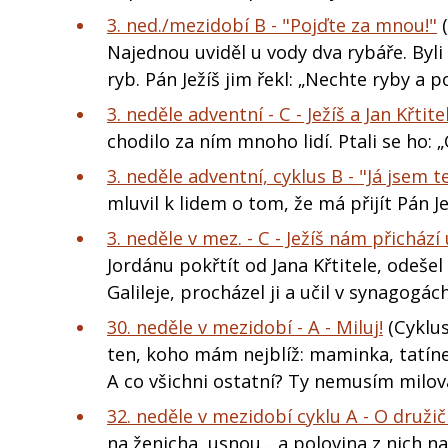
3. ned./mezidobí B - "Pojďte za mnou!"
(
Najednou uviděl u vody dva rybáře. Byli 
ryb. Pán Ježíš jim řekl: „Nechte ryby a 
3. neděle adventní - C - Ježíš a Jan Křtite
chodilo za ním mnoho lidí. Ptali se ho: 
3. neděle adventní, cyklus B - "Já jsem 
mluvil k lidem o tom, že má přijít Pán Je
3. neděle v mez. - C - Ježíš nám přichází
Jordánu pokřtít od Jana Křtitele, odešel
Galileje, procházel ji a učil v synagogác
30. neděle v mezidobí - A - Miluj!
(Cyklus
ten, koho mám nejblíž: maminka, tatíne
A co všichni ostatní? Ty nemusím milov
32. neděle v mezidobí cyklu A - O druž
na ženicha, usnou... a polovina z nich n