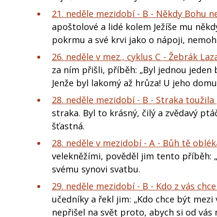
21. neděle mezidobí - B - Někdy Bohu 
apoštolové a lidé kolem Ježíše mu někdy 
pokrmu a své krvi jako o nápoji, nemohl
26. neděle v mez., cyklus C - Žebrák Laz
za ním přišli, příběh: „Byl jednou jeden
Jenže byl lakomý až hrůza! U jeho domu
28. neděle mezidobí - B - Straka toužil
straka. Byl to krásný, čilý a zvědavý ptá
šťastná.
28. neděle v mezidobí - A - Bůh tě oblék
velekněžími, pověděl jim tento příběh: „
svému synovi svatbu.
29. neděle mezidobí - B - Kdo z vás chce
učedníky a řekl jim: „Kdo chce být mezi 
nepřišel na svět proto, abych si od vás