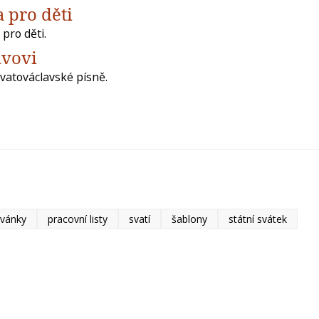
 pro děti
pro děti.
avovi
svatováclavské písně.
vánky
pracovní listy
svatí
šablony
státní svátek