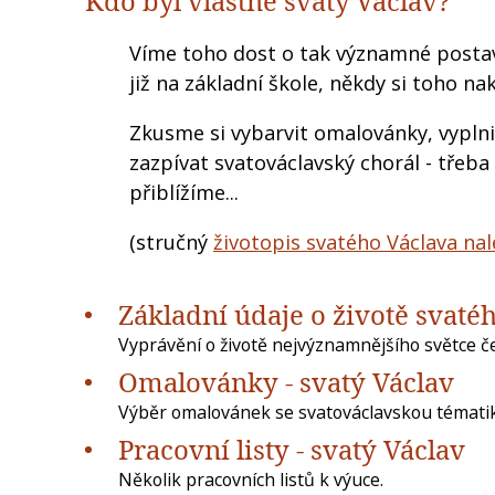
Kdo byl vlastně svatý Václav?
Víme toho dost o tak významné postav
již na základní škole, někdy si toho
Zkusme si vybarvit omalovánky, vyplni
zazpívat svatováclavský chorál - třeb
přiblížíme...
(stručný
životopis svatého Václava na
Základní údaje o životě svaté
Vyprávění o životě nejvýznamnějšího světce če
Omalovánky - svatý Václav
Výběr omalovánek se svatováclavskou témat
Pracovní listy - svatý Václav
Několik pracovních listů k výuce.