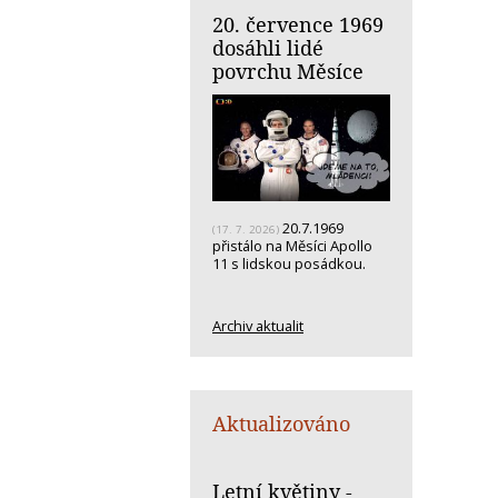
20. července 1969
dosáhli lidé
povrchu Měsíce
20.7.1969
(17. 7. 2026)
přistálo na Měsíci Apollo
11 s lidskou posádkou.
Archiv aktualit
Aktualizováno
Letní květiny -