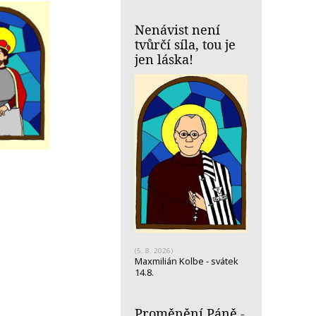
Nenávist není
tvůrčí síla, tou je
jen láska!
(5. 8. 2026)
Maxmilián Kolbe - svátek
14.8.
Proměnění Páně -