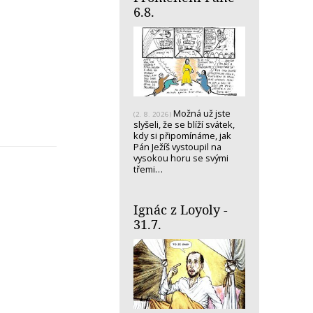
6.8.
Možná už jste
(2. 8. 2026)
slyšeli, že se blíží svátek,
kdy si připomínáme, jak
Pán Ježíš vystoupil na
vysokou horu se svými
třemi…
Ignác z Loyoly -
31.7.