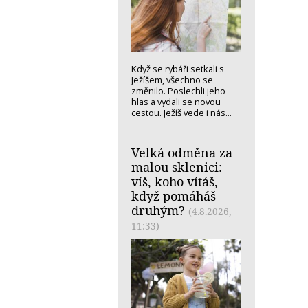
Když se rybáři setkali s
Ježíšem, všechno se
změnilo. Poslechli jeho
hlas a vydali se novou
cestou. Ježíš vede i nás...
Velká odměna za
malou sklenici:
víš, koho vítáš,
když pomáháš
druhým?
(4.8.2026,
11:33)