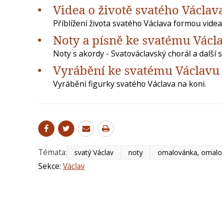
Videa o životě svatého Václava
Příblížení života svatého Václava formou videa 
Noty a písně ke svatému Václ
Noty s akordy - Svatováclavský chorál a další 
Vyrábění ke svatému Václavu
Vyrábění figurky svatého Václava na koni.
Témata:
svatý Václav
noty
omalovánka, omalo
Sekce:
Václav