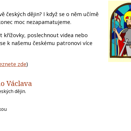
ě českých dějin? I když se o něm učímě
 nakonec moc nezapamatujeme.
t křížovky, poslechnout videa nebo
a se k našemu českému patronovi více
leznete zde
)
ho Václava
ských dějin.
ikou