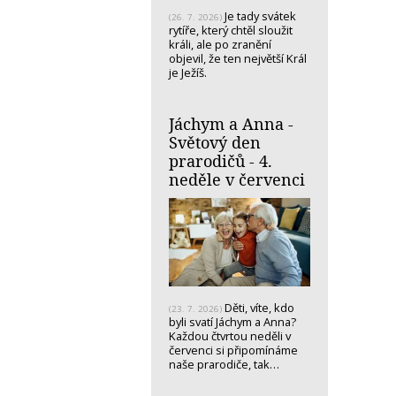
Je tady svátek
(26. 7. 2026)
rytíře, který chtěl sloužit
králi, ale po zranění
objevil, že ten největší Král
je Ježíš.
Jáchym a Anna -
Světový den
prarodičů - 4.
neděle v červenci
Děti, víte, kdo
(23. 7. 2026)
byli svatí Jáchym a Anna?
Každou čtvrtou neděli v
červenci si připomínáme
naše prarodiče, tak…