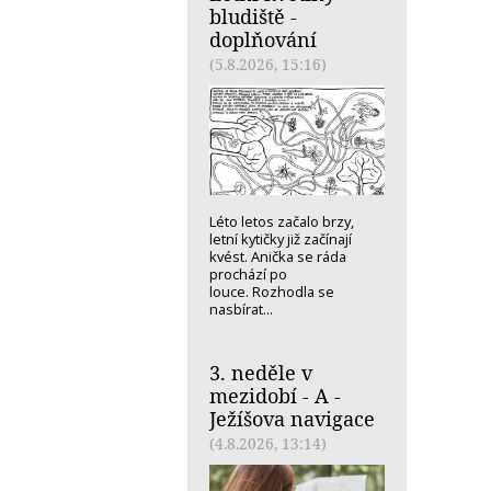
bludiště -
doplňování
(5.8.2026, 15:16)
Léto letos začalo brzy,
letní kytičky již začínají
kvést. Anička se ráda
prochází po
louce. Rozhodla se
nasbírat...
3. neděle v
mezidobí - A -
Ježíšova navigace
(4.8.2026, 13:14)