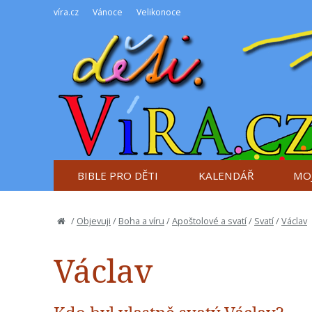
víra.cz
Vánoce
Velikonoce
BIBLE PRO DĚTI
KALENDÁŘ
MOJ
/
Objevuji
/
Boha a víru
/
Apoštolové a svatí
/
Svatí
/
Václav
Václav