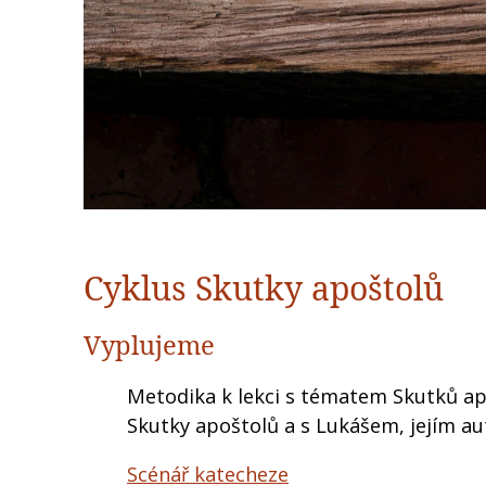
Cyklus Skutky apoštolů
Vyplujeme
Metodika k lekci s tématem Skutků apo
Skutky apoštolů a s Lukášem, jejím a
Scénář katecheze