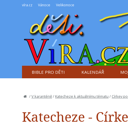
víra.cz
Vánoce
Velikonoce
BIBLE PRO DĚTI
KALENDÁŘ
MOJ
/
V karanténě
/
Katecheze k aktuálnímu tématu
/
Církev po
Katecheze - Círke