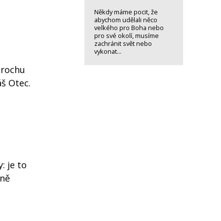
Někdy máme pocit, že
abychom udělali něco
velkého pro Boha nebo
pro své okolí, musíme
zachránit svět nebo
vykonat...
trochu
áš Otec.
: je to
čně