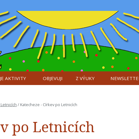
E AKTIVITY
OBJEVUJI
Z VÝUKY
NEWSLETTE
 Letnicích
/
Katecheze - Církev po Letnicích
v po Letnicích