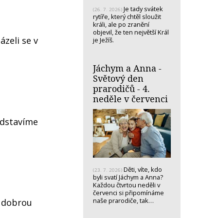
Je tady svátek
(26. 7. 2026)
rytíře, který chtěl sloužit
králi, ale po zranění
objevil, že ten největší Král
ázeli se v
je Ježíš.
Jáchym a Anna -
Světový den
prarodičů - 4.
neděle v červenci
edstavíme
Děti, víte, kdo
(23. 7. 2026)
byli svatí Jáchym a Anna?
Každou čtvrtou neděli v
červenci si připomínáme
naše prarodiče, tak…
u dobrou