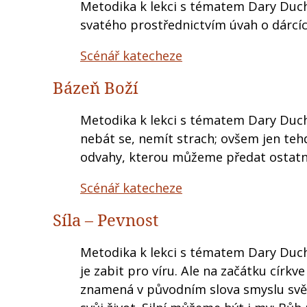
Metodika k lekci s tématem Dary Duch
svatého prostřednictvím úvah o dárcí
Scénář katecheze
Bázeň Boží
Metodika k lekci s tématem Dary Duch
nebát se, nemít strach; ovšem jen teh
odvahy, kterou můžeme předat ostatn
Scénář katecheze
Síla – Pevnost
Metodika k lekci s tématem Dary Duch
je zabit pro víru. Ale na začátku círk
znamená v původním slova smyslu svědke