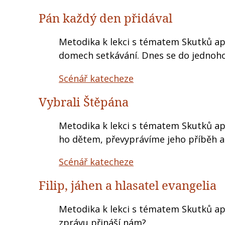
Pán každý den přidával
Metodika k lekci s tématem Skutků apoš
domech setkávání. Dnes se do jednoho
Scénář katecheze
Vybrali Štěpána
Metodika k lekci s tématem Skutků a
ho dětem, převyprávíme jeho příběh 
Scénář katecheze
Filip, jáhen a hlasatel evangelia
Metodika k lekci s tématem Skutků apo
zprávu přináší nám?