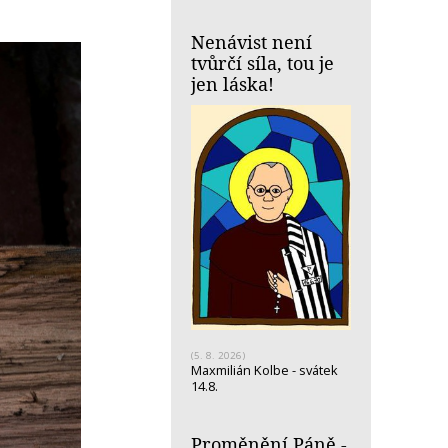
Nenávist není
tvůrčí síla, tou je
jen láska!
(5. 8. 2026)
Maxmilián Kolbe - svátek
14.8.
Proměnění Páně -