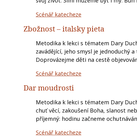
svůj život. Silní můžeme být i my: Bůh
Scénář katecheze
Zbožnost – italsky pieta
Metodika k lekci s tématem Dary Ducha
zavádějící, jeho smysl je jednoduchý 
Doprovázejme děti na cestě objevován
Scénář katecheze
Dar moudrosti
Metodika k lekci s tématem Dary Ducha
chuť věcí, zakoušení Boha, slanost ne
příjemný: hodinu začneme ochutnáván
Scénář katecheze