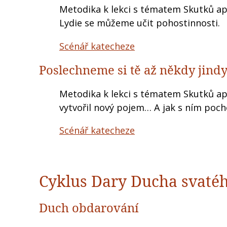
Metodika k lekci s tématem Skutků apo
Lydie se můžeme učit pohostinnosti.
Scénář katecheze
Poslechneme si tě až někdy jind
Metodika k lekci s tématem Skutků apo
vytvořil nový pojem… A jak s ním poch
Scénář katecheze
Cyklus Dary Ducha svaté
Duch obdarování