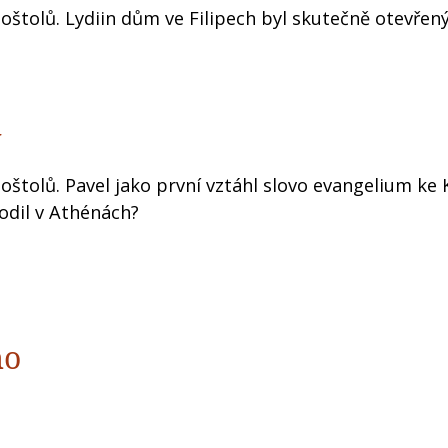
štolů. Lydiin dům ve Filipech byl skutečně otevřen
y
štolů. Pavel jako první vztáhl slovo evangelium ke K
odil v Athénách?
ho