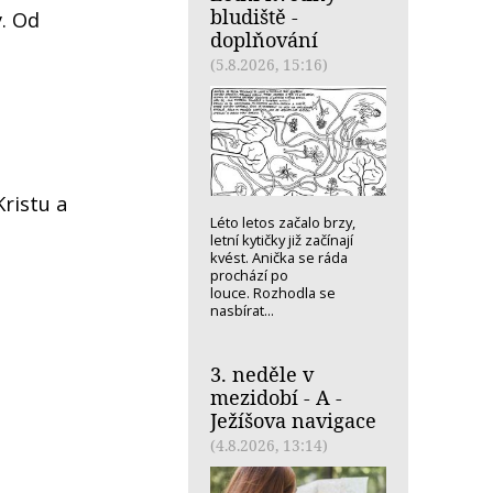
bludiště -
ý. Od
doplňování
(5.8.2026, 15:16)
ristu a
Léto letos začalo brzy,
letní kytičky již začínají
kvést. Anička se ráda
prochází po
louce. Rozhodla se
nasbírat...
3. neděle v
mezidobí - A -
Ježíšova navigace
(4.8.2026, 13:14)