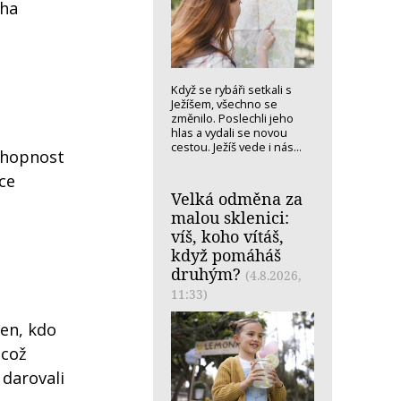
cha
Když se rybáři setkali s
Ježíšem, všechno se
změnilo. Poslechli jeho
hlas a vydali se novou
cestou. Ježíš vede i nás...
chopnost
ce
Velká odměna za
malou sklenici:
víš, koho vítáš,
když pomáháš
druhým?
(4.8.2026,
11:33)
en, kdo
 což
 darovali