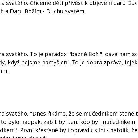
a svatého. Chceme děti přivést k objevení darů Du
ch a Daru Božím - Duchu svatém.
a svatého. To je paradox "bázně Boží": dává nám s
dy, když nejsme namyšlení. To je dobrá zpráva, injek
ím.
a svatého. "Dnes říkáme, že se mučedníkem stane t
ve to bylo naopak: zabit byl ten, kdo byl mučedníkem,
m." První křesťané byli opravdu silní - natolik, že