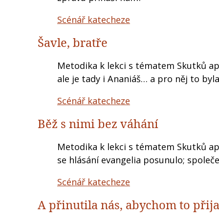
Scénář katecheze
Šavle, bratře
Metodika k lekci s tématem Skutků ap
ale je tady i Ananiáš… a pro něj to byl
Scénář katecheze
Běž s nimi bez váhání
Metodika k lekci s tématem Skutků ap
se hlásání evangelia posunulo; společ
Scénář katecheze
A přinutila nás, abychom to přija