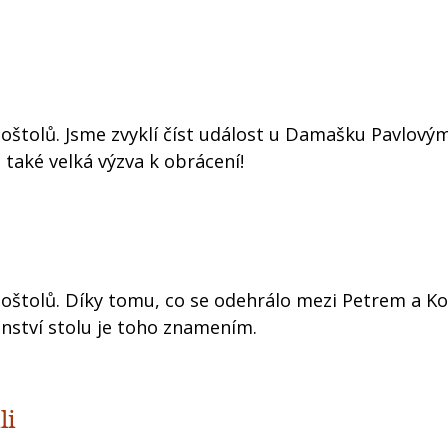
oštolů. Jsme zvyklí číst událost u Damašku Pavlový
a také velká výzva k obrácení!
oštolů. Díky tomu, co se odehrálo mezi Petrem a Ko
enství stolu je toho znamením.
li