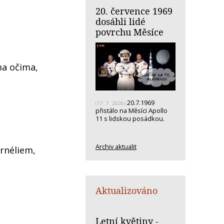
20. července 1969
dosáhli lidé
povrchu Měsíce
ma očima,
20.7.1969
(17. 7. 2026)
přistálo na Měsíci Apollo
11 s lidskou posádkou.
Archiv aktualit
rnéliem,
Aktualizováno
Letní květiny -