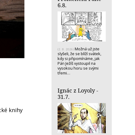
6.8.
Možná už jste
(2. 8. 2026)
slyšeli, že se blíží svátek,
kdy si připomínáme, jak
Pán Ježíš vystoupil na
vysokou horu se svými
třemi…
Ignác z Loyoly -
31.7.
cké knihy