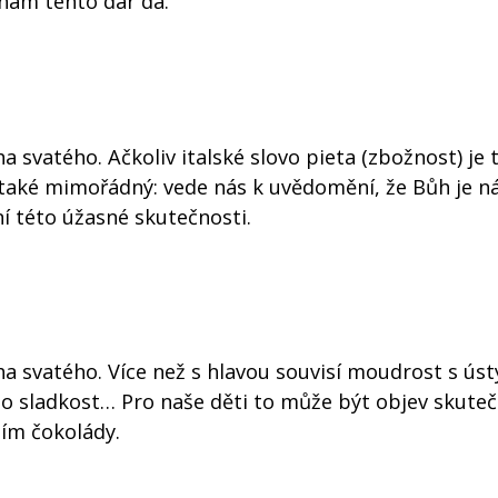
 nám tento dar dá.
 svatého. Ačkoliv italské slovo pieta (zbožnost) je 
a také mimořádný: vede nás k uvědomění, že Bůh je n
í této úžasné skutečnosti.
 svatého. Více než s hlavou souvisí moudrost s ústy
bo sladkost… Pro naše děti to může být objev skute
ím čokolády.