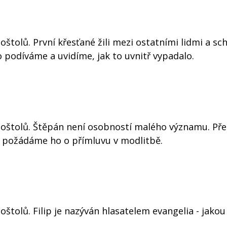
tolů. První křesťané žili mezi ostatními lidmi a sch
 podíváme a uvidíme, jak to uvnitř vypadalo.
poštolů. Štěpán není osobností malého významu. Př
a požádáme ho o přímluvu v modlitbě.
štolů. Filip je nazýván hlasatelem evangelia - jako