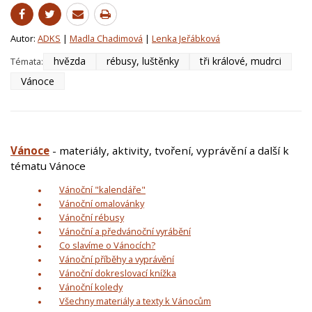
Autor:
ADKS
|
Madla Chadimová
|
Lenka Jeřábková
hvězda
rébusy, luštěnky
tři králové, mudrci
Témata:
Vánoce
Vánoce
- materiály, aktivity, tvoření, vyprávění a další k
tématu Vánoce
Vánoční "kalendáře"
Vánoční omalovánky
Vánoční rébusy
Vánoční a předvánoční vyrábění
Co slavíme o Vánocích?
Vánoční příběhy a vyprávění
Vánoční dokreslovací knížka
Vánoční koledy
Všechny materiály a texty k Vánocům