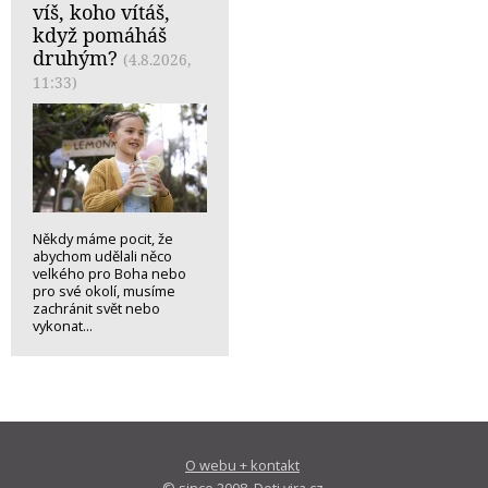
víš, koho vítáš,
když pomáháš
druhým?
(4.8.2026,
11:33)
Někdy máme pocit, že
abychom udělali něco
velkého pro Boha nebo
pro své okolí, musíme
zachránit svět nebo
vykonat...
O webu + kontakt