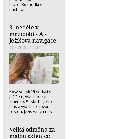
louce. Rozhodla se
nasbírat...
3. neděle v
mezidobí - A -
Ježíšova navigace
(4.8.2026, 13:14)
Když se rybáři setkali s
Ježíšem, všechno se
změnilo. Poslechli jeho
hlas a vydali se novou
cestou. Ježíš vede i nás...
Velká odměna za
malou sklenici: