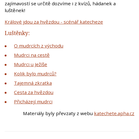
zajímavostí se určitě dozvíme i z kvízů, hádanek a
luštěnek!
Králové jdou za hvězdou - scénář katecheze
Luštěnky:
O mudrcích z východu
Mudrci na cestě
Mudrci u Ježíše
Kolik bylo mudrců?
Tajemná zkratka
Cesta za hvězdou
Přicházejí mudrci
Materiály byly převzaty z webu
katechete.apha.cz