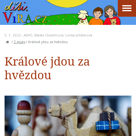
5. 1. 2022 ,
ADKS
,
Madla Chadimová
,
Lenka Jeřábková
/
Z výuky
/
Králové jdou za hvězdou
Králové jdou za
hvězdou