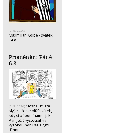
(5. 8. 2026)
Maxmilián Kolbe - svátek
14.8.
Proměnění Páně -
6.8.
Možná už jste
(2. 8. 2026)
slyšeli, že se blíží svátek,
kdy si připomínáme, jak
Pán Ježíš vystoupil na
vysokou horu se svými
třemi…