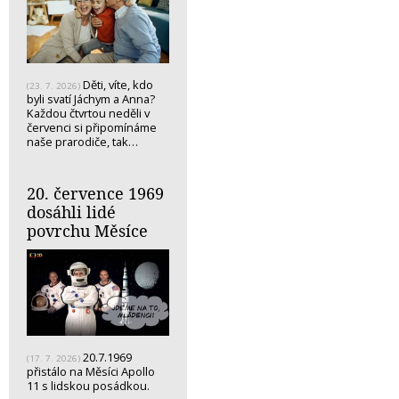
Děti, víte, kdo
(23. 7. 2026)
byli svatí Jáchym a Anna?
Každou čtvrtou neděli v
červenci si připomínáme
naše prarodiče, tak…
20. července 1969
dosáhli lidé
povrchu Měsíce
20.7.1969
(17. 7. 2026)
přistálo na Měsíci Apollo
11 s lidskou posádkou.