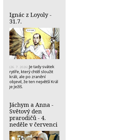
Ignác z Loyoly -
31.7.
Je tady svátek
(26. 7. 2026)
rytíře, který chtěl sloužit
králi, ale po zranění
objevil, že ten největší Král
je Ježíš.
Jáchym a Anna -
Světový den
prarodičů - 4.
neděle v červenci