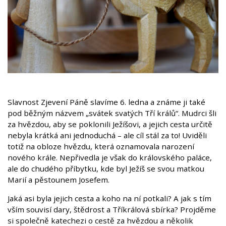
Slavnost Zjevení Páně slavíme 6. ledna a známe ji také
pod běžným názvem „svátek svatých Tří králů“. Mudrci šli
za hvězdou, aby se poklonili Ježíšovi, a jejich cesta určitě
nebyla krátká ani jednoduchá – ale cíl stál za to! Uviděli
totiž na obloze hvězdu, která oznamovala narození
nového krále. Nepřivedla je však do královského paláce,
ale do chudého příbytku, kde byl Ježíš se svou matkou
Marií a pěstounem Josefem.
Jaká asi byla jejich cesta a koho na ní potkali? A jak s tím
vším souvisí dary, štědrost a Tříkrálová sbírka? Projděme
si společně katechezi o cestě za hvězdou a několik