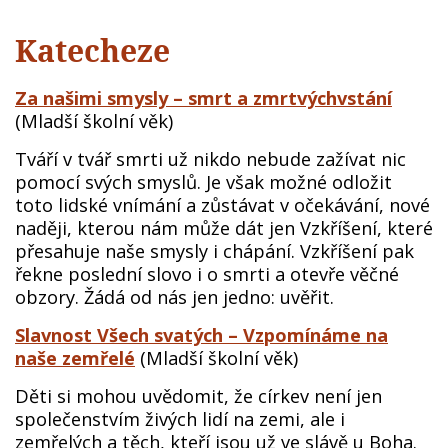
Katecheze
Za našimi smysly – smrt a zmrtvýchvstání
(Mladší školní věk)
Tváří v tvář smrti už nikdo nebude zažívat nic
pomocí svých smyslů. Je však možné odložit
toto lidské vnímání a zůstávat v očekávání, nové
naději, kterou nám může dát jen Vzkříšení, které
přesahuje naše smysly i chápání. Vzkříšení pak
řekne poslední slovo i o smrti a otevře věčné
obzory. Žádá od nás jen jedno: uvěřit.
Slavnost Všech svatých – Vzpomínáme na
naše zemřelé
(Mladší školní věk)
Děti si mohou uvědomit, že církev není jen
společenstvím živých lidí na zemi, ale i
zemřelých a těch, kteří jsou už ve slávě u Boha.