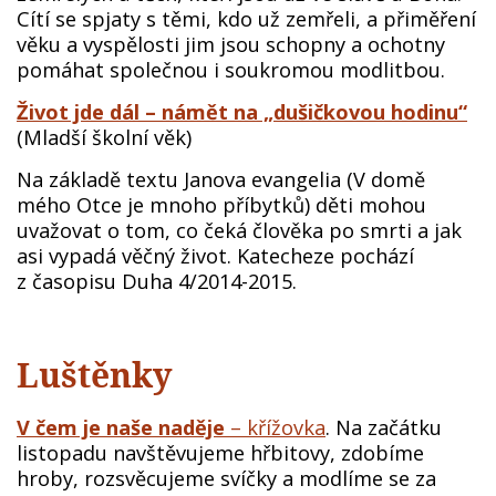
Cítí se spjaty s těmi, kdo už zemřeli, a přiměření
věku a vyspělosti jim jsou schopny a ochotny
pomáhat společnou i soukromou modlitbou.
Život jde dál – námět na „dušičkovou hodinu“
(Mladší školní věk)
Na základě textu Janova evangelia (V domě
mého Otce je mnoho příbytků) děti mohou
uvažovat o tom, co čeká člověka po smrti a jak
asi vypadá věčný život. Katecheze pochází
z časopisu Duha 4/2014-2015.
Luštěnky
V čem je naše naděje
– křížovka
. Na začátku
listopadu navštěvujeme hřbitovy, zdobíme
hroby, rozsvěcujeme svíčky a modlíme se za