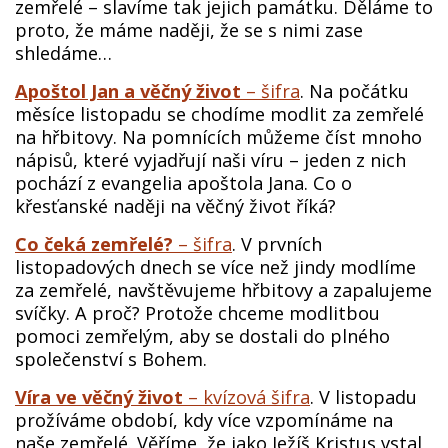
zemřelé – slavíme tak jejich památku. Děláme to
proto, že máme naději, že se s nimi zase
shledáme…
Apoštol Jan a věčný život
– šifra
. Na počátku
měsíce listopadu se chodíme modlit za zemřelé
na hřbitovy. Na pomnících můžeme číst mnoho
nápisů, které vyjadřují naši víru – jeden z nich
pochází z evangelia apoštola Jana. Co o
křesťanské naději na věčný život říká?
Co čeká zemřelé?
– šifra
. V prvních
listopadových dnech se více než jindy modlíme
za zemřelé, navštěvujeme hřbitovy a zapalujeme
svíčky. A proč? Protože chceme modlitbou
pomoci zemřelým, aby se dostali do plného
společenství s Bohem.
Víra ve věčný život
– kvízová šifra
. V listopadu
prožíváme období, kdy více vzpomínáme na
naše zemřelé. Věříme, že jako Ježíš Kristus vstal