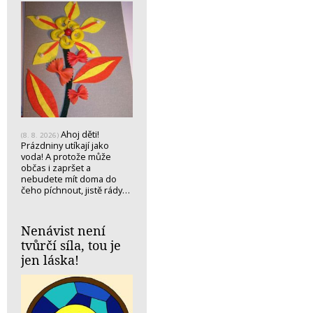
Ahoj děti!
(8. 8. 2026)
Prázdniny utíkají jako
voda! A protože může
občas i zapršet a
nebudete mít doma do
čeho píchnout, jistě rády…
Nenávist není
tvůrčí síla, tou je
jen láska!