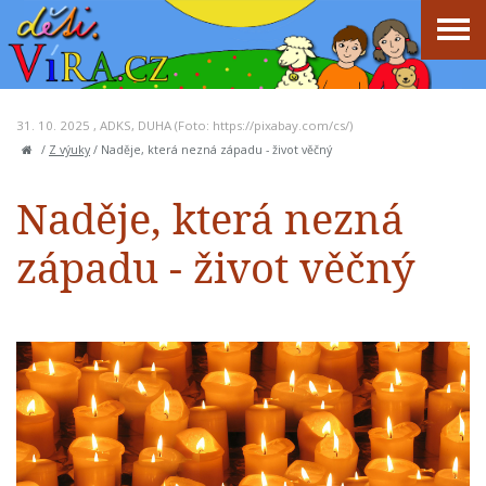
31. 10. 2025 ,
ADKS
,
DUHA
(Foto: https://pixabay.com/cs/)
/
Z výuky
/
Naděje, která nezná západu - život věčný
Naděje, která nezná
západu - život věčný