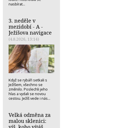
nasbírat...
3. neděle v
mezidobí - A -
Ježíšova navigace
(4.8.2026, 13:14)
Když se rybáři setkali s
Ježíšem, všechno se
změnilo. Poslechli jeho
hlas a vydali se novou
cestou. Ježíš vede i nás...
Velká odměna za
malou sklenici:
víš, koho vítáš,