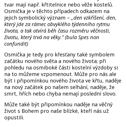
tvar mají např. křtitelnice nebo věže kostelů.
Osmička je v těchto případech odkazem na
jejich symbolický význam –
„den vzkříšení, den,
kter
ý jde za rámec obvyklého týdenního rytmu
života, a tak otvírá běh času rozměru věčnosti,
životu, který trvá na věky.“
(bula Spes non
confundit)
Osmička je tedy pro křesťany také symbolem
začátku nového světa a nového života; při
pohledu na osmiboké části kostelní výzdoby si
na to můžeme vzpomenout. Může pro nás ale
být i připomínkou nového života ve křtu, naděje
na nový začátek po našem selhání, naděje, že
smrt, hřích nebo chyba nemají poslední slovo.
Může také být připomínkou naděje na věčný
život s Bohem pro naše blízké, kteří nás už
opustili.