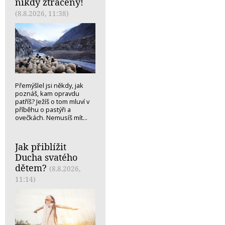
nikdy ztracený!
(8.8.2026, 11:38)
Přemýšlel jsi někdy, jak
poznáš, kam opravdu
patříš? Ježíš o tom mluví v
příběhu o pastýři a
ovečkách. Nemusíš mít...
Jak přiblížit
Ducha svatého
dětem?
(8.8.2026,
11:14)