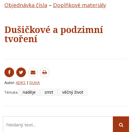
Objednávka čísla
–
Doplňkové materiály
Dušičkové a podzimní
tvoření
Autor:
ADKS
|
DUHA
naděje
smrt
věčný život
Témata: