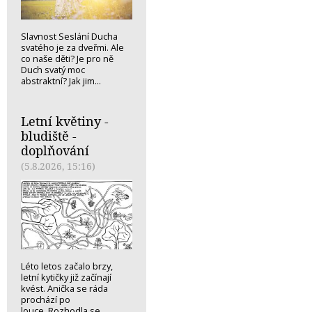
Slavnost Seslání Ducha
svatého je za dveřmi. Ale
co naše děti? Je pro ně
Duch svatý moc
abstraktní? Jak jim...
Letní květiny -
bludiště -
doplňování
(5.8.2026, 15:16)
Léto letos začalo brzy,
letní kytičky již začínají
kvést. Anička se ráda
prochází po
louce. Rozhodla se