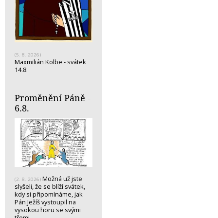
(5. 8. 2026)
Maxmilián Kolbe - svátek
14.8.
Proměnění Páně -
6.8.
Možná už jste
(2. 8. 2026)
slyšeli, že se blíží svátek,
kdy si připomínáme, jak
Pán Ježíš vystoupil na
vysokou horu se svými
třemi…