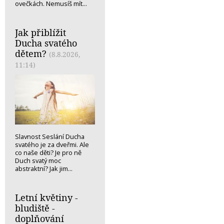
ovečkách. Nemusíš mít...
Jak přiblížit
Ducha svatého
dětem?
(8.8.2026,
11:14)
Slavnost Seslání Ducha
svatého je za dveřmi. Ale
co naše děti? Je pro ně
Duch svatý moc
abstraktní? Jak jim...
Letní květiny -
bludiště -
doplňování