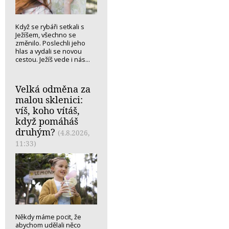
Když se rybáři setkali s
Ježíšem, všechno se
změnilo. Poslechli jeho
hlas a vydali se novou
cestou. Ježíš vede i nás...
Velká odměna za
malou sklenici:
víš, koho vítáš,
když pomáháš
druhým?
(4.8.2026,
11:33)
Někdy máme pocit, že
abychom udělali něco