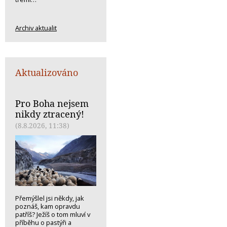
Archiv aktualit
Aktualizováno
Pro Boha nejsem
nikdy ztracený!
(8.8.2026, 11:38)
Přemýšlel jsi někdy, jak
poznáš, kam opravdu
patříš? Ježíš o tom mluví v
příběhu o pastýři a