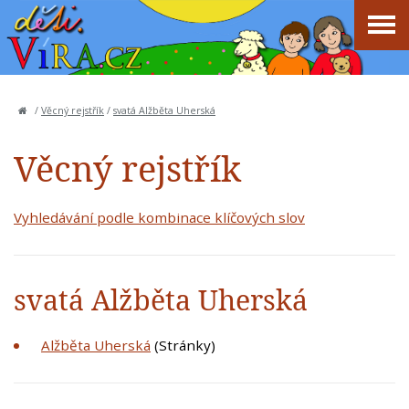
/
Věcný rejstřík
/
svatá Alžběta Uherská
Věcný rejstřík
Vyhledávání podle kombinace klíčových slov
svatá Alžběta Uherská
Alžběta Uherská
(Stránky)