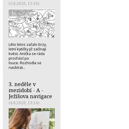
(5.8.2026, 15:16)
Léto letos začalo brzy,
letní kytičky již začínají
kvést. Anička se ráda
prochází po
louce. Rozhodla se
nasbírat...
3. neděle v
mezidobí - A -
Ježíšova navigace
(4.8.2026, 13:14)