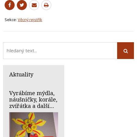
Sekce:
Věcný rejstřík
Aktuality
Vyrábíme mýdla,
náušničky, korále,
zvířátka a další...