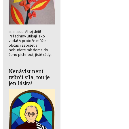
Ahoj děti!
(8. 8. 2026)
Prázdniny utíkají jako
voda! A protože může
občas i zapršet a
nebudete mít doma do
čeho píchnout, jistě rády…
Nenávist není
tvůrčí síla, tou je
jen láska!