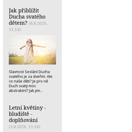
Jak přiblížit
Ducha svatého
dětem?
(8.8.2026,
11:14)
Slavnost Seslání Ducha
svatého je za dveřmi. Ale
co naše děti? Je pro ně
Duch svatý moc
abstraktní? Jak jim...
Letní květiny -
bludiště -
doplňování
(5.8.2026, 15:16)