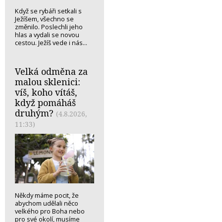
Když se rybáři setkali s
Ježíšem, všechno se
změnilo. Poslechli jeho
hlas a vydali se novou
cestou. Ježíš vede i nás...
Velká odměna za
malou sklenici:
víš, koho vítáš,
když pomáháš
druhým?
(4.8.2026,
11:33)
Někdy máme pocit, že
abychom udělali něco
velkého pro Boha nebo
pro své okolí, musíme