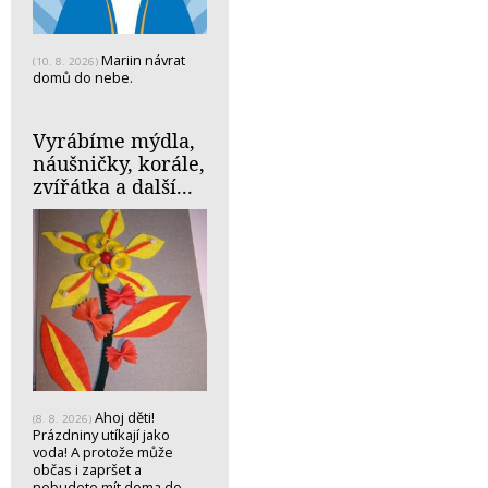
Mariin návrat
(10. 8. 2026)
domů do nebe.
Vyrábíme mýdla,
náušničky, korále,
zvířátka a další...
Ahoj děti!
(8. 8. 2026)
Prázdniny utíkají jako
voda! A protože může
občas i zapršet a
nebudete mít doma do