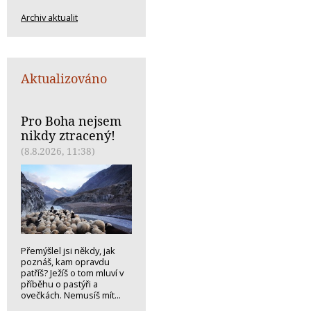
Archiv aktualit
Aktualizováno
Pro Boha nejsem
nikdy ztracený!
(8.8.2026, 11:38)
Přemýšlel jsi někdy, jak
poznáš, kam opravdu
patříš? Ježíš o tom mluví v
příběhu o pastýři a
ovečkách. Nemusíš mít...