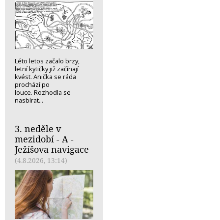
Léto letos začalo brzy,
letní kytičky již začínají
kvést. Anička se ráda
prochází po
louce. Rozhodla se
nasbírat...
3. neděle v
mezidobí - A -
Ježíšova navigace
(4.8.2026, 13:14)