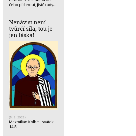
čeho píchnout, jistě rády…
Nenávist není
tvůrčí síla, tou je
jen láska!
(5. 8. 2026)
Maxmilián Kolbe - svátek
14.8.