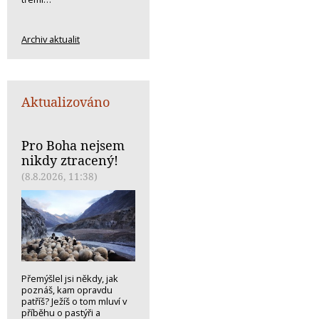
Archiv aktualit
Aktualizováno
Pro Boha nejsem
nikdy ztracený!
(8.8.2026, 11:38)
Přemýšlel jsi někdy, jak
poznáš, kam opravdu
patříš? Ježíš o tom mluví v
příběhu o pastýři a