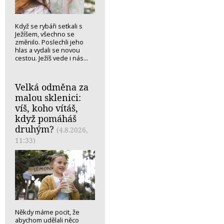
Když se rybáři setkali s
Ježíšem, všechno se
změnilo. Poslechli jeho
hlas a vydali se novou
cestou. Ježíš vede i nás...
Velká odměna za
malou sklenici:
víš, koho vítáš,
když pomáháš
druhým?
(4.8.2026,
11:33)
Někdy máme pocit, že
abychom udělali něco