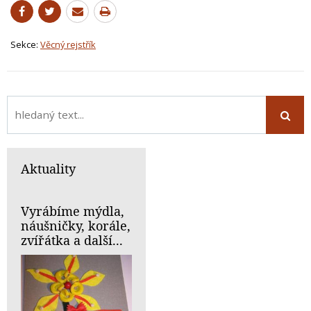
Sekce:
Věcný rejstřík
Aktuality
Vyrábíme mýdla,
náušničky, korále,
zvířátka a další...