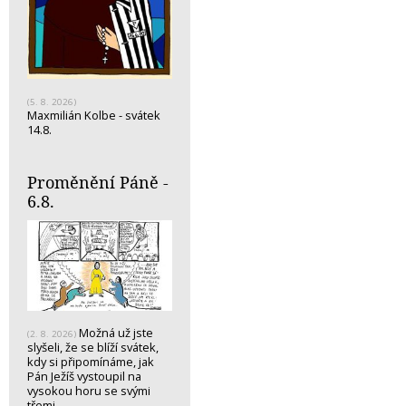
(5. 8. 2026)
Maxmilián Kolbe - svátek
14.8.
Proměnění Páně -
6.8.
Možná už jste
(2. 8. 2026)
slyšeli, že se blíží svátek,
kdy si připomínáme, jak
Pán Ježíš vystoupil na
vysokou horu se svými
třemi…