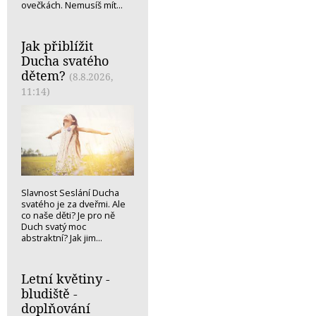
ovečkách. Nemusíš mít...
Jak přiblížit
Ducha svatého
dětem?
(8.8.2026,
11:14)
Slavnost Seslání Ducha
svatého je za dveřmi. Ale
co naše děti? Je pro ně
Duch svatý moc
abstraktní? Jak jim...
Letní květiny -
bludiště -
doplňování