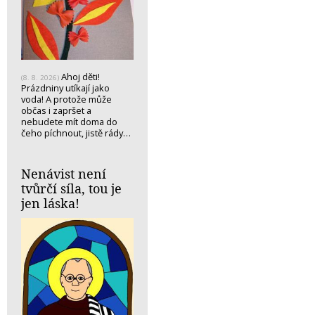
Ahoj děti!
(8. 8. 2026)
Prázdniny utíkají jako
voda! A protože může
občas i zapršet a
nebudete mít doma do
čeho píchnout, jistě rády…
Nenávist není
tvůrčí síla, tou je
jen láska!