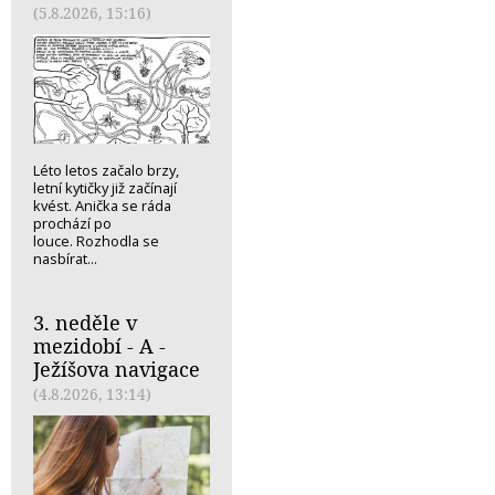
(5.8.2026, 15:16)
Léto letos začalo brzy,
letní kytičky již začínají
kvést. Anička se ráda
prochází po
louce. Rozhodla se
nasbírat...
3. neděle v
mezidobí - A -
Ježíšova navigace
(4.8.2026, 13:14)