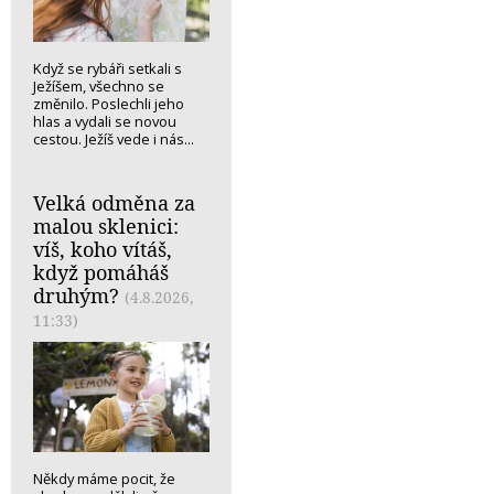
Když se rybáři setkali s
Ježíšem, všechno se
změnilo. Poslechli jeho
hlas a vydali se novou
cestou. Ježíš vede i nás...
Velká odměna za
malou sklenici:
víš, koho vítáš,
když pomáháš
druhým?
(4.8.2026,
11:33)
Někdy máme pocit, že