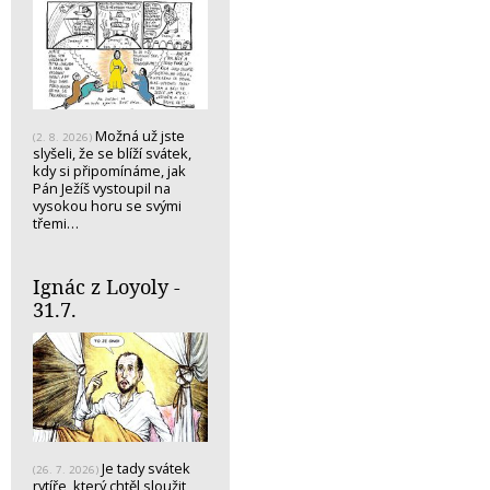
Možná už jste
(2. 8. 2026)
slyšeli, že se blíží svátek,
kdy si připomínáme, jak
Pán Ježíš vystoupil na
vysokou horu se svými
třemi…
Ignác z Loyoly -
31.7.
Je tady svátek
(26. 7. 2026)
rytíře, který chtěl sloužit