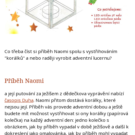
Co třeba číst si příběh Naomi spolu s vystřihováním
"korálků" a nebo raději vyrobit adventní lucernu?
Příběh Naomi
a její putování za Ježíšem z dědečkova vyprávění nabízí
časopis Duha
. Naomi přitom dostává korálky, které
nejsou její. Příběh vás provede adventní dobou a ještě
budete mít možnost vystřihovat si ony korálky (papírová
kolečka) na každý adventní den: jedno kolečko s
obrázkem, jak by příběh vypadal v době Ježíšově a další k
dokreslení jako omalovánka, jak by příběh mohl vypadat