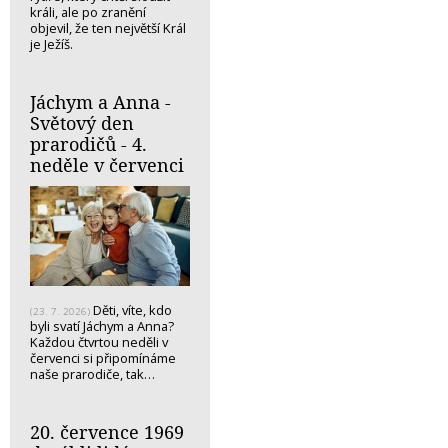
králi, ale po zranění
objevil, že ten největší Král
je Ježíš.
Jáchym a Anna -
Světový den
prarodičů - 4.
neděle v červenci
Děti, víte, kdo
(23. 7. 2026)
byli svatí Jáchym a Anna?
Každou čtvrtou neděli v
červenci si připomínáme
naše prarodiče, tak…
20. července 1969