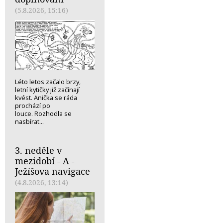
(5.8.2026, 15:16)
Léto letos začalo brzy,
letní kytičky již začínají
kvést. Anička se ráda
prochází po
louce. Rozhodla se
nasbírat...
3. neděle v
mezidobí - A -
Ježíšova navigace
(4.8.2026, 13:14)