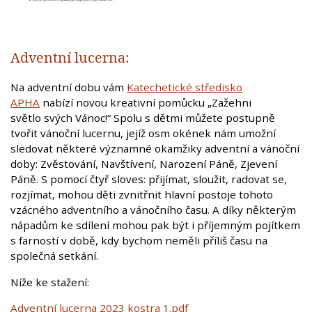
Adventní lucerna:
Na adventní dobu vám
Katechetické středisko
APHA
nabízí novou kreativní pomůcku „Zažehni
světlo svých Vánoc!“ Spolu s dětmi můžete postupně
tvořit vánoční lucernu, jejíž osm okének nám umožní
sledovat některé významné okamžiky adventní a vánoční
doby: Zvěstování, Navštívení, Narození Páně, Zjevení
Páně. S pomocí čtyř sloves: přijímat, sloužit, radovat se,
rozjímat, mohou děti zvnitřnit hlavní postoje tohoto
vzácného adventního a vánočního času. A díky některým
nápadům ke sdílení mohou pak být i příjemným pojítkem
s farností v době, kdy bychom neměli příliš času na
společná setkání.
Níže ke stažení:
Adventní lucerna 2023 kostra 1.pdf