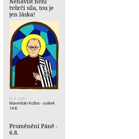
Nenávist není
tvůrčí síla, tou je
jen láska!
(5. 8. 2026)
Maxmilián Kolbe - svátek
14.8.
Proměnění Páně -
6.8.