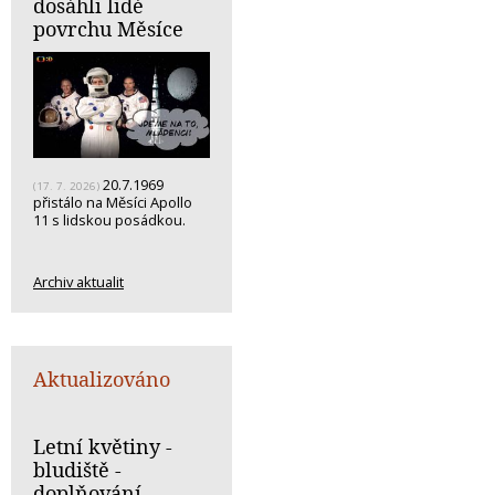
dosáhli lidé
povrchu Měsíce
20.7.1969
(17. 7. 2026)
přistálo na Měsíci Apollo
11 s lidskou posádkou.
Archiv aktualit
Aktualizováno
Letní květiny -
bludiště -
doplňování