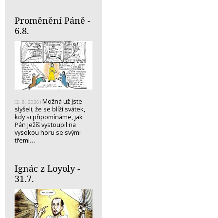
Proměnění Páně -
6.8.
Možná už jste
(2. 8. 2026)
slyšeli, že se blíží svátek,
kdy si připomínáme, jak
Pán Ježíš vystoupil na
vysokou horu se svými
třemi…
Ignác z Loyoly -
31.7.