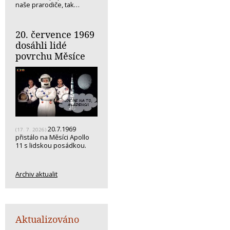
naše prarodiče, tak…
20. července 1969
dosáhli lidé
povrchu Měsíce
20.7.1969
(17. 7. 2026)
přistálo na Měsíci Apollo
11 s lidskou posádkou.
Archiv aktualit
Aktualizováno