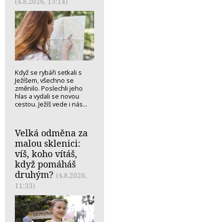
(4.8.2026, 13:14)
Když se rybáři setkali s
Ježíšem, všechno se
změnilo. Poslechli jeho
hlas a vydali se novou
cestou. Ježíš vede i nás...
Velká odměna za
malou sklenici:
víš, koho vítáš,
když pomáháš
druhým?
(4.8.2026,
11:33)