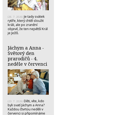
Je tady svátek
(26. 7. 2026)
rytíře, který chtěl sloužit
králi, ale po zranění
objevil, že ten největší Král
je Ježíš.
Jáchym a Anna -
Světový den
prarodičů - 4.
neděle v červenci
Děti, víte, kdo
(23. 7. 2026)
byli svatí Jáchym a Anna?
Každou čtvrtou neděli v
červenci si připomínáme