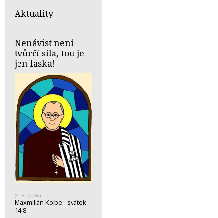
Aktuality
Nenávist není
tvůrčí síla, tou je
jen láska!
(5. 8. 2026)
Maxmilián Kolbe - svátek
14.8.