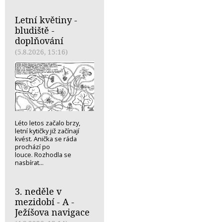
Letní květiny -
bludiště -
doplňování
(5.8.2026, 15:16)
Léto letos začalo brzy,
letní kytičky již začínají
kvést. Anička se ráda
prochází po
louce. Rozhodla se
nasbírat...
3. neděle v
mezidobí - A -
Ježíšova navigace