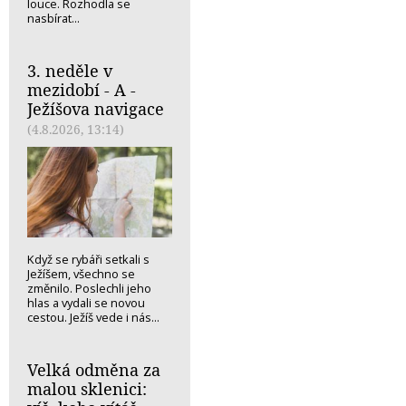
louce. Rozhodla se
nasbírat...
3. neděle v
mezidobí - A -
Ježíšova navigace
(4.8.2026, 13:14)
Když se rybáři setkali s
Ježíšem, všechno se
změnilo. Poslechli jeho
hlas a vydali se novou
cestou. Ježíš vede i nás...
Velká odměna za
malou sklenici: