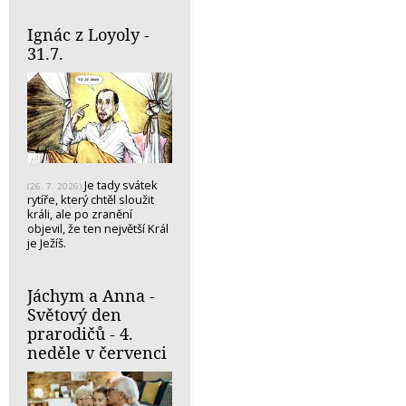
Ignác z Loyoly -
31.7.
Je tady svátek
(26. 7. 2026)
rytíře, který chtěl sloužit
králi, ale po zranění
objevil, že ten největší Král
je Ježíš.
Jáchym a Anna -
Světový den
prarodičů - 4.
neděle v červenci