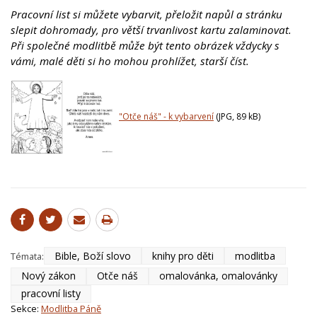
Pracovní list si můžete vybarvit, přeložit napůl a stránku
slepit dohromady, pro větší trvanlivost kartu zalaminovat.
Při společné modlitbě může být tento obrázek vždycky s
vámi, malé děti si ho mohou prohlížet, starší číst.
"Otče náš" - k vybarvení
(JPG, 89 kB)
Bible, Boží slovo
knihy pro děti
modlitba
Témata:
Nový zákon
Otče náš
omalovánka, omalovánky
pracovní listy
Sekce:
Modlitba Páně