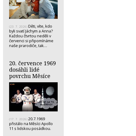
Děti, víte, kdo
(23. 7. 2026)
byli svatí Jáchym a Anna?
Každou čtvrtou neděli v
červenci si připomínáme
naše prarodiče, tak…
20. července 1969
dosáhli lidé
povrchu Měsíce
20.7.1969
(17. 7. 2026)
přistálo na Měsíci Apollo
11 s lidskou posádkou.