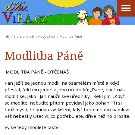
/
Bible pro děti
/
Nový zákon
/
Modlitba Páně
Modlitba Páně
MODLITBA PÁNĚ - OTČENÁŠ
Pán Ježíš se jednou modlil na osamělém místě a když
přestal, řekl mu jeden z jeho učedníků: „Pane, nauč nás
modlit se, jako i Jan naučil své učedníky.“ Řekl jim: „Když
se modlíte, nebuďte přitom povídaví jako pohani. Ti si
totiž myslí, že budou vyslyšeni, když toho mnoho namluví.
Váš nebeský Otec ví, co potřebujete, dříve než ho prosíte.
Vy se tedy modlete takto: