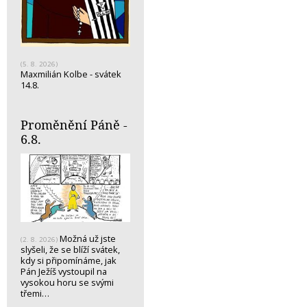
(5. 8. 2026)
Maxmilián Kolbe - svátek
14.8.
Proměnění Páně -
6.8.
Možná už jste
(2. 8. 2026)
slyšeli, že se blíží svátek,
kdy si připomínáme, jak
Pán Ježíš vystoupil na
vysokou horu se svými
třemi…