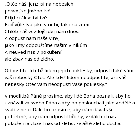
„Otče náš, jenž jsi na nebesích,
posvěť se jméno tvé.
Přijď království tvé.
Buď vůle tvá jako v nebi, tak i na zemi.
Chléb náš vezdejší dej nám dnes.
A odpusť nám naše viny,
jako i my odpouštíme našim viníkům.
A neuveď nás v pokušení,
ale zbav nás od zlého.
Odpustíte-li totiž lidem jejich poklesky, odpustí také vám
váš nebeský Otec. Ale když lidem neodpustíte, ani váš
nebeský Otec vám neodpustí vaše poklesky.“
V modlitbě Páně prosíme, aby lidé Boha poznali, aby ho
uznávali za svého Pána a aby ho poslouchali jako andělé a
svatí v nebi. Dále ho prosíme, aby nám dával vše
potřebné, aby nám odpustil hříchy, vzdálil od nás
pokušení a zbavil nás od zlého, zvláště zlého ducha.