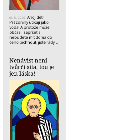
Ahoj děti!
(8. 8. 2026)
Prázdniny utíkají jako
voda! A protože může
občas i zapršet a
nebudete mít doma do
čeho píchnout, jistě rády…
Nenávist není
tvůrčí síla, tou je
jen láska!