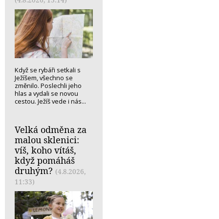
(4.8.2026, 13:14)
Když se rybáři setkali s
Ježíšem, všechno se
změnilo. Poslechli jeho
hlas a vydali se novou
cestou. Ježíš vede i nás...
Velká odměna za
malou sklenici:
víš, koho vítáš,
když pomáháš
druhým?
(4.8.2026,
11:33)