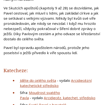
Ve Skutcích apoštolů (kapitoly 9 až 28) se dozvídáme, jak
Pavel cestoval, jak mluvil s lidmi, jak zakládal církve a jak
se setkával s velkými výzvami. Někdy byl kvůli své víře
pronásledován, ale nikdy se nevzdal. I když mu hrozilo
nebezpečí, vždycky pokračoval v šíření dobré zprávy o
Ježíši. Díky Pavlovým cestám a jeho odvaze se křesťanství
dostalo do celého světa.
Pavel byl opravdu apoštolem národů, protože jeho
poselství o Ježíši přivedlo k víře spoustu lidí.
Katecheze:
Jděte do celého světa
- vydalo
Arcidiecézní
katechetické středisko
šifra:
Moudrost svatého
Pavla
- vydalo
Arcidiecéz. katechet. středisko
šifra:
Svatý Pavel a hasatelé