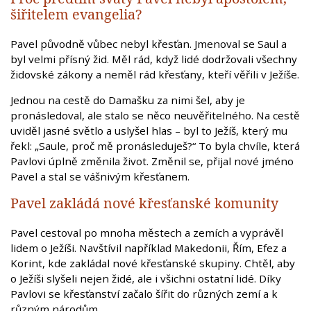
šiřitelem evangelia?
Pavel původně vůbec nebyl křesťan. Jmenoval se Saul a
byl velmi přísný žid. Měl rád, když lidé dodržovali všechny
židovské zákony a neměl rád křesťany, kteří věřili v Ježíše.
Jednou na cestě do Damašku za nimi šel, aby je
pronásledoval, ale stalo se něco neuvěřitelného. Na cestě
uviděl jasné světlo a uslyšel hlas – byl to Ježíš, který mu
řekl: „Saule, proč mě pronásleduješ?“ To byla chvíle, která
Pavlovi úplně změnila život. Změnil se, přijal nové jméno
Pavel a stal se vášnivým křesťanem.
Pavel zakládá nové křesťanské komunity
Pavel cestoval po mnoha městech a zemích a vyprávěl
lidem o Ježíši. Navštívil například Makedonii, Řím, Efez a
Korint, kde zakládal nové křesťanské skupiny. Chtěl, aby
o Ježíši slyšeli nejen židé, ale i všichni ostatní lidé. Díky
Pavlovi se křesťanství začalo šířit do různých zemí a k
různým národům.