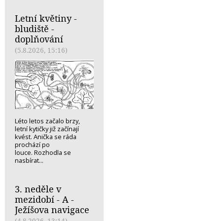
Letní květiny -
bludiště -
doplňování
(5.8.2026, 15:16)
Léto letos začalo brzy,
letní kytičky již začínají
kvést. Anička se ráda
prochází po
louce. Rozhodla se
nasbírat...
3. neděle v
mezidobí - A -
Ježíšova navigace