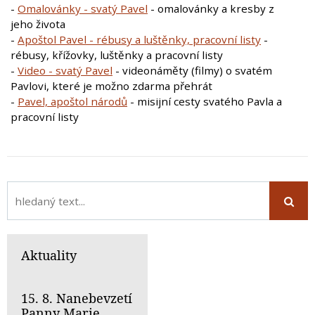
-
Omalovánky - svatý Pavel
- omalovánky a kresby z
jeho života
-
Apoštol Pavel - rébusy a luštěnky, pracovní listy
-
rébusy, křížovky, luštěnky a pracovní listy
-
Video - svatý Pavel
- videonáměty (filmy) o svatém
Pavlovi, které je možno zdarma přehrát
-
Pavel, apoštol národů
- misijní cesty svatého Pavla a
pracovní listy
Aktuality
15. 8. Nanebevzetí
Panny Marie