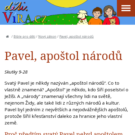
/
Bible pro děti
/
Nový zákon
/
Pavel, apoštol národů
Pavel, apoštol národů
Skutky 9-28
Svatý Pavel je někdy nazýván „apoštol národů“. Co to
vlastně znamená? „Apoštol“ je někdo, kdo šíří poselství o
Ježíši. A „národy“ znamenají všechny lidi na světě,
nejenom Židy, ale také lidi z různých národů a kultur.
Pavel byl jedním z největších a nejodvážnějších apoštolů,
protože šířil křesťanství daleko za hranice jeho vlastní
země.
Proč předtím svatý Pavel nebyl apoštolem,