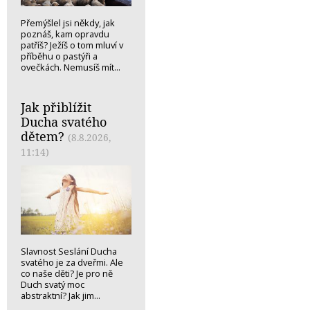
Přemýšlel jsi někdy, jak
poznáš, kam opravdu
patříš? Ježíš o tom mluví v
příběhu o pastýři a
ovečkách. Nemusíš mít...
Jak přiblížit
Ducha svatého
dětem?
(8.8.2026,
11:14)
Slavnost Seslání Ducha
svatého je za dveřmi. Ale
co naše děti? Je pro ně
Duch svatý moc
abstraktní? Jak jim...