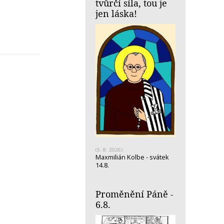
tvůrčí síla, tou je
jen láska!
(5. 8. 2026)
Maxmilián Kolbe - svátek
14.8.
Proměnění Páně -
6.8.