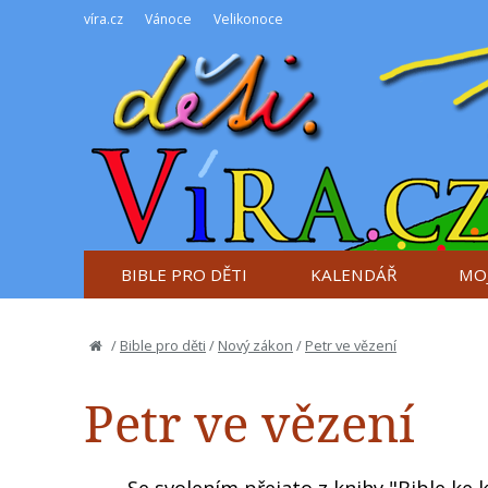
víra.cz
Vánoce
Velikonoce
BIBLE PRO DĚTI
KALENDÁŘ
MOJ
/
Bible pro děti
/
Nový zákon
/
Petr ve vězení
Petr ve vězení