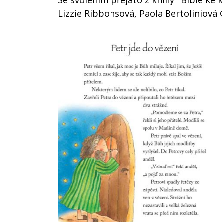
Se svolením přejato z knihy "Bible ke 
Lizzie Ribbonsová, Paola Bertoliniová