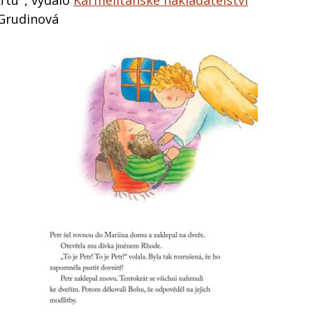
křtu", vydalo
Karmelitánské nakladatelství
 Grudinová