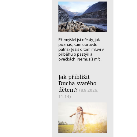
Přemýšlel jsi někdy, jak
poznáš, kam opravdu
patříš? Ježíš o tom mluví v
příběhu o pastýři a
ovečkách. Nemusíš mít...
Jak přiblížit
Ducha svatého
dětem?
(8.8.2026,
11:14)