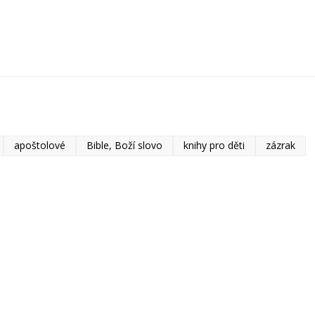
apoštolové
Bible, Boží slovo
knihy pro děti
zázrak