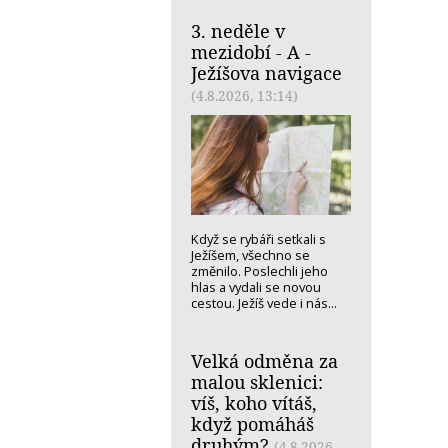
3. neděle v
mezidobí - A -
Ježíšova navigace
(4.8.2026, 13:14)
Když se rybáři setkali s
Ježíšem, všechno se
změnilo. Poslechli jeho
hlas a vydali se novou
cestou. Ježíš vede i nás...
Velká odměna za
malou sklenici:
víš, koho vítáš,
když pomáháš
druhým?
(4.8.2026,