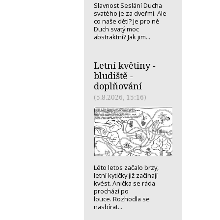
Slavnost Seslání Ducha
svatého je za dveřmi. Ale
co naše děti? Je pro ně
Duch svatý moc
abstraktní? Jak jim...
Letní květiny -
bludiště -
doplňování
(5.8.2026, 15:16)
Léto letos začalo brzy,
letní kytičky již začínají
kvést. Anička se ráda
prochází po
louce. Rozhodla se
nasbírat...