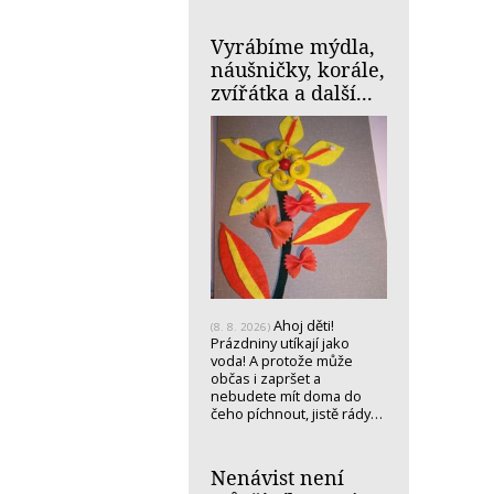
Vyrábíme mýdla,
náušničky, korále,
zvířátka a další...
Ahoj děti!
(8. 8. 2026)
Prázdniny utíkají jako
voda! A protože může
občas i zapršet a
nebudete mít doma do
čeho píchnout, jistě rády…
Nenávist není