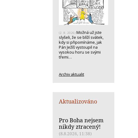
Možná už jste
(2. 8. 2026)
slyšeli, že se blíží svátek,
kdy si připomínáme, jak
Pán Ježíš vystoupil na
vysokou horu se svými
třemi…
Archiv aktualit
Aktualizováno
Pro Boha nejsem
nikdy ztracený!
(8.8.2026, 11:38)