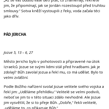
„Až se vás budou vaše děti ptát, co znamenají, řekněte
jim, že připomínají, jak se Jordán rozestoupil před truhlou
smlouvy.“ Sotva kněží vystoupili z řeky, voda začala téci
jako dřív.
PÁD JERICHA
Jozue 5, 13 – 6, 27
Město Jericho bylo v pohotovosti a připravené na útok
Izraelců. Jozue se svými lidmi stál před hradbami. Jak je
zdolají? Bůh zavolal Jozua a řekl mu, co má udělat. Bylo to
velmi zvláštní.
Podle Božího nařízení svolal Jozue velitele svého vojska a
řekl jim: „Uděláme přehlídku.“ Velitelé se velmi podivili,
neboť se jim to v této situaci zdálo nevhodné. Ale Jozue
jim vysvětlil, že si to přeje Bůh. „Dobře,“ řekli velitelé,
„uděláme to, co přikazuje Bůh.“