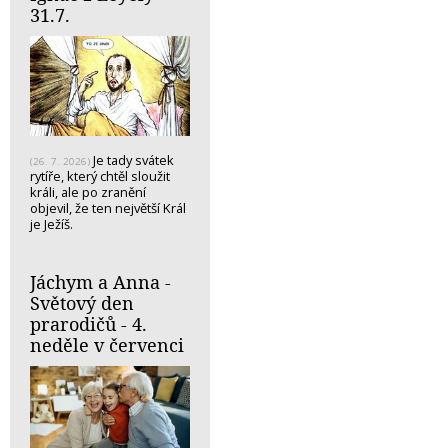
31.7.
Je tady svátek
(26. 7. 2026)
rytíře, který chtěl sloužit
králi, ale po zranění
objevil, že ten největší Král
je Ježíš.
Jáchym a Anna -
Světový den
prarodičů - 4.
neděle v červenci