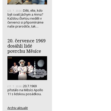
Děti, víte, kdo
(23. 7. 2026)
byli svatí Jáchym a Anna?
Každou čtvrtou neděli v
červenci si připomínáme
naše prarodiče, tak…
20. července 1969
dosáhli lidé
povrchu Měsíce
20.7.1969
(17. 7. 2026)
přistálo na Měsíci Apollo
11 s lidskou posádkou.
Archiv aktualit