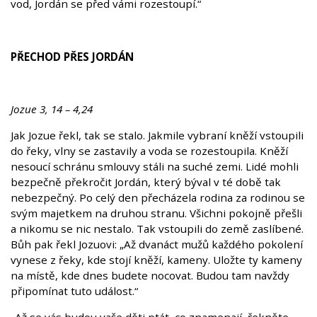
vod, Jordán se před vámi rozestoupí.“
PŘECHOD PŘES JORDÁN
Jozue 3, 14 – 4,24
Jak Jozue řekl, tak se stalo. Jakmile vybraní kněží vstoupili
do řeky, vlny se zastavily a voda se rozestoupila. Kněží
nesoucí schránu smlouvy stáli na suché zemi. Lidé mohli
bezpečně překročit Jordán, který býval v té době tak
nebezpečný. Po celý den přecházela rodina za rodinou se
svým majetkem na druhou stranu. Všichni pokojně přešli
a nikomu se nic nestalo. Tak vstoupili do země zaslíbené.
Bůh pak řekl Jozuovi: „Až dvanáct mužů každého pokolení
vynese z řeky, kde stojí kněží, kameny. Uložte ty kameny
na místě, kde dnes budete nocovat. Budou tam navždy
připomínat tuto událost.“