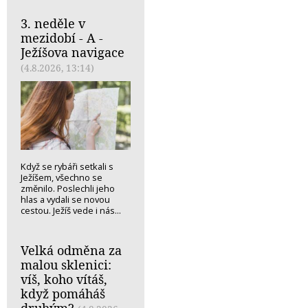
3. neděle v
mezidobí - A -
Ježíšova navigace
(4.8.2026, 13:14)
Když se rybáři setkali s
Ježíšem, všechno se
změnilo. Poslechli jeho
hlas a vydali se novou
cestou. Ježíš vede i nás...
Velká odměna za
malou sklenici:
víš, koho vítáš,
když pomáháš
druhým?