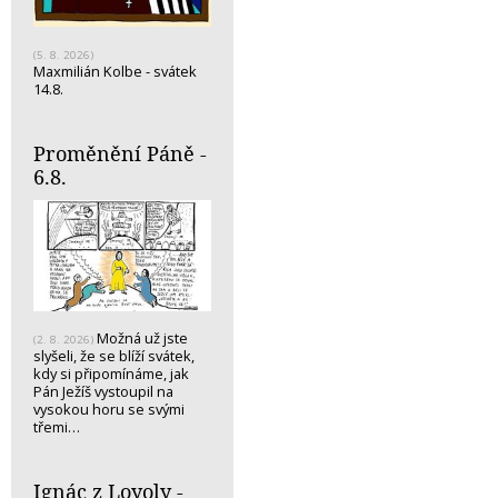
(5. 8. 2026)
Maxmilián Kolbe - svátek
14.8.
Proměnění Páně -
6.8.
Možná už jste
(2. 8. 2026)
slyšeli, že se blíží svátek,
kdy si připomínáme, jak
Pán Ježíš vystoupil na
vysokou horu se svými
třemi…
Ignác z Loyoly -