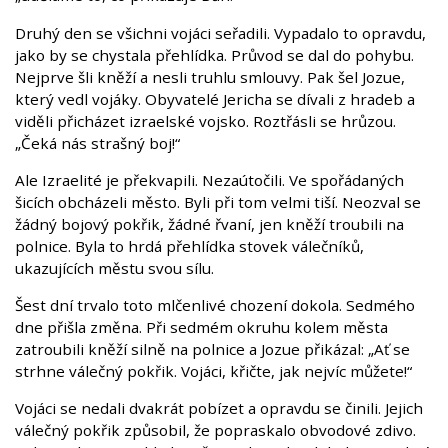
Druhý den se všichni vojáci seřadili. Vypadalo to opravdu,
jako by se chystala přehlídka. Průvod se dal do pohybu.
Nejprve šli kněží a nesli truhlu smlouvy. Pak šel Jozue,
který vedl vojáky. Obyvatelé Jericha se dívali z hradeb a
viděli přicházet izraelské vojsko. Roztřásli se hrůzou.
„Čeká nás strašný boj!“
Ale Izraelité je překvapili. Nezaútočili. Ve spořádaných
šicích obcházeli město. Byli při tom velmi tiší. Neozval se
žádný bojový pokřik, žádné řvaní, jen kněží troubili na
polnice. Byla to hrdá přehlídka stovek válečníků,
ukazujících městu svou sílu.
Šest dní trvalo toto mlčenlivé chození dokola. Sedmého
dne přišla změna. Při sedmém okruhu kolem města
zatroubili kněží silně na polnice a Jozue přikázal: „Ať se
strhne válečný pokřik. Vojáci, křičte, jak nejvíc můžete!“
Vojáci se nedali dvakrát pobízet a opravdu se činili. Jejich
válečný pokřik způsobil, že popraskalo obvodové zdivo.