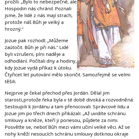
prožili. „Bylo to nebezpečné, ale
Hospodin nás chránil. Poznali
jsme, že lidé z nás mají strach,
protože náš Bůh je velký a
hrozný.“
Jozue pak rozhodl: „Můžeme
zaútočit. Bůh je při nás.“ Lidé
byli vzrušeni, plni naděje a
odhodlání. Počítali dny a hodiny,
kdy Jozue vydá příkaz k útoku.
Čtyřicet let putování mělo skončit. Samozřejmě se velmi
těšili.
Nejprve je čekal přechod přes Jordán. Dělal jim
starosti,protože řeka byla v té době divoká a rozvodněná.
Sestoupili k Jordánu a tam přenocovali. Správcové lidu a
Jozue jim po třech dnech přikázali: „Až uvidíte schránu
smlouvy a kněze, kteří ji ponesou, půjdete za nimi.
Posvěťte se, neboť Bůh mezi vámi učiní velké věci. Až se
nohy kněží nesoucích schránu smlouvy dotknou okraje