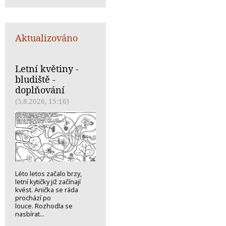
Aktualizováno
Letní květiny -
bludiště -
doplňování
(5.8.2026, 15:16)
Léto letos začalo brzy,
letní kytičky již začínají
kvést. Anička se ráda
prochází po
louce. Rozhodla se
nasbírat...