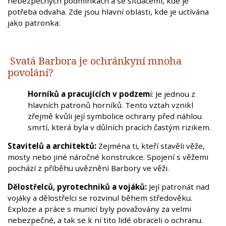
nebezpečných podmínkách a se situacemi, kde je
potřeba odvaha. Zde jsou hlavní oblasti, kde je uctívána
jako patronka:
Svatá Barbora je ochránkyní mnoha
povolání?
Horníků a pracujících v podzem
í: Je jednou z
hlavních patronů horníků. Tento vztah vznikl
zřejmě kvůli její symbolice ochrany před náhlou
smrtí, která byla v důlních pracích častým rizikem.
Stavitelů a architektů:
Zejména ti, kteří stavěli věže,
mosty nebo jiné náročné konstrukce. Spojení s věžemi
pochází z příběhu uvěznění Barbory ve věži.
Dělostřelců, pyrotechniků a vojáků:
Její patronát nad
vojáky a dělostřelci se rozvinul během středověku.
Exploze a práce s municí byly považovány za velmi
nebezpečné, a tak se k ní tito lidé obraceli o ochranu.