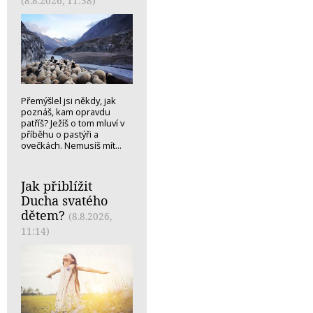
(8.8.2026, 11:38)
Přemýšlel jsi někdy, jak
poznáš, kam opravdu
patříš? Ježíš o tom mluví v
příběhu o pastýři a
ovečkách. Nemusíš mít...
Jak přiblížit
Ducha svatého
dětem?
(8.8.2026,
11:14)