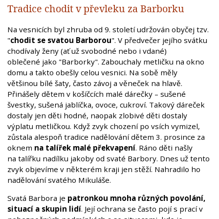
Tradice chodit v převleku za Barborku
Na vesnicích byl zhruba od 9. století udržován obyčej tzv.
"
chodit se svatou Barborou
". V předvečer jejího svátku
chodívaly ženy (ať už svobodné nebo i vdané)
oblečené jako "Barborky". Zabouchaly metličku na okno
domu a takto obešly celou vesnici. Na sobě měly
většinou bílé šaty, často závoj a věneček na hlavě.
Přinášely dětem v košíčcích malé dárečky – sušené
švestky, sušená jablíčka, ovoce, cukroví. Takový dáreček
dostaly jen děti hodné, naopak zlobivé děti dostaly
výplatu metličkou. Když zvyk chození po vsích vymizel,
zůstala alespoň tradice nadělování dětem 3. prosince za
oknem
na talířek malé překvapení
. Ráno děti našly
na talířku nadílku jakoby od svaté Barbory. Dnes už tento
zvyk objevíme v některém kraji jen stěží. Nahradilo ho
nadělování svatého Mikuláše.
Svatá Barbora je
patronkou mnoha různých povolání,
situací a skupin lidí
. Její ochrana se často pojí s prací v