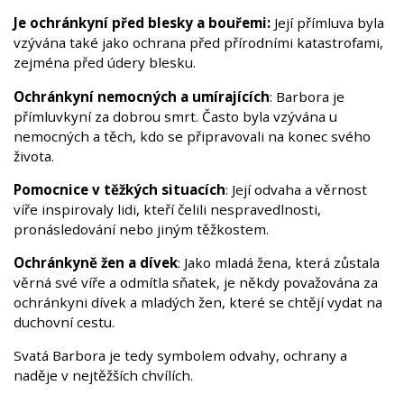
Je ochránkyní před blesky a bouřemi:
Její přímluva byla
vzývána také jako ochrana před přírodními katastrofami,
zejména před údery blesku.
Ochránkyní nemocných a umírajících
: Barbora je
přímluvkyní za dobrou smrt. Často byla vzývána u
nemocných a těch, kdo se připravovali na konec svého
života.
Pomocnice v těžkých situacích
: Její odvaha a věrnost
víře inspirovaly lidi, kteří čelili nespravedlnosti,
pronásledování nebo jiným těžkostem.
Ochránkyně žen a dívek
: Jako mladá žena, která zůstala
věrná své víře a odmítla sňatek, je někdy považována za
ochránkyni dívek a mladých žen, které se chtějí vydat na
duchovní cestu.
Svatá Barbora je tedy symbolem odvahy, ochrany a
naděje v nejtěžších chvílích.