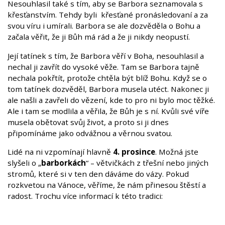
Nesouhlasil také s tím, aby se Barbora seznamovala s
křesťanstvím. Tehdy byli křesťané pronásledovaní a za
svou víru i umírali.
Barbora se ale dozvěděla o Bohu a
začala věřit, že ji Bůh má rád a že ji nikdy neopustí.
Její tatínek s tím, že Barbora věří v Boha, nesouhlasil a
nechal ji zavřít do vysoké věže. Tam se Barbora tajně
nechala pokřtít, protože chtěla být blíž Bohu. Když se o
tom tatínek dozvěděl, Barbora musela utéct. Nakonec ji
ale našli a zavřeli do vězení, kde to pro ni bylo moc těžké.
Ale i tam se modlila a věřila, že Bůh je s ní. Kvůli své víře
musela obětovat svůj život, a proto si ji dnes
připomínáme jako odvážnou a věrnou svatou.
Lidé na ni vzpomínají hlavně
4. prosince
. Možná jste
slyšeli o „
barborkách
“ – větvičkách z třešní nebo jiných
stromů, které si v ten den dáváme do vázy. Pokud
rozkvetou na Vánoce, věříme, že nám přinesou štěstí a
radost. Trochu více informací k této tradici: