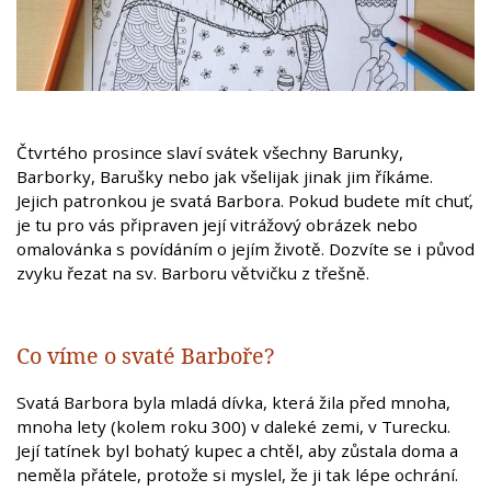
Čtvrtého prosince slaví svátek všechny Barunky,
Barborky, Barušky nebo jak všelijak jinak jim říkáme.
Jejich patronkou je svatá Barbora. Pokud budete mít chuť,
je tu pro vás připraven její vitrážový obrázek nebo
omalovánka s povídáním o jejím životě. Dozvíte se i původ
zvyku řezat na sv. Barboru větvičku z třešně.
Co víme o svaté Barboře?
Svatá Barbora byla mladá dívka, která žila před mnoha,
mnoha lety (kolem roku 300) v daleké zemi, v Turecku.
Její tatínek byl bohatý kupec a chtěl, aby zůstala doma a
neměla přátele, protože si myslel, že ji tak lépe ochrání.