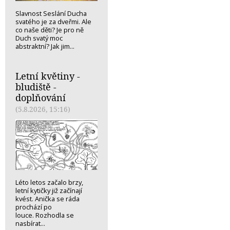
Slavnost Seslání Ducha
svatého je za dveřmi. Ale
co naše děti? Je pro ně
Duch svatý moc
abstraktní? Jak jim...
Letní květiny -
bludiště -
doplňování
(5.8.2026, 15:16)
Léto letos začalo brzy,
letní kytičky již začínají
kvést. Anička se ráda
prochází po
louce. Rozhodla se
nasbírat...