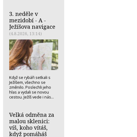
3. neděle v
mezidobí - A -
Ježíšova navigace
(4.8.2026, 13:14)
Když se rybáři setkali s
Ježíšem, všechno se
změnilo. Poslechli jeho
hlas a vydali se novou
cestou. Ježíš vede i nás...
Velká odměna za
malou sklenici:
víš, koho vítáš,
když pomáháš