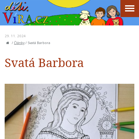
29. 11. 2024
/
Články
/
Svatá Barbora
Svatá Barbora