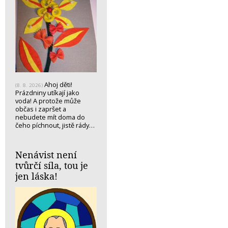
Ahoj děti!
(8. 8. 2026)
Prázdniny utíkají jako
voda! A protože může
občas i zapršet a
nebudete mít doma do
čeho píchnout, jistě rády…
Nenávist není
tvůrčí síla, tou je
jen láska!