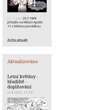
20.7.1969
(17. 7. 2026)
přistálo na Měsíci Apollo
11 s lidskou posádkou.
Archiv aktualit
Aktualizováno
Letní květiny -
bludiště -
doplňování
(5.8.2026, 15:16)