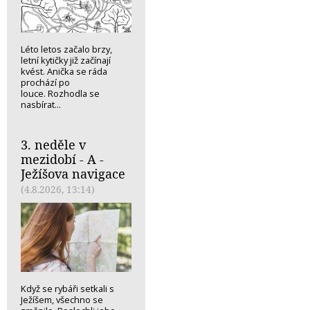
Léto letos začalo brzy,
letní kytičky již začínají
kvést. Anička se ráda
prochází po
louce. Rozhodla se
nasbírat...
3. neděle v
mezidobí - A -
Ježíšova navigace
(4.8.2026, 13:14)
Když se rybáři setkali s
Ježíšem, všechno se