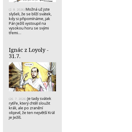
Možná už jste
(2. 8. 2026)
slyšeli, že se blíží svátek,
kdy si připomínáme, jak
Pán Ježíš vystoupil na
vysokou horu se svými
třemi…
Ignác z Loyoly -
31.7.
Je tady svátek
(26. 7. 2026)
rytíře, který chtěl sloužit
králi, ale po zranění
objevil, že ten největší Král
je Ježíš.