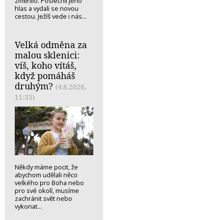
změnilo. Poslechli jeho
hlas a vydali se novou
cestou. Ježíš vede i nás...
Velká odměna za
malou sklenici:
víš, koho vítáš,
když pomáháš
druhým?
(4.8.2026,
11:33)
Někdy máme pocit, že
abychom udělali něco
velkého pro Boha nebo
pro své okolí, musíme
zachránit svět nebo
vykonat...