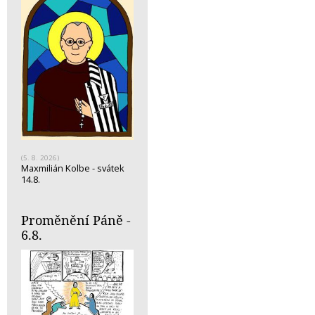
(5. 8. 2026)
Maxmilián Kolbe - svátek
14.8.
Proměnění Páně -
6.8.