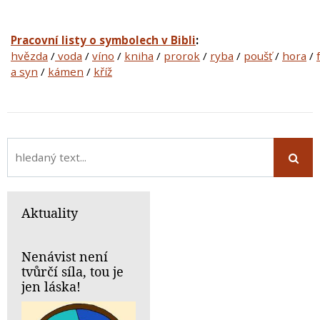
Pracovní listy o symbolech v Bibli
:
hvězda
/
voda
/
víno
/
kniha
/
prorok
/
ryba
/
poušť
/
hora
/
a syn
/
kámen
/
kříž
Aktuality
Nenávist není
tvůrčí síla, tou je
jen láska!