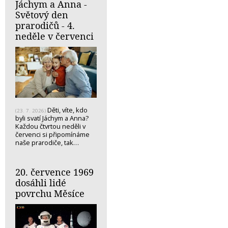
Jáchym a Anna -
Světový den
prarodičů - 4.
neděle v červenci
Děti, víte, kdo
(23. 7. 2026)
byli svatí Jáchym a Anna?
Každou čtvrtou neděli v
červenci si připomínáme
naše prarodiče, tak…
20. července 1969
dosáhli lidé
povrchu Měsíce