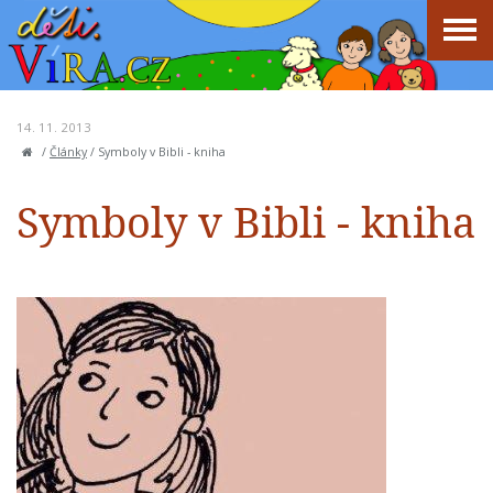
14. 11. 2013
/
Články
/
Symboly v Bibli - kniha
Symboly v Bibli - kniha