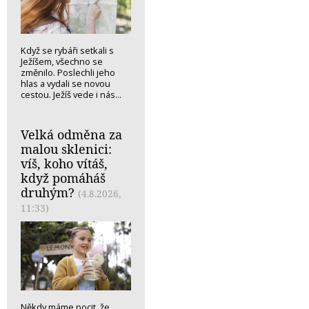
Když se rybáři setkali s
Ježíšem, všechno se
změnilo. Poslechli jeho
hlas a vydali se novou
cestou. Ježíš vede i nás...
Velká odměna za
malou sklenici:
víš, koho vítáš,
když pomáháš
druhým?
(4.8.2026,
11:33)
Někdy máme pocit, že