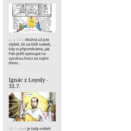
Možná už jste
(2. 8. 2026)
slyšeli, že se blíží svátek,
kdy si připomínáme, jak
Pán Ježíš vystoupil na
vysokou horu se svými
třemi…
Ignác z Loyoly -
31.7.
Je tady svátek
(26. 7. 2026)