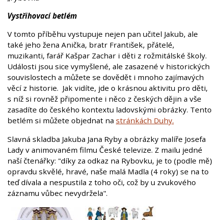
Vystřihovací betlém
V tomto příběhu vystupuje nejen pan učitel Jakub, ale
také jeho žena Anička, bratr František, přátelé,
muzikanti, farář Kašpar Zachar i děti z rožmitálské školy.
Události jsou sice vymyšlené, ale zasazené v historických
souvislostech a můžete se dovědět i mnoho zajímavých
věcí z historie. Jak vidíte, jde o krásnou aktivitu pro děti,
s níž si rovněž připomente i něco z českých dějin a vše
zasadíte do českého kontextu ladovskými obrázky. Tento
betlém si můžete objednat na
stránkách Duhy.
Slavná skladba Jakuba Jana Ryby a obrázky malíře Josefa
Lady v animovaném filmu České televize. Z mailu jedné
naší čtenářky: "díky za odkaz na Rybovku, je to (podle mě)
opravdu skvělé, hravé, naše malá Madla (4 roky) se na to
teď dívala a nespustila z toho oči, což by u zvukového
záznamu vůbec nevydržela".