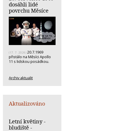
dosáhli lidé
povrchu Měsíce
20.7.1969
(17. 7. 2026)
přistálo na Měsíci Apollo
11 s lidskou posádkou.
Archiv aktualit
Aktualizováno
Letní květiny -
bludiště -