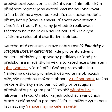
předvánoční zastavení a setkání s vánočním biblickým
příběhem "očima" jeho aktérů. Žáci mohou obdivovat
krásu betlémů a výzdobu kostelů, naslouchat hudbě a
přemýšlet o původu a smyslu různých adventních a
vánočních tradic. Programy je vhodné realizovat i
začátkem nového roku v souvislosti s tříkrálovým
svátkem a celostátní charitativní sbírkou.
Katechetické centrum v Praze nabízí rovněž
Pomůcky z
časopisu Dossier catechista
, kde pro tento advent
nejdete přeloženy a upraveny podklady určené pro
předškolní a mladší školní věk, a to katecheze s tématem
Ejhle, Vánoce!
včetně příslušného pracovního listu.
Náhled na ukázku pro mladší děti vidíte na obrázcích
níže, vše najednou možno stáhnout
v Pdf souboru.
Možná
některé školáky nebo paní učitelky připravující si
předvánoční program potěší rovněž
Vánoční hra
s
falšováním textu. O několika jednoduchách vánočních
hrách z celého světa pro menší děti si můžete vytisknout
list nazvaný
Vánoce mají na celém světě!