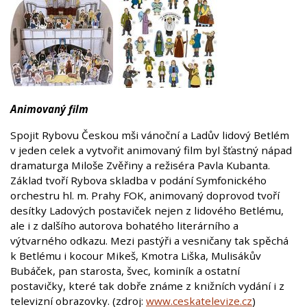
Animovaný film
Spojit Rybovu Českou mši vánoční a Ladův lidový Betlém
v jeden celek a vytvořit animovaný film byl šťastný nápad
dramaturga Miloše Zvěřiny a režiséra Pavla Kubanta.
Základ tvoří Rybova skladba v podání Symfonického
orchestru hl. m. Prahy FOK, animovaný doprovod tvoří
desítky Ladových postaviček nejen z lidového Betlému,
ale i z dalšího autorova bohatého literárního a
výtvarného odkazu. Mezi pastýři a vesničany tak spěchá
k Betlému i kocour Mikeš, Kmotra Liška, Mulisákův
Bubáček, pan starosta, švec, kominík a ostatní
postavičky, které tak dobře známe z knižních vydání i z
televizní obrazovky. (zdroj:
www.ceskatelevize.cz
)