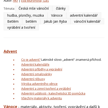
Autor:
AKr
|
Eva Muroňová; GaS
Česká mše vánoční
články
Témata:
hudba, písničky, muzika
Vánoce
adventní kalendář
Betlém
betlém
Jakub Jan Ryba
vánoční kalendář
vyrábění a tvoření
Advent
Co je advent?
Latinské slovo „advent“ znamená příchod.
Adventní kalendáře
Adventní příběhy a vyprávění
Adventní omalovánky
Adventní rébusy
Výroba adventního věnce
Adventní a zimní tvoření a vyrábění
Adventní události - katechetická 3D pomůcka
Všechny materiály k adventu
Vánoce
- materiály, aktivity, tvoření, vyprávění a další k