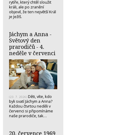
rytíře, který chtěl sloužit
králi, ale po zranění
objevil, že ten největší Král
je Ježíš.
Jáchym a Anna -
Světový den
prarodičů - 4.
neděle v červenci
Děti, víte, kdo
(23. 7. 2026)
byli svatí Jáchym a Anna?
Každou čtvrtou neděli v
červenci si připomínáme
naše prarodiče, tak…
20. července 1969