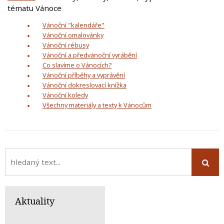
tématu Vánoce
Vánoční "kalendáře"
Vánoční omalovánky
Vánoční rébusy
Vánoční a předvánoční vyrábění
Co slavíme o Vánocích?
Vánoční příběhy a vyprávění
Vánoční dokreslovací knížka
Vánoční koledy
Všechny materiály a texty k Vánocům
Aktuality