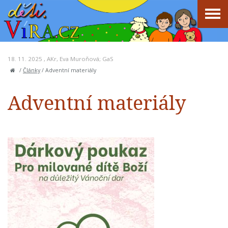
18. 11. 2025 ,
AKr
,
Eva Muroňová; GaS
/
Články
/
Adventní materiály
Adventní materiály