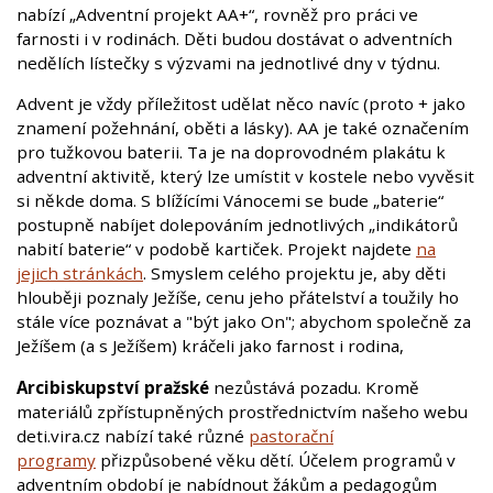
nabízí „Adventní projekt AA+“, rovněž pro práci ve
farnosti i v rodinách. Děti budou dostávat o adventních
nedělích lístečky s výzvami na jednotlivé dny v týdnu.
Advent je vždy příležitost udělat něco navíc (proto + jako
znamení požehnání, oběti a lásky). AA je také označením
pro tužkovou baterii. Ta je na doprovodném plakátu k
adventní aktivitě, který lze umístit v kostele nebo vyvěsit
si někde doma. S blížícími Vánocemi se bude „baterie“
postupně nabíjet dolepováním jednotlivých „indikátorů
nabití baterie“ v podobě kartiček. Projekt najdete
na
jejich stránkách
. Smyslem celého projektu je, aby děti
hlouběji poznaly Ježíše, cenu jeho přátelství a toužily ho
stále více poznávat a "být jako On"; abychom společně za
Ježíšem (a s Ježíšem) kráčeli jako farnost i rodina,
Arcibiskupství pražské
nezůstává pozadu. Kromě
materiálů zpřístupněných prostřednictvím našeho webu
deti.vira.cz nabízí také různé
pastorační
programy
přizpůsobené věku dětí. Účelem programů v
adventním období je nabídnout žákům a pedagogům