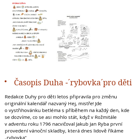
Časopis Duha -´rybovka´pro děti
Redakce Duhy pro děti letos připravila pro změnu
originální kalendář nazvaný Hej, mistře! Jde
o vystřihovánku betléma s příběhem na každý den, kde
se dozvíme, co se asi mohlo stát, když v Rožmitále
v adventu roku 1796 nacvičoval Jakub Jan Ryba první
provedení vánoční skladby, která dnes lidově říkáme
„rybovka“