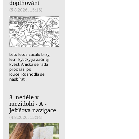
doplňování
(5.8.2026, 15:16)
Léto letos začalo brzy,
letní kytičky již začínají
kvést. Anička se ráda
prochází po
louce. Rozhodla se
nasbírat...
3. neděle v
mezidobí - A -
Ježíšova navigace
(4.8.2026, 13:14)