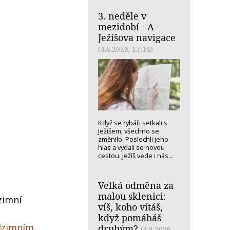
3. neděle v
mezidobí - A -
Ježíšova navigace
(4.8.2026, 13:14)
Když se rybáři setkali s
Ježíšem, všechno se
změnilo. Poslechli jeho
hlas a vydali se novou
cestou. Ježíš vede i nás...
Velká odměna za
malou sklenici:
zimní
víš, koho vítáš,
když pomáháš
dzimním
druhým?
(4.8.2026,