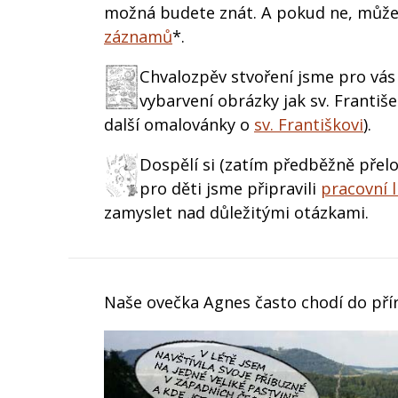
možná budete znát. A pokud ne, můžet
záznamů
*.
Chvalozpěv stvoření jsme pro vás 
vybarvení obrázky jak sv. Františ
další omalovánky o
sv. Františkovi
).
Dospělí si (zatím předběžně přel
pro děti jsme připravili
pracovní l
zamyslet nad důležitými otázkami.
Naše ovečka Agnes často chodí do příro