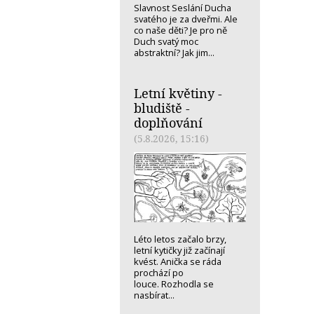
Slavnost Seslání Ducha
svatého je za dveřmi. Ale
co naše děti? Je pro ně
Duch svatý moc
abstraktní? Jak jim...
Letní květiny -
bludiště -
doplňování
(5.8.2026, 15:16)
Léto letos začalo brzy,
letní kytičky již začínají
kvést. Anička se ráda
prochází po
louce. Rozhodla se
nasbírat...