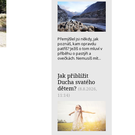
Přemýšlel jsi někdy, jak
poznáš, kam opravdu
patříš? Ježíš o tom mluví v
příběhu o pastýři a
ovečkách. Nemusíš mít...
Jak přiblížit
Ducha svatého
dětem?
(8.8.2026,
11:14)