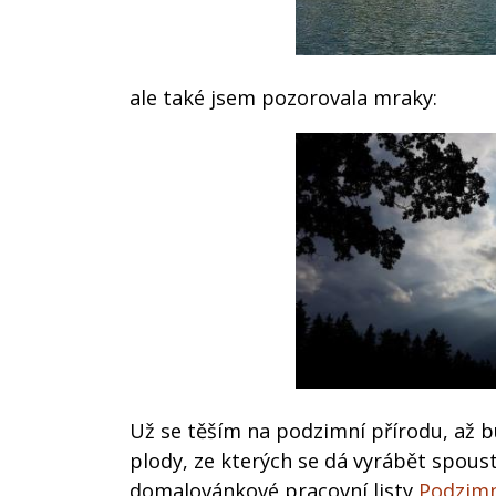
ale také jsem pozorovala mraky:
Už se těším na podzimní přírodu, až b
plody, ze kterých se dá vyrábět spou
domalovánkové pracovní listy
Podzimn