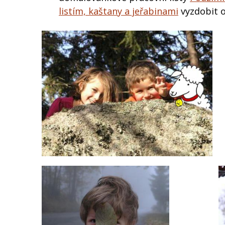
listím, kaštany a jeřabinami
vyzdobit o