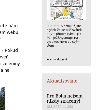
šlete nám
Možná už jste
(2. 8. 2026)
slyšeli, že se blíží svátek,
šem webu
kdy si připomínáme, jak
Pán Ježíš vystoupil na
?
vysokou horu se svými
třemi…
ji? Pokud
roveň
Archiv aktualit
a zeleniny
 a ne
Aktualizováno
Pro Boha nejsem
nikdy ztracený!
(8.8.2026, 11:38)