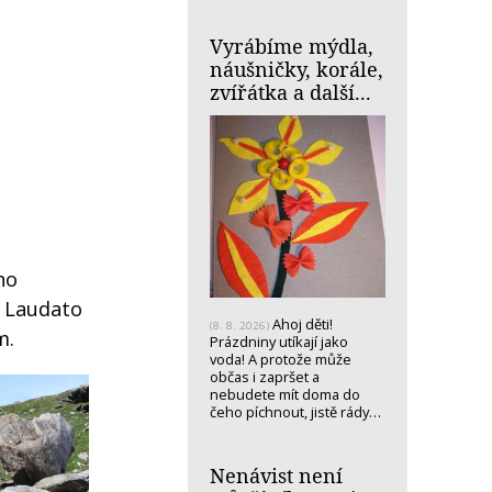
Vyrábíme mýdla,
náušničky, korále,
zvířátka a další...
ho
u Laudato
Ahoj děti!
(8. 8. 2026)
m.
Prázdniny utíkají jako
voda! A protože může
občas i zapršet a
nebudete mít doma do
čeho píchnout, jistě rády…
Nenávist není