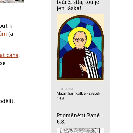
tvůrčí síla, tou je
jen láska!
out k
kům
(a
aticana
,
 se
(5. 8. 2026)
Maxmilián Kolbe - svátek
14.8.
dělit.
Proměnění Páně -
6.8.