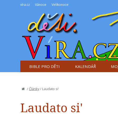
víra.cz
Vánoce
Velikonoce
BIBLE PRO DĚTI
KALENDÁŘ
MOJ
/
Články
/
Laudato si'
Laudato si'