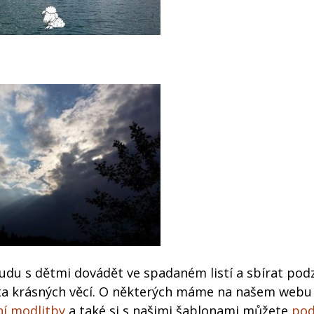
udu s dětmi dovádět ve spadaném listí a sbírat pod
sta krásných věcí. O některých máme na našem webu
í modlitby
a také si s našimi šablonami můžete
po