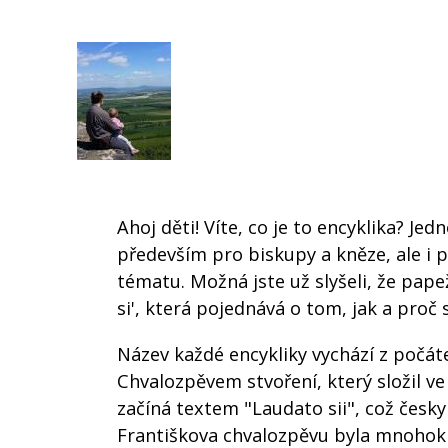
Ahoj děti! Víte, co je to encyklika? J
především pro biskupy a kněze, ale i pr
tématu. Možná jste už slyšeli, že pape
si', která pojednává o tom, jak a pro
Název každé encykliky vychází z počáte
Chvalozpěvem stvoření, který složil ve 
začíná textem "Laudato sii", což česk
Františkova chvalozpěvu byla mnohokr