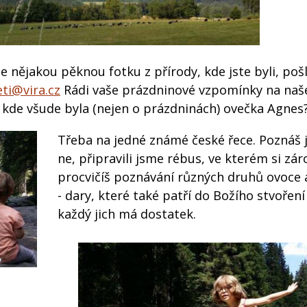
 nějakou pěknou fotku z přírody, kde jste byli, po
eti@vira.cz
Rádi vaše prázdninové vzpomínky na na
, kde všude byla (nejen o prázdninách) ovečka Agnes
Třeba na jedné známé české řece. Poznáš 
ne, připravili jsme rébus, ve kterém si zá
procvičíš poznávání různých druhů ovoce 
- dary, které také patří do Božího stvoření
každý jich má dostatek.