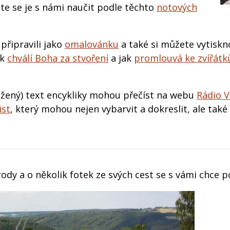
e se je s námi naučit podle těchto
notových
připravili jako
omalovánku
a také si můžete vytiskn
ek
chválí Boha za stvoření
a jak
promlouvá ke zvířát
ožený) text encykliky mohou přečíst na webu
Rádio V
ist
, který mohou nejen vybarvit a dokreslit, ale také
dy a o několik fotek ze svých cest se s vámi chce po