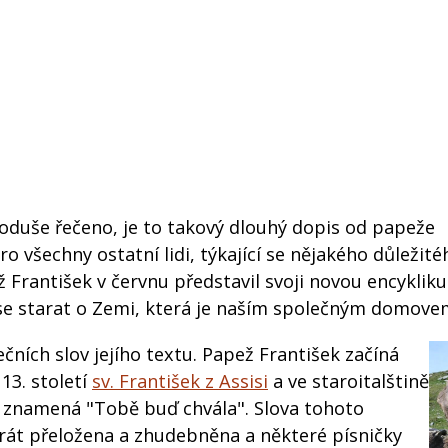
ednoduše řečeno, je to takový dlouhý dopis od papeže
o všechny ostatní lidi, týkající se nějakého důležité
ž František v červnu představil svoji novou encyklik
č se starat o Zemi, která je naším společným domove
čních slov jejího textu. Papež František začíná
13. století
sv. František z Assisi
a ve staroitalštině
y znamená "Tobě buď chvála". Slova tohoto
át přeložena a zhudebněna a některé písničky