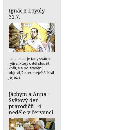
Ignác z Loyoly -
31.7.
Je tady svátek
(26. 7. 2026)
rytíře, který chtěl sloužit
králi, ale po zranění
objevil, že ten největší Král
je Ježíš.
Jáchym a Anna -
Světový den
prarodičů - 4.
neděle v červenci