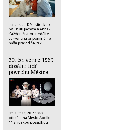
Děti, víte, kdo
(23. 7. 2026)
byli svatí Jáchym a Anna?
Každou čtvrtou neděli v
červenci si připomínáme
naše prarodiče, tak…
20. července 1969
dosáhli lidé
povrchu Měsíce
20.7.1969
(17. 7. 2026)
přistálo na Měsíci Apollo
11 s lidskou posádkou.