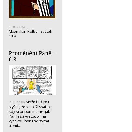
(5. 8. 2026)
Maxmilián Kolbe - svátek
14.8.
Proměnění Páně -
6.8.
Možná už jste
(2. 8. 2026)
slyšeli, že se blíží svátek,
kdy si připomínáme, jak
Pán Ježíš vystoupil na
vysokou horu se svými
třemi…