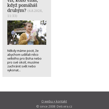
víš, koho vítáš,
když pomáháš
druhým?
(4.8.2026,
11:33)
Někdy máme pocit, že
abychom udělali něco
velkého pro Boha nebo
pro své okolí, musíme
zachránit svět nebo
vykonat...
O webu + kontakt
© since 2008 Deti.vira.cz