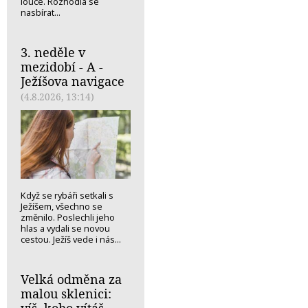
louce. Rozhodla se
nasbírat...
3. neděle v
mezidobí - A -
Ježíšova navigace
(4.8.2026, 13:14)
Když se rybáři setkali s
Ježíšem, všechno se
změnilo. Poslechli jeho
hlas a vydali se novou
cestou. Ježíš vede i nás...
Velká odměna za
malou sklenici: