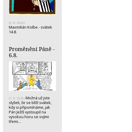
(5. 8. 2026)
Maxmilián Kolbe - svátek
14.8.
Proměnění Páně -
6.8.
Možná už jste
(2. 8. 2026)
slyšeli, že se blíží svátek,
kdy si připomínáme, jak
Pán Ježíš vystoupil na
vysokou horu se svými
třemi…