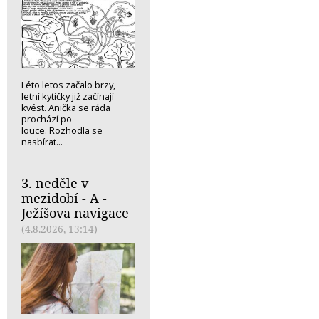
Léto letos začalo brzy,
letní kytičky již začínají
kvést. Anička se ráda
prochází po
louce. Rozhodla se
nasbírat...
3. neděle v
mezidobí - A -
Ježíšova navigace
(4.8.2026, 13:14)