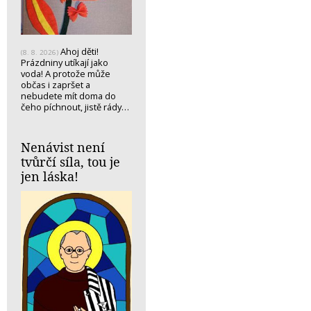
Ahoj děti!
(8. 8. 2026)
Prázdniny utíkají jako
voda! A protože může
občas i zapršet a
nebudete mít doma do
čeho píchnout, jistě rády…
Nenávist není
tvůrčí síla, tou je
jen láska!