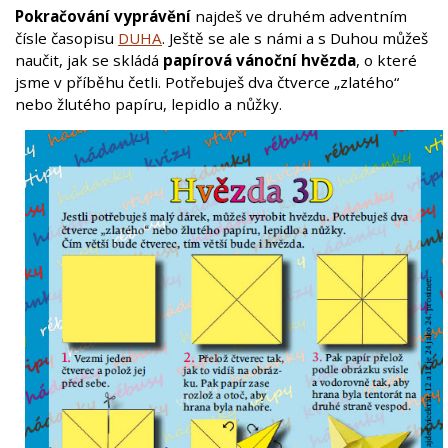
Pokračování vyprávění
najdeš ve druhém adventním
čísle časopisu
DUHA
. Ještě se ale s námi a s Duhou můžeš
naučit, jak se skládá
papírová vánoční hvězda
, o které
jsme v příběhu četli. Potřebuješ dva čtverce „zlatého“
nebo žlutého papíru, lepidlo a nůžky.