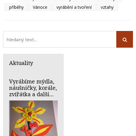
příběhy
Vánoce
vyrábění a tvoření
vztahy
Aktuality
Vyrábíme mýdla,
náušničky, korále,
zvířátka a další...