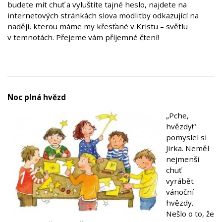
budete mít chuť a vyluštíte tajné heslo, najdete na
internetových stránkách slova modlitby odkazující na
naději, kterou máme my křesťané v Kristu – světlu
v temnotách. Přejeme vám příjemné čtení!
Noc plná hvězd
„Pche,
hvězdy!“
pomyslel si
Jirka. Neměl
nejmenší
chuť
vyrábět
vánoční
hvězdy.
Nešlo o to, že