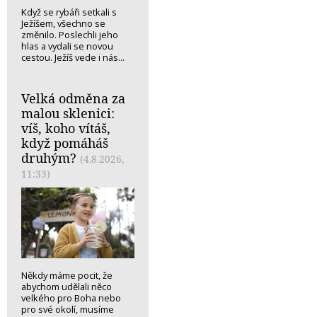
Když se rybáři setkali s
Ježíšem, všechno se
změnilo. Poslechli jeho
hlas a vydali se novou
cestou. Ježíš vede i nás...
Velká odměna za
malou sklenici:
víš, koho vítáš,
když pomáháš
druhým?
(4.8.2026,
11:33)
Někdy máme pocit, že
abychom udělali něco
velkého pro Boha nebo
pro své okolí, musíme