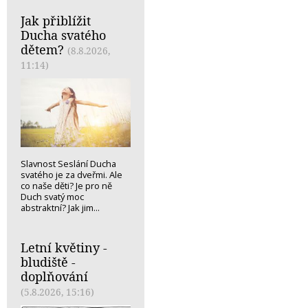
Jak přiblížit
Ducha svatého
dětem?
(8.8.2026,
11:14)
Slavnost Seslání Ducha
svatého je za dveřmi. Ale
co naše děti? Je pro ně
Duch svatý moc
abstraktní? Jak jim...
Letní květiny -
bludiště -
doplňování
(5.8.2026, 15:16)