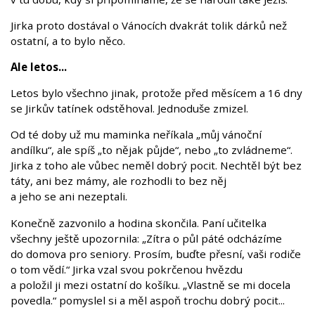
Jirka proto dostával o Vánocích dvakrát tolik dárků než
ostatní, a to bylo něco.
Ale letos...
Letos bylo všechno jinak, protože před měsícem a 16 dny
se Jirkův tatínek odstěhoval. Jednoduše zmizel.
Od té doby už mu maminka neříkala „můj vánoční
andílku“, ale spíš „to nějak půjde“, nebo „to zvládneme“.
Jirka z toho ale vůbec neměl dobrý pocit. Nechtěl být bez
táty, ani bez mámy, ale rozhodli to bez něj
a jeho se ani nezeptali.
Konečně zazvonilo a hodina skončila. Paní učitelka
všechny ještě upozornila: „Zítra o půl páté odcházíme
do domova pro seniory. Prosím, buďte přesní, vaši rodiče
o tom vědí.“ Jirka vzal svou pokrčenou hvězdu
a položil ji mezi ostatní do košíku. „Vlastně se mi docela
povedla.“ pomyslel si a měl aspoň trochu dobrý pocit...