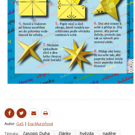
Autor:
GaS
|
Eva Muroňová
časopis Duha
články
hvězda
naděje
Témata: