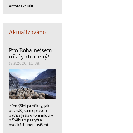
Archiv aktualit
Aktualizováno
Pro Boha nejsem
nikdy ztracený!
(8.8.2026, 11:38)
Přemýšlel jsi někdy, jak
poznáš, kam opravdu
patříš? Ježíš o tom mluví v
příběhu o pastýři a
ovečkách. Nemusíš mít...