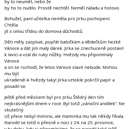
by to neuměl, nebo že
by ho to nudilo. Prostě nechtěl. Neměl náladu a hotovo.
Bohužel, paní učitelka neměla pro Jirku pochopení.
Chtěla
jít s celou třídou do domova důchodců.
Děti měly zazpívat, popřát babičkám a dědečkům hezké
Vánoce a dát jim malý dárek. Jirka se znechuceně postavil
k lavici a vzal do ruky nůžky. Hvězdy mu připomínaly
Vánoce
a on se rozhodl, že letos Vánoce slavit nebude. Mohou
mu být
ukradené! A hvězdy taky! Jirka vztekle pokrčil papír a
posadil se.
Ještě před měsícem byl pro Jirku Štědrý den tím
nejkrásnějším dnem v roce. Byl totiž „vánoční andílek“. Ne
skutečný.
Už přece nebyl mimino, ale maminka mu tak někdy říkala.
Narodil se totiž o přesně v noci z 24. na 25. prosince,
v tu dobu, kdy si připomínáme, že se narodil také Ježíš.