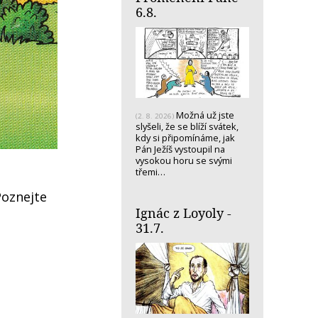
6.8.
Možná už jste
(2. 8. 2026)
slyšeli, že se blíží svátek,
kdy si připomínáme, jak
Pán Ježíš vystoupil na
vysokou horu se svými
třemi…
Poznejte
Ignác z Loyoly -
31.7.