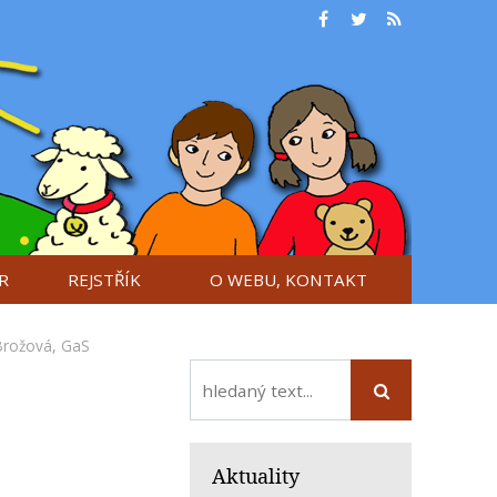
R
REJSTŘÍK
O WEBU, KONTAKT
Brožová
,
GaS
Aktuality