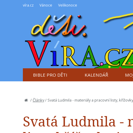
víra.cz
Vánoce
Velikonoce
BIBLE PRO DĚTI
KALENDÁŘ
MOJ
/
Články
/
Svatá Ludmila - materiály a pracovní listy, křížov
Svatá Ludmila - 