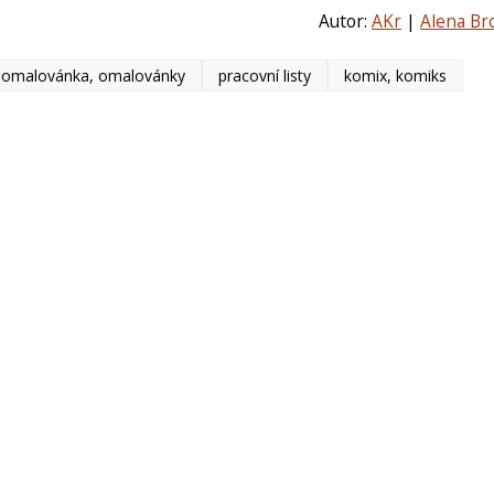
Autor:
AKr
|
Alena Br
omalovánka, omalovánky
pracovní listy
komix, komiks