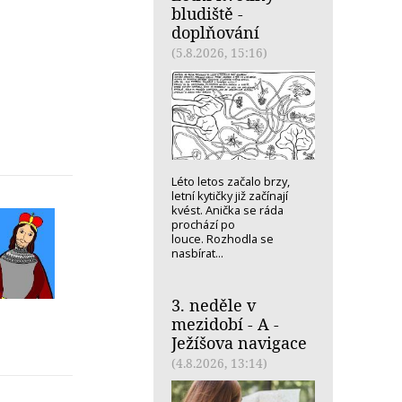
bludiště -
doplňování
(5.8.2026, 15:16)
Léto letos začalo brzy,
letní kytičky již začínají
kvést. Anička se ráda
prochází po
louce. Rozhodla se
nasbírat...
3. neděle v
mezidobí - A -
Ježíšova navigace
(4.8.2026, 13:14)