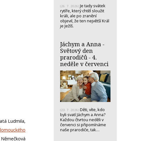
Je tady svátek
(26. 7. 2026)
rytíře, který chtěl sloužit
králi, ale po zranění
objevil, že ten největší Král
je Ježíš.
Jáchym a Anna -
Světový den
prarodičů - 4.
neděle v červenci
Děti, víte, kdo
(23. 7. 2026)
byli svatí Jáchym a Anna?
Každou čtvrtou neděli v
atá Ludmila,
červenci si připomínáme
 olomouckého
naše prarodiče, tak…
na Němečková