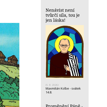
Nenávist není
tvůrčí síla, tou je
jen láska!
(5. 8. 2026)
Maxmilián Kolbe - svátek
14.8.
Proměnění Páně -