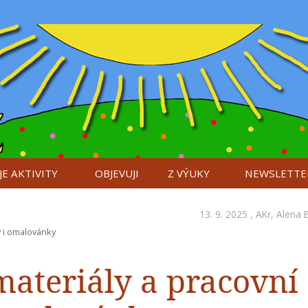
E AKTIVITY
OBJEVUJI
Z VÝUKY
NEWSLETTE
13. 9. 2025 ,
AKr
,
Alena 
ky i omalovánky
materiály a pracovní