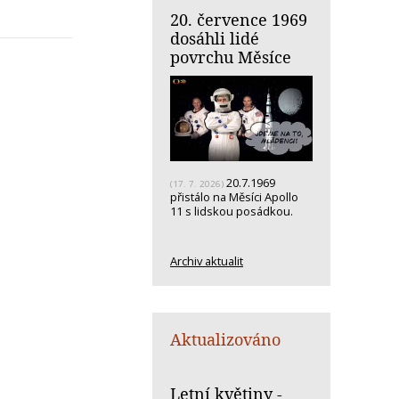
20. července 1969
dosáhli lidé
povrchu Měsíce
20.7.1969
(17. 7. 2026)
přistálo na Měsíci Apollo
11 s lidskou posádkou.
Archiv aktualit
Aktualizováno
Letní květiny -