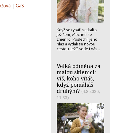
ožová
|
GaS
Když se rybáři setkali s
Ježíšem, všechno se
změnilo. Poslechli jeho
hlas a vydali se novou
cestou. Ježíš vede i nás...
Velká odměna za
malou sklenici:
víš, koho vítáš,
když pomáháš
druhým?
(4.8.2026,
11:33)