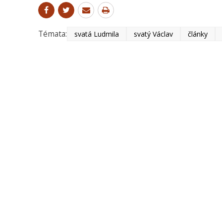
Témata:
svatá Ludmila
svatý Václav
články