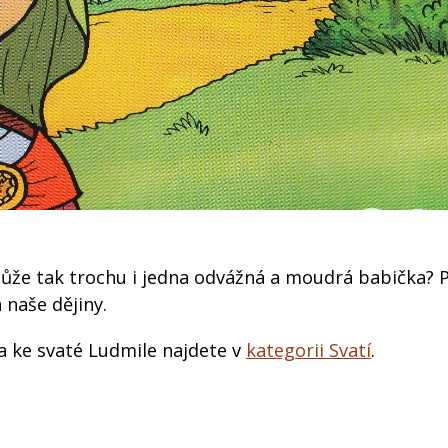
t, může tak trochu i jedna odvážná a moudrá babička? 
 naše dějiny.
a ke svaté Ludmile najdete v
kategorii Svatí
.