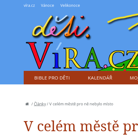
víra.cz
Vánoce
Velikonoce
BIBLE PRO DĚTI
KALENDÁŘ
MOJ
/
Články
/
V celém městě pro ně nebylo místo
V celém městě pr