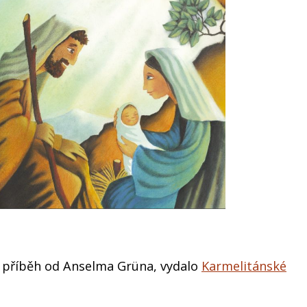
í příběh od Anselma Grüna, vydalo
Karmelitánské