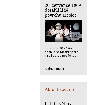
20. července 1969
dosáhli lidé
povrchu Měsíce
20.7.1969
(17. 7. 2026)
přistálo na Měsíci Apollo
11 s lidskou posádkou.
Archiv aktualit
Aktualizováno
Letní květiny -