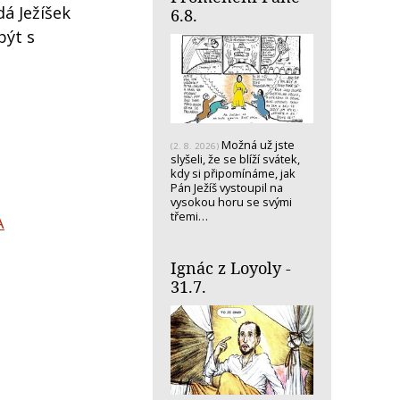
á Ježíšek
6.8.
být s
Možná už jste
(2. 8. 2026)
slyšeli, že se blíží svátek,
kdy si připomínáme, jak
Pán Ježíš vystoupil na
vysokou horu se svými
třemi…
A
Ignác z Loyoly -
31.7.