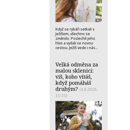
Když se rybáři setkali s
Ježíšem, všechno se
změnilo. Poslechli jeho
hlas a vydali se novou
cestou. Ježíš vede i nás...
Velká odměna za
malou sklenici:
víš, koho vítáš,
když pomáháš
druhým?
(4.8.2026,
11:33)