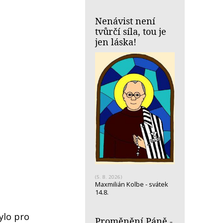
Nenávist není
tvůrčí síla, tou je
jen láska!
(5. 8. 2026)
Maxmilián Kolbe - svátek
14.8.
ylo pro
Proměnění Páně -