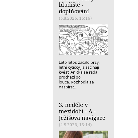
bludiště -
doplňování
(5.8.2026, 15:16)
Léto letos začalo brzy,
letní kytičky již začínají
kvést. Anička se ráda
prochází po
louce. Rozhodla se
nasbírat...
3. neděle v
mezidobí - A -
Ježíšova navigace
(4.8.2026, 13:14)