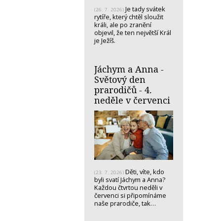
Je tady svátek
(26. 7. 2026)
rytíře, který chtěl sloužit
králi, ale po zranění
objevil, že ten největší Král
je Ježíš.
Jáchym a Anna -
Světový den
prarodičů - 4.
neděle v červenci
Děti, víte, kdo
(23. 7. 2026)
byli svatí Jáchym a Anna?
Každou čtvrtou neděli v
červenci si připomínáme
naše prarodiče, tak…