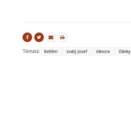
Témata:
Betlém
svatý Josef
Vánoce
články