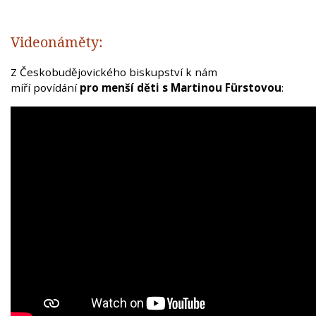
Videonáměty:
Z Českobudějovického biskupství k nám
míří povídání
pro menší děti s Martinou Fürstovou
: