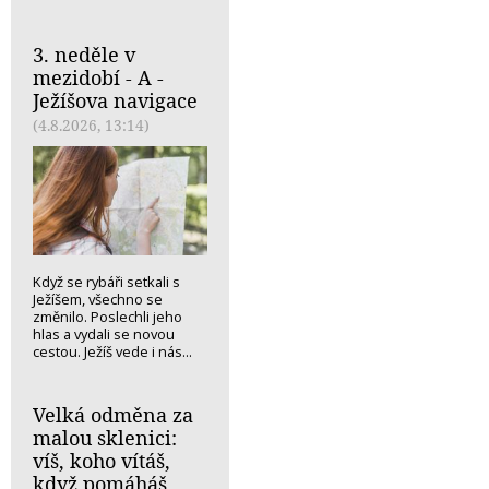
3. neděle v
mezidobí - A -
Ježíšova navigace
(4.8.2026, 13:14)
Když se rybáři setkali s
Ježíšem, všechno se
změnilo. Poslechli jeho
hlas a vydali se novou
cestou. Ježíš vede i nás...
Velká odměna za
malou sklenici:
víš, koho vítáš,
když pomáháš