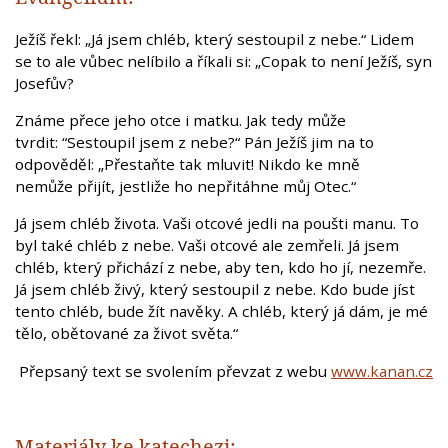
Ježíš řekl: „Já jsem chléb, který sestoupil z nebe.“ Lidem
se to ale vůbec nelíbilo a říkali si: „Copak to není Ježíš, syn
Josefův?
Známe přece jeho otce i matku. Jak tedy může
tvrdit: “Sestoupil jsem z nebe?“ Pán Ježíš jim na to
odpověděl: „Přestaňte tak mluvit! Nikdo ke mně
nemůže přijít, jestliže ho nepřitáhne můj Otec.“
Já jsem chléb života. Vaši otcové jedli na poušti manu. To
byl také chléb z nebe. Vaši otcové ale zemřeli. Já jsem
chléb, který přichází z nebe, aby ten, kdo ho jí, nezemře.
Já jsem chléb živý, který sestoupil z nebe. Kdo bude jíst
tento chléb, bude žít navěky. A chléb, který já dám, je mé
tělo, obětované za život světa.“
Přepsaný text se svolením převzat z webu
www.kanan.cz
Materiály ke katechezi: