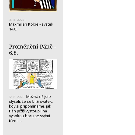
(5. 8. 2026)
Maxmilián Kolbe - svátek
14.8.
Proměnění Páně -
6.8.
Možná už jste
(2. 8. 2026)
slyšeli, že se blíží svátek,
kdy si připomínáme, jak
Pán Ježíš vystoupil na
vysokou horu se svými
třemi…