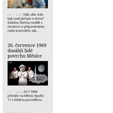
Děti, víte, kdo
(23. 7. 2026)
byli svatí Jáchym a Anna?
Každou čtvrtou neděli v
červenci si připomínáme
naše prarodiče, tak…
20. července 1969
dosáhli lidé
povrchu Měsíce
20.7.1969
(17. 7. 2026)
přistálo na Měsíci Apollo
11 s lidskou posádkou.