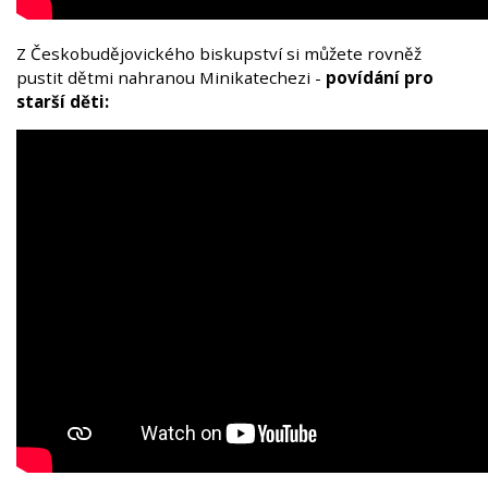
Z Českobudějovického biskupství si můžete rovněž
pustit dětmi nahranou Minikatechezi -
povídání pro
starší děti: