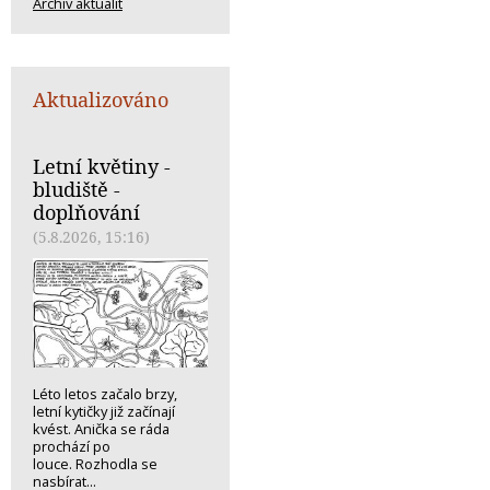
Archiv aktualit
Aktualizováno
Letní květiny -
bludiště -
doplňování
(5.8.2026, 15:16)
Léto letos začalo brzy,
letní kytičky již začínají
kvést. Anička se ráda
prochází po
louce. Rozhodla se
nasbírat...