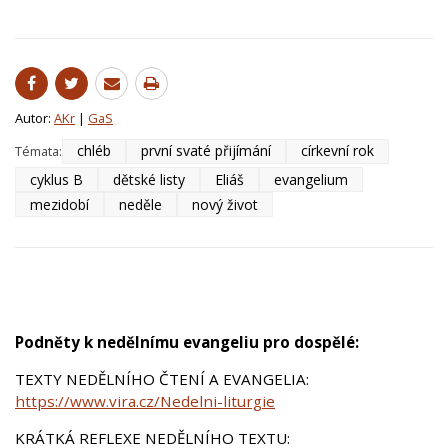
Autor:
AKr
|
GaS
chléb
první svaté přijímání
církevní rok
Témata:
cyklus B
dětské listy
Eliáš
evangelium
mezidobí
neděle
nový život
Podněty k nedělnímu evangeliu pro dospělé:
TEXTY NEDĚLNÍHO ČTENÍ A EVANGELIA:
https://www.vira.cz/Nedelni-liturgie
KRÁTKÁ REFLEXE NEDĚLNÍHO TEXTU: