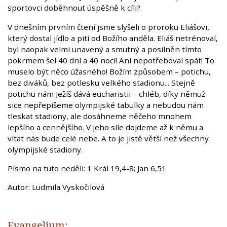
sportovci doběhnout úspěšně k cíli?
V dnešním prvním čtení jsme slyšeli o proroku Eliášovi,
který dostal jídlo a pití od Božího anděla. Eliáš netrénoval,
byl naopak velmi unavený a smutný a posilněn tímto
pokrmem šel 40 dní a 40 nocí! Ani nepotřeboval spát! To
muselo být něco úžasného! Božím způsobem – potichu,
bez diváků, bez potlesku velkého stadionu... Stejně
potichu nám Ježíš dává eucharistii – chléb, díky němuž
sice nepřepíšeme olympijské tabulky a nebudou nám
tleskat stadiony, ale dosáhneme něčeho mnohem
lepšího a cennějšího. V jeho síle dojdeme až k němu a
vítat nás bude celé nebe. A to je jistě větší než všechny
olympijské stadiony.
Písmo na tuto neděli: 1 Král 19,4-8; Jan 6,51
Autor: Ludmila Vyskočilová
Evangelium: