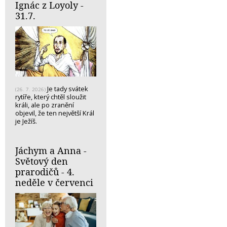
Ignác z Loyoly -
31.7.
Je tady svátek
(26. 7. 2026)
rytíře, který chtěl sloužit
králi, ale po zranění
objevil, že ten největší Král
je Ježíš.
Jáchym a Anna -
Světový den
prarodičů - 4.
neděle v červenci