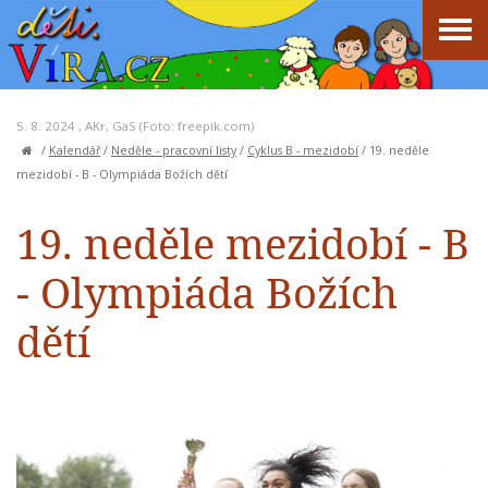
5. 8. 2024 ,
AKr
,
GaS
(Foto: freepik.com)
/
Kalendář
/
Neděle - pracovní listy
/
Cyklus B - mezidobí
/
19. neděle
mezidobí - B - Olympiáda Božích dětí
19. neděle mezidobí - B
- Olympiáda Božích
dětí