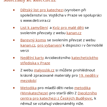
Dětský list pro katechezi
(vyroben při
společenství sv. Vojtěcha v Praze ve spolupráci
s www.deti.vira.cz
List k zamyšlení
a
Kvíz pro malé děti
se
svolením převzaty z webu
kanan.cz
Barevný komix
se svolením převzat z webu
kanan.cz
,
pro vybarvení
k dispozici i v černobílé
verzi
Nedělní karty
Arcidiecézního
katechetického
střediska v Praze
Z webu
malyoslik.cz
si můžete prohlédnout
krásně zpracované materiály pro
19. neděli v
mezidobí
Metodika
pro mladší děti nebo
metodika
(Minikatecheze)
pro starší děti Z
Diecézního
centra pro katechezi z Českých Budějovic
, k
němuž se vztahují videonáměty níže.