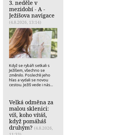
3. neděle v
mezidobí - A -
Ježíšova navigace
(4.8.2026, 13:14)
Když se rybáři setkali s
Ježíšem, všechno se
změnilo. Poslechli jeho
hlas a vydali se novou
cestou. Ježíš vede i nás...
Velká odměna za
malou sklenici:
víš, koho vítáš,
když pomáháš
druhým?
(4.8.2026,
11:33)