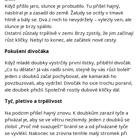
Když přišlo jaro, slunce je probudilo. Tu přišel hajný,
nasbíral je a zasadil do země. Žaludy se ocitly v tmavé
hlíně a bály se. Dva z nich to nevydržely – vylezly ven, ale
slunce je brzy spálilo.
Ostatní zůstaly trpělivě v zemi. Brzy zjistily, že jim začínají
růst klíčky. Nebyl to konec, ale začátek nové cesty.
Pokušení divočáka
Když mladé doubky vystrčily první lístky, přiběhl divočák.
„Co tu děláte? Já vás radši sním, stejně by vás růst bolel!“
Jeden z doubků začal pochybovat, ale kamarádi ho
povzbuzovali, aby vydržel. Divočák ho sice trochu poranil,
ale doubek přežil. Společně rostly dubové klíčky dál.
Tyč, pletivo a trpělivost
Na podzim přišel hajný znovu. K doubkům zarazil tyče a
přivázal je, aby se ve větru nezlomily. Jeden z doubků se
zlobil: „Proč mě svazuješ?“ bránil se a od přivázané tyče
se vyvlékl. Nakonec se zrovna tenhle malý stromek při