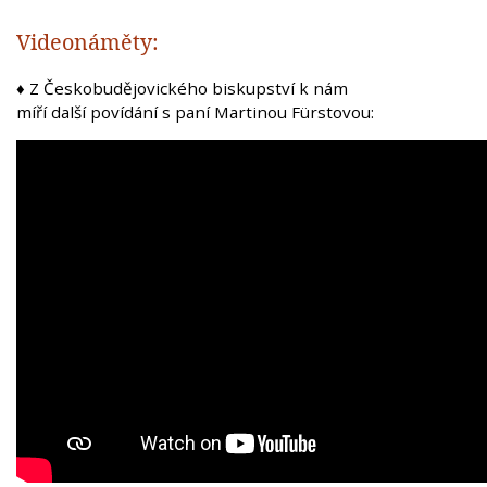
Videonáměty:
♦ Z Českobudějovického biskupství k nám
míří další povídání s paní Martinou Fürstovou: