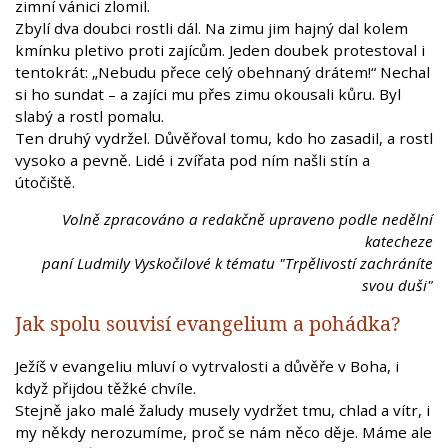
zimní vánici zlomil.
Zbylí dva doubci rostli dál. Na zimu jim hajný dal kolem
kmínku pletivo proti zajícům. Jeden doubek protestoval i
tentokrát: „Nebudu přece celý obehnaný drátem!“ Nechal
si ho sundat – a zajíci mu přes zimu okousali kůru. Byl
slabý a rostl pomalu.
Ten druhý vydržel. Důvěřoval tomu, kdo ho zasadil, a rostl
vysoko a pevně. Lidé i zvířata pod ním našli stín a
útočiště.
Volně zpracováno a redakčně upraveno podle nedělní
katecheze
paní Ludmily Vyskočilové k tématu "Trpělivostí zachráníte
svou duši"
Jak spolu souvisí evangelium a pohádka?
Ježíš v evangeliu mluví o vytrvalosti a důvěře v Boha, i
když přijdou těžké chvíle.
Stejně jako malé žaludy musely vydržet tmu, chlad a vítr, i
my někdy nerozumíme, proč se nám něco děje. Máme ale