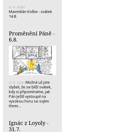
(5. 8. 2026)
Maxmilián Kolbe - svátek
14.8.
Proměnění Páně -
6.8.
Možná už jste
(2. 8. 2026)
slyšeli, že se blíží svátek,
kdy si připomínáme, jak
Pán Ježíš vystoupil na
vysokou horu se svými
třemi…
Ignác z Loyoly -
31.7.