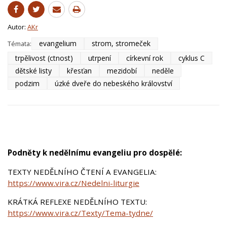
Autor:
AKr
evangelium
strom, stromeček
Témata:
trpělivost (ctnost)
utrpení
církevní rok
cyklus C
dětské listy
křesťan
mezidobí
neděle
podzim
úzké dveře do nebeského království
Podněty k nedělnímu evangeliu pro dospělé:
TEXTY NEDĚLNÍHO ČTENÍ A EVANGELIA:
https://www.vira.cz/Nedelni-liturgie
KRÁTKÁ REFLEXE NEDĚLNÍHO TEXTU:
https://www.vira.cz/Texty/Tema-tydne/