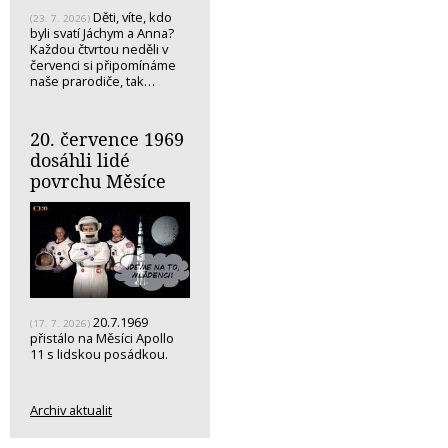
Děti, víte, kdo
(23. 7. 2026)
byli svatí Jáchym a Anna?
Každou čtvrtou neděli v
červenci si připomínáme
naše prarodiče, tak…
20. července 1969
dosáhli lidé
povrchu Měsíce
20.7.1969
(17. 7. 2026)
přistálo na Měsíci Apollo
11 s lidskou posádkou.
Archiv aktualit