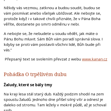
Někdy vás vezmou, zatknou a budou soudit, budou se
vám posmívat anebo všelijak ubližovat. Ale nebojte se,
protože když i v takové chvíli přiznáte, že v Pána Boha
věříte, dostanete po smrti odměnu v nebi.
A nebojte se, že nebudete u soudu vědět, jak máte o
Pánu Bohu mluvit. Sám Bůh vám poradí správná slova. I
kdyby se proti vám postavili všichni lidé, Bůh bude při
vás.“
Přepsaný text se svolením převzat z webu
www.kanan.cz
Pohádka O trpělivém dubu
Žaludy, které se bály tmy
Na kraji lesa stál starý dub. Každý podzim shodil na zem
spoustu žaludů. Jednoho dne přišel silný vítr a odnesl je
daleko od stromu. Tam ležely v mokré půdě, až je schoval
sníh.