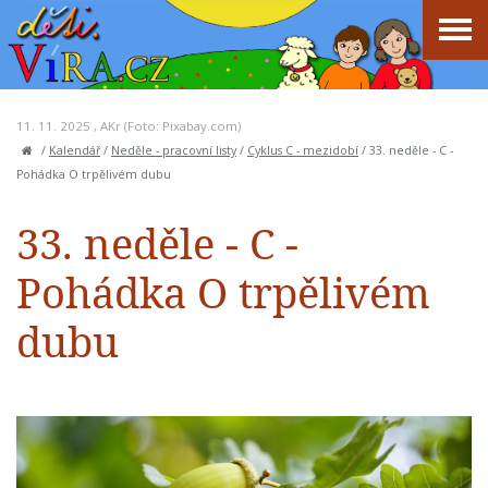
11. 11. 2025 ,
AKr
(Foto: Pixabay.com)
/
Kalendář
/
Neděle - pracovní listy
/
Cyklus C - mezidobí
/
33. neděle - C -
Pohádka O trpělivém dubu
33. neděle - C -
Pohádka O trpělivém
dubu