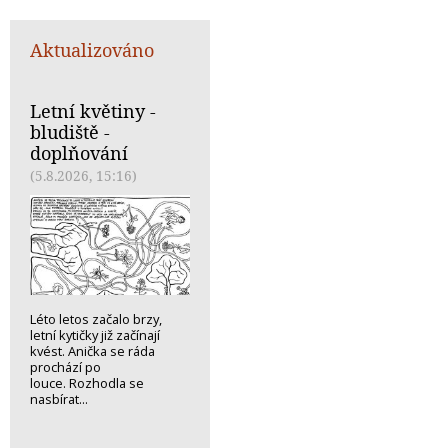
Aktualizováno
Letní květiny -
bludiště -
doplňování
(5.8.2026, 15:16)
Léto letos začalo brzy,
letní kytičky již začínají
kvést. Anička se ráda
prochází po
louce. Rozhodla se
nasbírat...