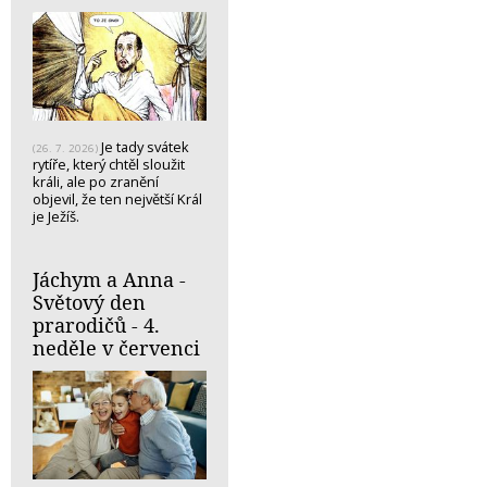
Je tady svátek
(26. 7. 2026)
rytíře, který chtěl sloužit
králi, ale po zranění
objevil, že ten největší Král
je Ježíš.
Jáchym a Anna -
Světový den
prarodičů - 4.
neděle v červenci