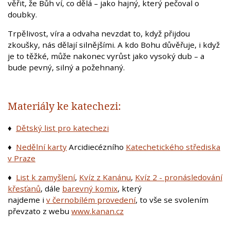
věřit, že Bůh ví, co dělá – jako hajný, který pečoval o
doubky.
Trpělivost, víra a odvaha nevzdat to, když přijdou
zkoušky, nás dělají silnějšími. A kdo Bohu důvěřuje, i když
je to těžké, může nakonec vyrůst jako vysoký dub – a
bude pevný, silný a požehnaný.
Materiály ke katechezi:
♦
Dětský list pro katechezi
♦
Nedělní karty
Arcidiecézního
Katechetického střediska
v Praze
♦
List k zamyšlení
,
Kvíz z Kanánu
,
Kvíz 2 - pronásledování
křesťanů
, dále
barevný komix
, který
najdeme i
v černobílém provedení
, to vše se svolením
převzato z webu
www.kanan.cz