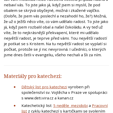
nebaví vás. To jste jako já, když jsem si myslil, že pod
obalem se skrývá obyčejné, možná i zkažené vajíčko.
(Dobře, že jsem vás poslechl a nezahodil ho, že?) Možná,
že už o Ježíši něco víte, co vám udělalo radost. To jste jako
já, když jsem rozbalil obal a našel čokoládu. A vy teď už
víte, že to nejkrásnější překvapení, které mi udělalo
největší radost, je teprve před vámi. Tou největší radostí
je potkat se s Kristem. Na tu největší radost se vyplatí si
počkat, protože se jí nic nevyrovná. I učedníci, o kterých
jsme dnes četli v evangeliu, všeho nechali a šli za ním.
Materiály pro katechezi:
Dětský list pro katechezi
vyroben při
společenství sv. Vojtěcha v Praze ve spolupráci
s www.deti.vira.cz a kanan.cz
Katechetický list:
5 neděle_mezidobi
a
Pracovní
list
z cyklu katechezí s kartičkami se svolením