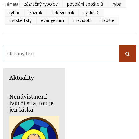
zázračný rybolov
povolání apoštolů
ryba
Témata:
rybář
zázrak
církevní rok
cyklus C
dětské listy
evangelium
mezidobí
neděle
Aktuality
Nenávist není
tvůrčí síla, tou je
jen láska!