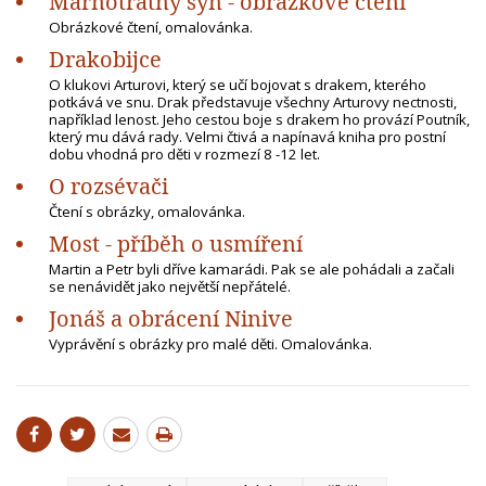
Marnotratný syn - obrázkové čtení
Obrázkové čtení, omalovánka.
Drakobijce
O klukovi Arturovi, který se učí bojovat s drakem, kterého
potkává ve snu. Drak představuje všechny Arturovy nectnosti,
například lenost. Jeho cestou boje s drakem ho provází Poutník,
který mu dává rady. Velmi čtivá a napínavá kniha pro postní
dobu vhodná pro děti v rozmezí 8 -12 let.
O rozsévači
Čtení s obrázky, omalovánka.
Most - příběh o usmíření
Martin a Petr byli dříve kamarádi. Pak se ale pohádali a začali
se nenávidět jako největší nepřátelé.
Jonáš a obrácení Ninive
Vyprávění s obrázky pro malé děti. Omalovánka.