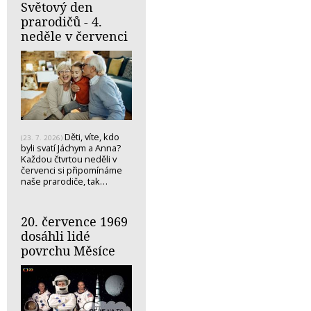
Světový den
prarodičů - 4.
neděle v červenci
Děti, víte, kdo
(23. 7. 2026)
byli svatí Jáchym a Anna?
Každou čtvrtou neděli v
červenci si připomínáme
naše prarodiče, tak…
20. července 1969
dosáhli lidé
povrchu Měsíce