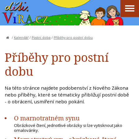
/
Kalendář
/
Postní doba
/
Příběhy pro postní dobu
Příběhy pro postní
dobu
Na této stránce najdete podobenství z Nového Zákona
nebo příběhy, které se tématicky přibližují postní době
- o obrácení, usmíření nebo pokání.
O marnotratném synu
Obrázkové čtení, jednotlivé obrázky si lze vytisknout jako
omalovánky.