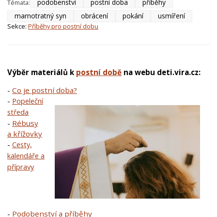
podobenství
postní doba
příběhy
Témata:
marnotratný syn
obrácení
pokání
usmíření
Sekce:
Příběhy pro postní dobu
Výběr materiálů k
postní době
na webu deti.vira.cz:
-
Co je postní doba?
-
Popeleční
středa
-
Rébusy
a křížovky
-
Cesty,
kalendáře a
přípravy
-
Podobenství a příběhy