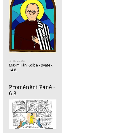
(5. 8. 2026)
Maxmilián Kolbe - svátek
14.8.
Proměnění Páně -
6.8.