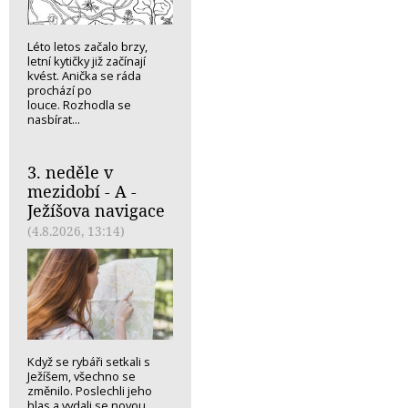
Léto letos začalo brzy,
letní kytičky již začínají
kvést. Anička se ráda
prochází po
louce. Rozhodla se
nasbírat...
3. neděle v
mezidobí - A -
Ježíšova navigace
(4.8.2026, 13:14)
Když se rybáři setkali s
Ježíšem, všechno se
změnilo. Poslechli jeho
hlas a vydali se novou