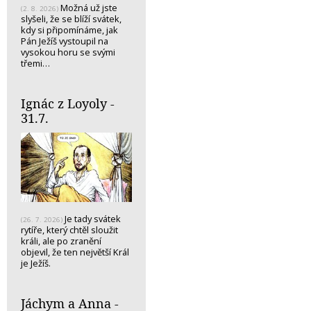
Možná už jste
(2. 8. 2026)
slyšeli, že se blíží svátek,
kdy si připomínáme, jak
Pán Ježíš vystoupil na
vysokou horu se svými
třemi…
Ignác z Loyoly -
31.7.
Je tady svátek
(26. 7. 2026)
rytíře, který chtěl sloužit
králi, ale po zranění
objevil, že ten největší Král
je Ježíš.
Jáchym a Anna -