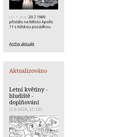
20.7.1969
(17. 7. 2026)
přistálo na Měsíci Apollo
11 s lidskou posádkou.
Archiv aktualit
Aktualizováno
Letní květiny -
bludiště -
doplňování
(5.8.2026, 15:16)