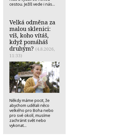
cestou. Ježíš vede i nás...
Velká odměna za
malou sklenici:
víš, koho vítáš,
když pomáháš
druhým?
(4.8.2026,
11:33)
Někdy máme pocit, že
abychom udělali něco
velkého pro Boha nebo
pro své okolí, musíme
zachránit svět nebo
vykonat...