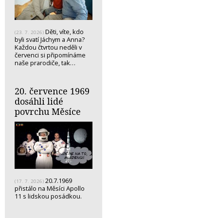
Děti, víte, kdo
(23. 7. 2026)
byli svatí Jáchym a Anna?
Každou čtvrtou neděli v
červenci si připomínáme
naše prarodiče, tak…
20. července 1969
dosáhli lidé
povrchu Měsíce
20.7.1969
(17. 7. 2026)
přistálo na Měsíci Apollo
11 s lidskou posádkou.