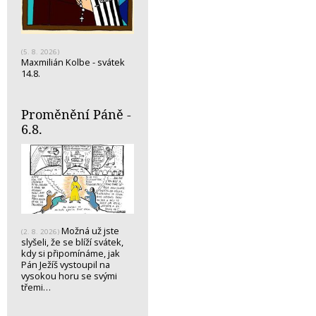
(5. 8. 2026)
Maxmilián Kolbe - svátek
14.8.
Proměnění Páně -
6.8.
Možná už jste
(2. 8. 2026)
slyšeli, že se blíží svátek,
kdy si připomínáme, jak
Pán Ježíš vystoupil na
vysokou horu se svými
třemi…