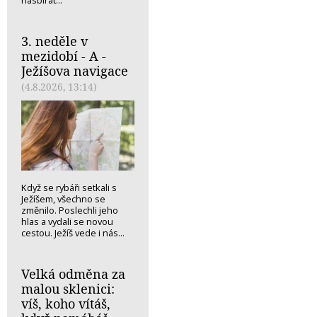
3. neděle v
mezidobí - A -
Ježíšova navigace
(4.8.2026, 13:14)
Když se rybáři setkali s
Ježíšem, všechno se
změnilo. Poslechli jeho
hlas a vydali se novou
cestou. Ježíš vede i nás...
Velká odměna za
malou sklenici:
víš, koho vítáš,