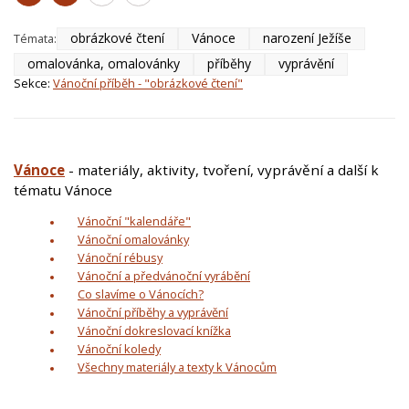
obrázkové čtení
Vánoce
narození Ježíše
Témata:
omalovánka, omalovánky
příběhy
vyprávění
Sekce:
Vánoční příběh - "obrázkové čtení"
Vánoce
- materiály, aktivity, tvoření, vyprávění a další k
tématu Vánoce
Vánoční "kalendáře"
Vánoční omalovánky
Vánoční rébusy
Vánoční a předvánoční vyrábění
Co slavíme o Vánocích?
Vánoční příběhy a vyprávění
Vánoční dokreslovací knížka
Vánoční koledy
Všechny materiály a texty k Vánocům