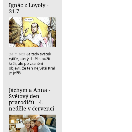
Ignác z Loyoly -
31.7.
Je tady svátek
(26. 7. 2026)
rytíře, který chtěl sloužit
králi, ale po zranění
objevil, že ten největší Král
je Ježíš.
Jáchym a Anna -
Světový den
prarodičů - 4.
neděle v červenci