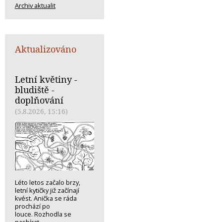
Archiv aktualit
Aktualizováno
Letní květiny -
bludiště -
doplňování
(5.8.2026, 15:16)
Léto letos začalo brzy,
letní kytičky již začínají
kvést. Anička se ráda
prochází po
louce. Rozhodla se
nasbírat...