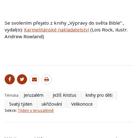
Se svolením přejato z knihy „Výpravy do světa Bible“ ,
vydal(o):
Karmelitánské nakladatelství
(Lois Rock, ilustr.
Andrew Rowland)
Jeruzalém
Ježíš Kristus
knihy pro děti
Témata:
Svatý týden
ukřižování
Velikonoce
Sekce:
Týden v Jeruzalémě