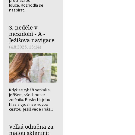
prochází po
louce. Rozhodla se
nasbírat...
3. neděle v
mezidobí - A -
Ježíšova navigace
(4.8.2026, 13:14)
Když se rybáři setkali s
Ježíšem, všechno se
změnilo. Poslechli jeho
hlas a vydali se novou
cestou. Ježíš vede i nás...
Velká odměna za
malou sklenici: