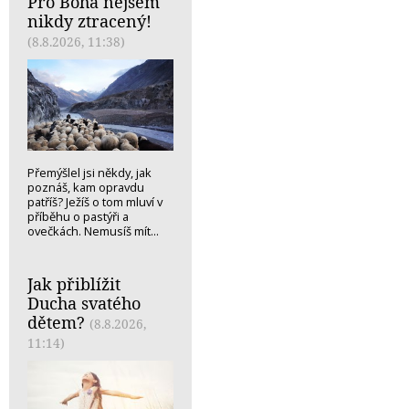
Pro Boha nejsem
nikdy ztracený!
(8.8.2026, 11:38)
Přemýšlel jsi někdy, jak
poznáš, kam opravdu
patříš? Ježíš o tom mluví v
příběhu o pastýři a
ovečkách. Nemusíš mít...
Jak přiblížit
Ducha svatého
dětem?
(8.8.2026,
11:14)