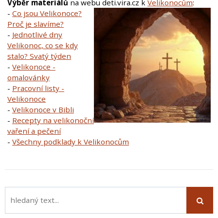
Výběr materiálů
na webu deti.vira.cz k
Velikonocům
:
-
Co jsou Velikonoce?
Proč je slavíme?
-
Jednotlivé dny
Velikonoc, co se kdy
stalo? Svatý týden
-
Velikonoce -
omalovánky
-
Pracovní listy -
Velikonoce
-
Velikonoce v Bibli
-
Recepty na velikonoční
vaření a pečení
-
Všechny podklady k Velikonocům