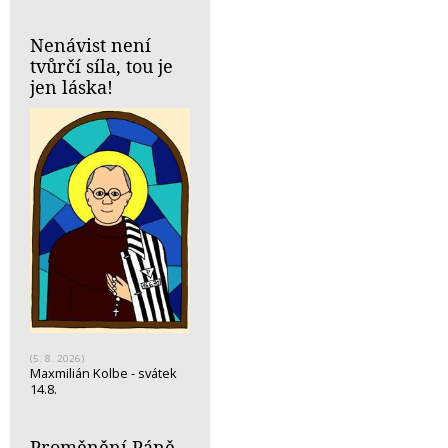
Nenávist není
tvůrčí síla, tou je
jen láska!
(5. 8. 2026)
Maxmilián Kolbe - svátek
14.8.
Proměnění Páně -