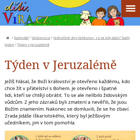
/
Kalendář
/
Velikonoce
/
Jednotlivé dny Velikonoc, co se kdy stalo? Svatý
týden
/
Týden v Jeruzalémě
Týden v Jeruzalémě
Ježíš hlásal, že Boží království je otevřeno každému, kdo
chce žít v přátelství s Bohem. Je otevřeno i špatné
lidi, kteří se chtějí obrátit. To se ale nelíbilo židovským
vůdcům. Z jeho zázraků byli zmatení a nevěřili, že jsou
Božím znamením. Nakonec se domluvili, že se ho zbaví.
Zrada Jidáše Iškariotského, který byl Ježíšovým
učedníkem, jim v tom pomohla.