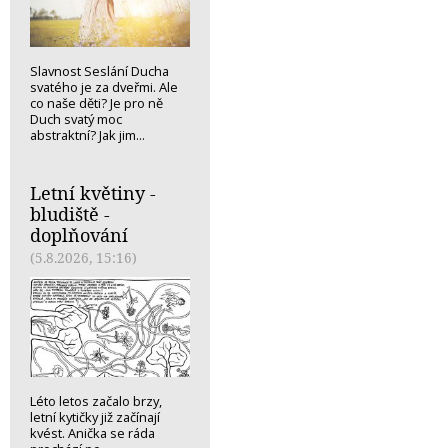
Slavnost Seslání Ducha
svatého je za dveřmi. Ale
co naše děti? Je pro ně
Duch svatý moc
abstraktní? Jak jim...
Letní květiny -
bludiště -
doplňování
(5.8.2026, 15:16)
Léto letos začalo brzy,
letní kytičky již začínají
kvést. Anička se ráda