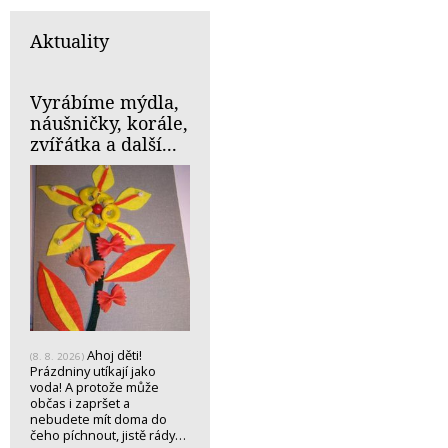
Aktuality
Vyrábíme mýdla,
náušničky, korále,
zvířátka a další...
Ahoj děti!
(8. 8. 2026)
Prázdniny utíkají jako
voda! A protože může
občas i zapršet a
nebudete mít doma do
čeho píchnout, jistě rády…