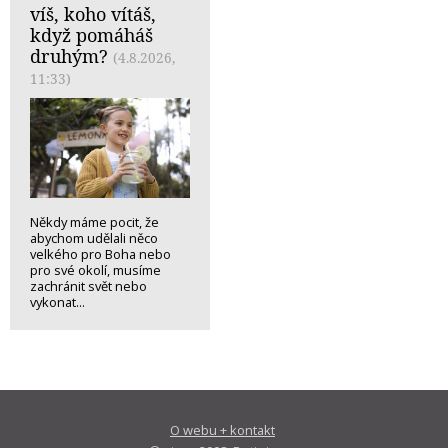
víš, koho vítáš,
když pomáháš
druhým?
(4.8.2026,
11:33)
Někdy máme pocit, že
abychom udělali něco
velkého pro Boha nebo
pro své okolí, musíme
zachránit svět nebo
vykonat...
O webu + kontakt