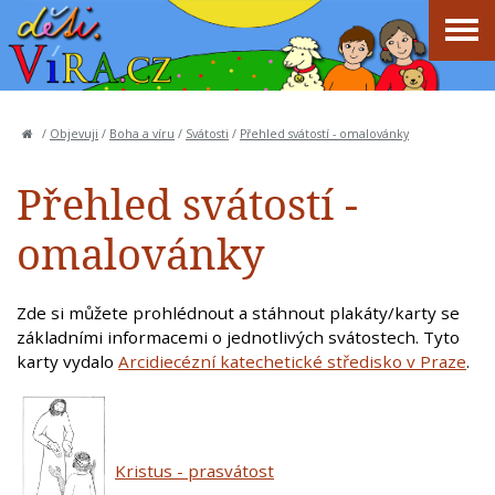
/
Objevuji
/
Boha a víru
/
Svátosti
/
Přehled svátostí - omalovánky
Přehled svátostí -
omalovánky
Zde si můžete prohlédnout a stáhnout plakáty/karty se
základními informacemi o jednotlivých svátostech. Tyto
karty vydalo
Arcidiecézní katechetické středisko v Praze
.
Kristus - prasvátost