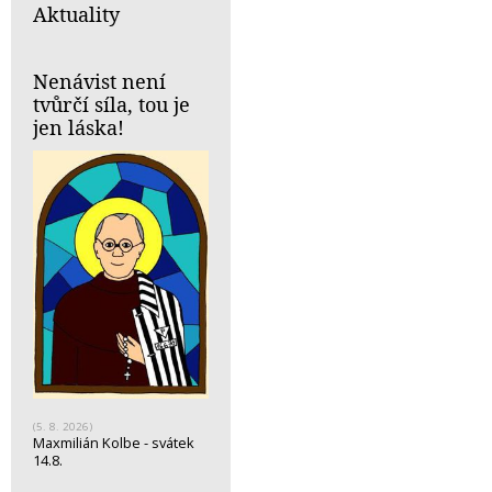
Aktuality
Nenávist není
tvůrčí síla, tou je
jen láska!
(5. 8. 2026)
Maxmilián Kolbe - svátek
14.8.