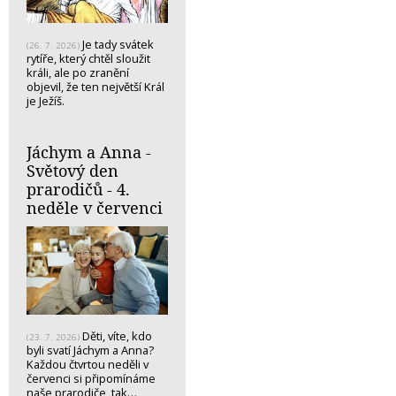
Je tady svátek
(26. 7. 2026)
rytíře, který chtěl sloužit
králi, ale po zranění
objevil, že ten největší Král
je Ježíš.
Jáchym a Anna -
Světový den
prarodičů - 4.
neděle v červenci
Děti, víte, kdo
(23. 7. 2026)
byli svatí Jáchym a Anna?
Každou čtvrtou neděli v
červenci si připomínáme
naše prarodiče, tak…