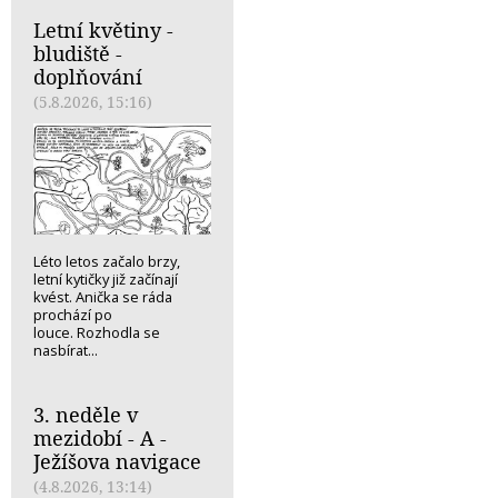
Letní květiny -
bludiště -
doplňování
(5.8.2026, 15:16)
Léto letos začalo brzy,
letní kytičky již začínají
kvést. Anička se ráda
prochází po
louce. Rozhodla se
nasbírat...
3. neděle v
mezidobí - A -
Ježíšova navigace
(4.8.2026, 13:14)