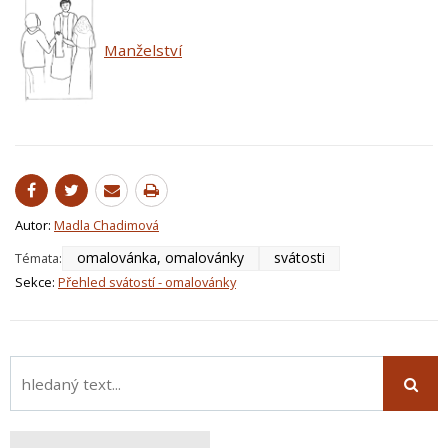
Manželství
Autor:
Madla Chadimová
omalovánka, omalovánky
svátosti
Témata:
Sekce:
Přehled svátostí - omalovánky