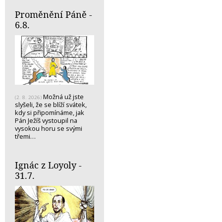
Proměnění Páně -
6.8.
Možná už jste
(2. 8. 2026)
slyšeli, že se blíží svátek,
kdy si připomínáme, jak
Pán Ježíš vystoupil na
vysokou horu se svými
třemi…
Ignác z Loyoly -
31.7.