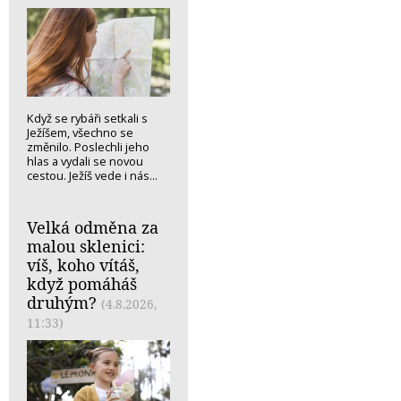
Když se rybáři setkali s
Ježíšem, všechno se
změnilo. Poslechli jeho
hlas a vydali se novou
cestou. Ježíš vede i nás...
Velká odměna za
malou sklenici:
víš, koho vítáš,
když pomáháš
druhým?
(4.8.2026,
11:33)