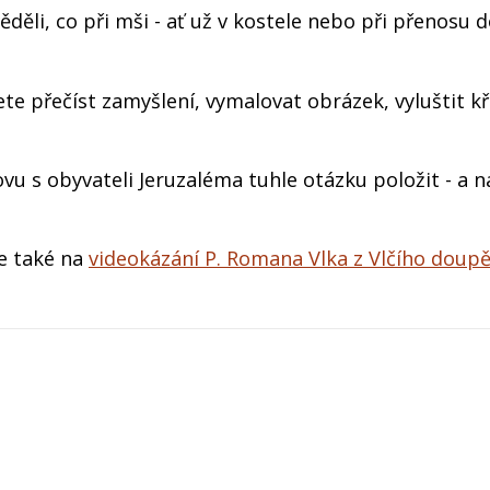
věděli, co při mši - ať už v kostele nebo při přenosu 
te přečíst zamyšlení, vymalovat obrázek, vyluštit kř
u s obyvateli Jeruzaléma tuhle otázku položit - a n
e také na
videokázání P. Romana Vlka z Vlčího doup