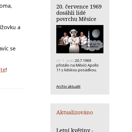
doma,
20. července 1969
dosáhli lidé
povrchu Měsíce
ížovku a
avíc se
20.7.1969
(17. 7. 2026)
přistálo na Měsíci Apollo
ěte
!
11 s lidskou posádkou.
Archiv aktualit
Aktualizováno
Letní květiny -