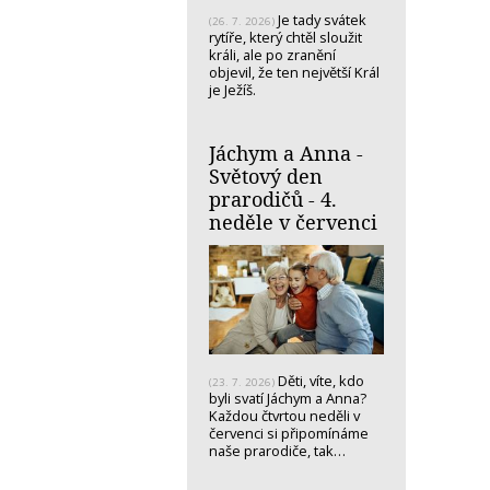
Je tady svátek
(26. 7. 2026)
rytíře, který chtěl sloužit
králi, ale po zranění
objevil, že ten největší Král
je Ježíš.
Jáchym a Anna -
Světový den
prarodičů - 4.
neděle v červenci
Děti, víte, kdo
(23. 7. 2026)
byli svatí Jáchym a Anna?
Každou čtvrtou neděli v
červenci si připomínáme
naše prarodiče, tak…