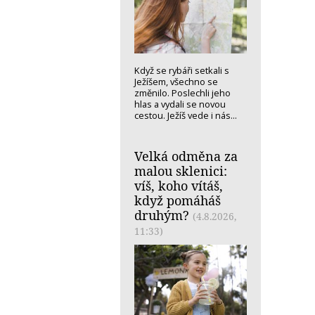
Když se rybáři setkali s
Ježíšem, všechno se
změnilo. Poslechli jeho
hlas a vydali se novou
cestou. Ježíš vede i nás...
Velká odměna za
malou sklenici:
víš, koho vítáš,
když pomáháš
druhým?
(4.8.2026,
11:33)