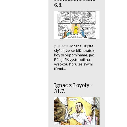
6.8.
Možná už jste
(2. 8. 2026)
slyšeli, že se blíží svátek,
kdy si připomínáme, jak
Pán Ježíš vystoupil na
vysokou horu se svými
třemi…
Ignác z Loyoly -
31.7.