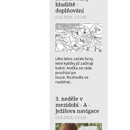
bludiště -
doplňování
(5.8.2026, 15:16)
Léto letos začalo brzy,
letní kytičky již začínají
kvést. Anička se ráda
prochází po
louce. Rozhodla se
nasbírat...
3. neděle v
mezidobí - A -
Ježíšova navigace
(4.8.2026, 13:14)