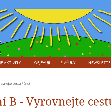
E AKTIVITY
OBJEVUJI
Z VÝUKY
NEWSLETTE
yrovnejte cestu Pánu!
í B - Vyrovnejte cest