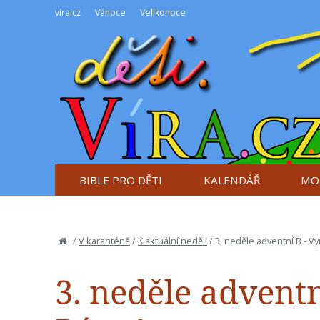
víra.cz
Vánoce
Velikonoce
BIBLE PRO DĚTI
KALENDÁŘ
MOJ
/
V karanténě
/
K aktuální neděli
/
3. neděle adventní B - V
3. neděle adventn