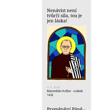
Nenávist není
tvůrčí síla, tou je
jen láska!
(5. 8. 2026)
Maxmilián Kolbe - svátek
14.8.
Proměnění Páně -