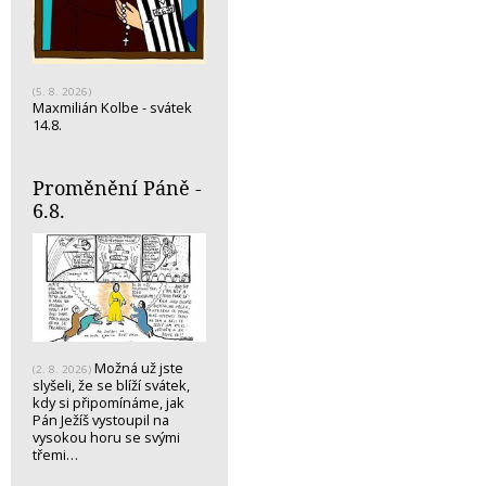
(5. 8. 2026)
Maxmilián Kolbe - svátek
14.8.
Proměnění Páně -
6.8.
Možná už jste
(2. 8. 2026)
slyšeli, že se blíží svátek,
kdy si připomínáme, jak
Pán Ježíš vystoupil na
vysokou horu se svými
třemi…