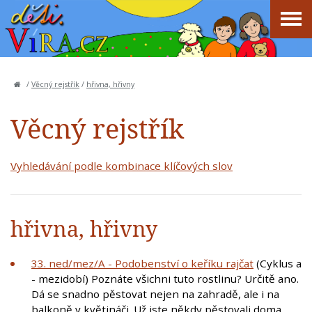
/
Věcný rejstřík
/
hřivna, hřivny
Věcný rejstřík
Vyhledávání podle kombinace klíčových slov
hřivna, hřivny
33. ned/mez/A - Podobenství o keříku rajčat
(Cyklus a
- mezidobí) Poznáte všichni tuto rostlinu? Určitě ano.
Dá se snadno pěstovat nejen na zahradě, ale i na
balkoně v květináči. Už jste někdy pěstovali doma