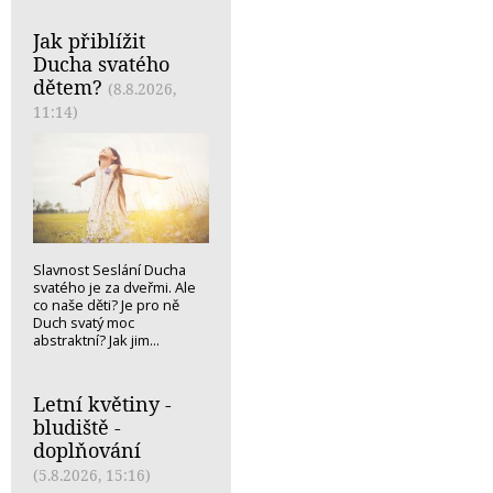
Jak přiblížit
Ducha svatého
dětem?
(8.8.2026,
11:14)
Slavnost Seslání Ducha
svatého je za dveřmi. Ale
co naše děti? Je pro ně
Duch svatý moc
abstraktní? Jak jim...
Letní květiny -
bludiště -
doplňování
(5.8.2026, 15:16)