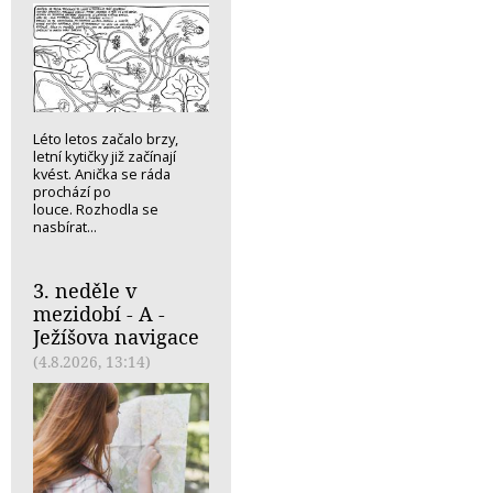
Léto letos začalo brzy,
letní kytičky již začínají
kvést. Anička se ráda
prochází po
louce. Rozhodla se
nasbírat...
3. neděle v
mezidobí - A -
Ježíšova navigace
(4.8.2026, 13:14)