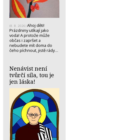
Ahoj děti!
(8. 8. 2026)
Prázdniny utíkají jako
voda! A protože může
občas i zapršet a
nebudete mít doma do
čeho píchnout, jistě rády…
Nenávist není
tvůrčí síla, tou je
jen láska!