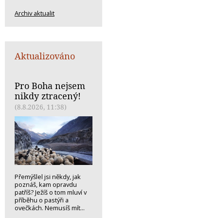
Archiv aktualit
Aktualizováno
Pro Boha nejsem
nikdy ztracený!
(8.8.2026, 11:38)
Přemýšlel jsi někdy, jak
poznáš, kam opravdu
patříš? Ježíš o tom mluví v
příběhu o pastýři a
ovečkách. Nemusíš mít...