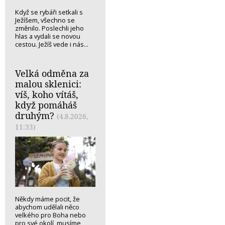
Když se rybáři setkali s
Ježíšem, všechno se
změnilo. Poslechli jeho
hlas a vydali se novou
cestou. Ježíš vede i nás...
Velká odměna za
malou sklenici:
víš, koho vítáš,
když pomáháš
druhým?
(4.8.2026,
11:33)
Někdy máme pocit, že
abychom udělali něco
velkého pro Boha nebo
pro své okolí, musíme