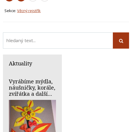
Sekce:
Věcný rejstřík
Aktuality
Vyrábíme mýdla,
náušničky, korále,
zvířátka a další...