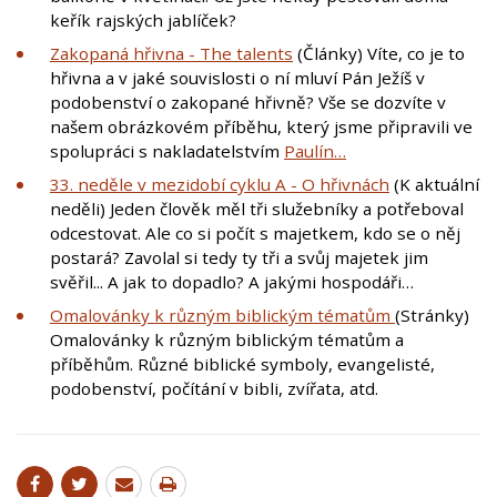
keřík rajských jablíček?
Zakopaná hřivna - The talents
(Články) Víte, co je to
hřivna a v jaké souvislosti o ní mluví Pán Ježíš v
podobenství o zakopané hřivně? Vše se dozvíte v
našem obrázkovém příběhu, který jsme připravili ve
spolupráci s nakladatelstvím
Paulín…
33. neděle v mezidobí cyklu A - O hřivnách
(K aktuální
neděli) Jeden člověk měl tři služebníky a potřeboval
odcestovat. Ale co si počít s majetkem, kdo se o něj
postará? Zavolal si tedy ty tři a svůj majetek jim
svěřil... A jak to dopadlo? A jakými hospodáři…
Omalovánky k různým biblickým tématům
(Stránky)
Omalovánky k různým biblickým tématům a
příběhům. Různé biblické symboly, evangelisté,
podobenství, počítání v bibli, zvířata, atd.