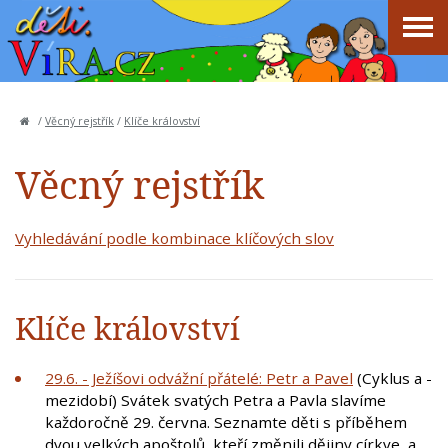
/
Věcný rejstřík
/
Klíče království
Věcný rejstřík
Vyhledávání podle kombinace klíčových slov
Klíče království
29.6. - Ježíšovi odvážní přátelé: Petr a Pavel
(Cyklus a -
mezidobí) Svátek svatých Petra a Pavla slavíme
každoročně 29. června. Seznamte děti s příběhem
dvou velkých apoštolů, kteří změnili dějiny církve, a