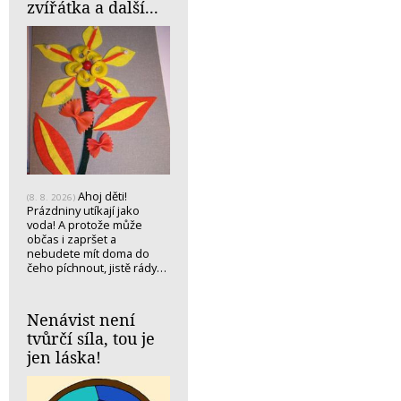
zvířátka a další...
Ahoj děti!
(8. 8. 2026)
Prázdniny utíkají jako
voda! A protože může
občas i zapršet a
nebudete mít doma do
čeho píchnout, jistě rády…
Nenávist není
tvůrčí síla, tou je
jen láska!