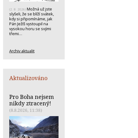
Možná už jste
(2. 8. 2026)
slyšeli, že se blíží svátek,
kdy si připomínáme, jak
Pán Ježíš vystoupil na
vysokou horu se svými
třemi…
Archiv aktualit
Aktualizováno
Pro Boha nejsem
nikdy ztracený!
(8.8.2026, 11:38)