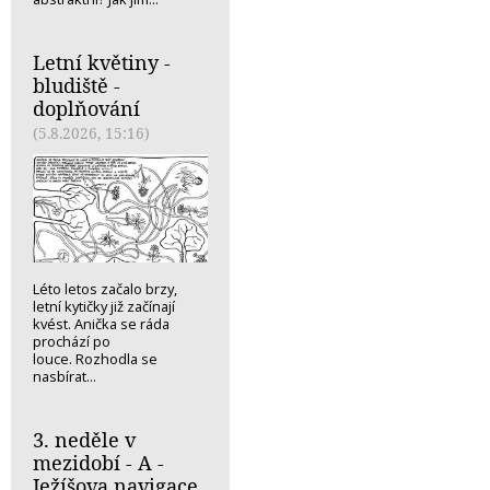
Letní květiny -
bludiště -
doplňování
(5.8.2026, 15:16)
Léto letos začalo brzy,
letní kytičky již začínají
kvést. Anička se ráda
prochází po
louce. Rozhodla se
nasbírat...
3. neděle v
mezidobí - A -
Ježíšova navigace