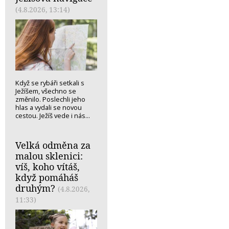
(4.8.2026, 13:14)
Když se rybáři setkali s
Ježíšem, všechno se
změnilo. Poslechli jeho
hlas a vydali se novou
cestou. Ježíš vede i nás...
Velká odměna za
malou sklenici:
víš, koho vítáš,
když pomáháš
druhým?
(4.8.2026,
11:33)