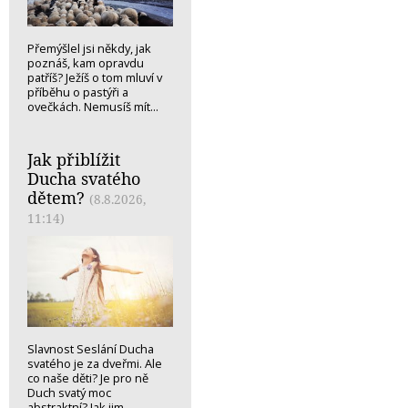
Přemýšlel jsi někdy, jak
poznáš, kam opravdu
patříš? Ježíš o tom mluví v
příběhu o pastýři a
ovečkách. Nemusíš mít...
Jak přiblížit
Ducha svatého
dětem?
(8.8.2026,
11:14)
Slavnost Seslání Ducha
svatého je za dveřmi. Ale
co naše děti? Je pro ně
Duch svatý moc
abstraktní? Jak jim...