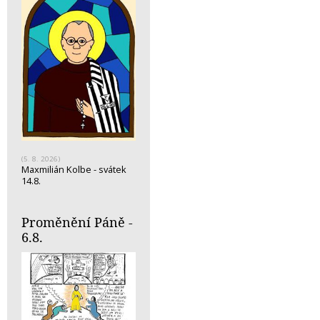
(5. 8. 2026)
Maxmilián Kolbe - svátek
14.8.
Proměnění Páně -
6.8.