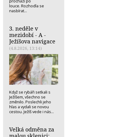
prochází po
louce. Rozhodla se
nasbírat...
3. neděle v
mezidobí - A -
Ježíšova navigace
(4.8.2026, 13:14)
Když se rybáři setkali s
Ježíšem, všechno se
změnilo. Poslechli jeho
hlas a vydali se novou
cestou. Ježíš vede i nás...
Velká odměna za
malou sklenici: