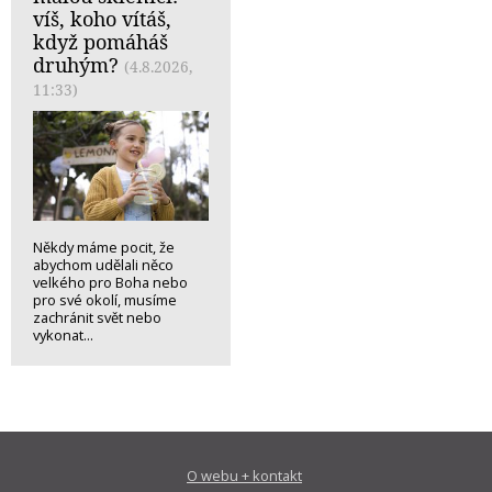
víš, koho vítáš,
když pomáháš
druhým?
(4.8.2026,
11:33)
Někdy máme pocit, že
abychom udělali něco
velkého pro Boha nebo
pro své okolí, musíme
zachránit svět nebo
vykonat...
O webu + kontakt