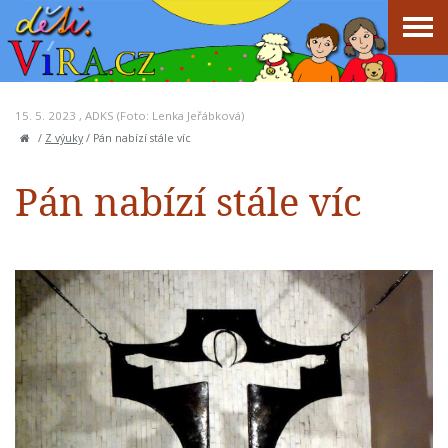
15. 5. 2023 ,
ADKS
(Foto: Lenka Jeřábková)
/
Z výuky
/
Pán nabízí stále víc
Pán nabízí stále víc