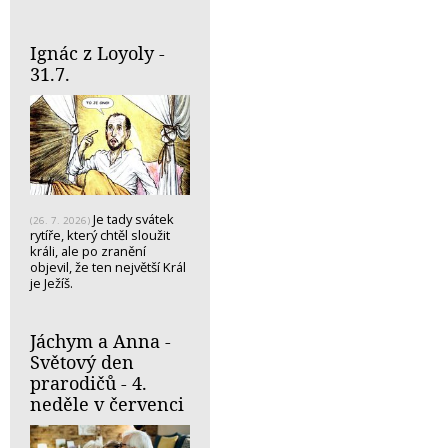
Ignác z Loyoly -
31.7.
Je tady svátek
(26. 7. 2026)
rytíře, který chtěl sloužit
králi, ale po zranění
objevil, že ten největší Král
je Ježíš.
Jáchym a Anna -
Světový den
prarodičů - 4.
neděle v červenci