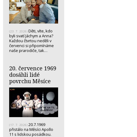
Děti, víte, kdo
(23. 7. 2026)
byli svatí Jáchym a Anna?
Každou čtvrtou neděli v
červenci si připomínáme
naše prarodiče, tak…
20. července 1969
dosáhli lidé
povrchu Měsíce
20.7.1969
(17. 7. 2026)
přistálo na Měsíci Apollo
11 s lidskou posádkou.