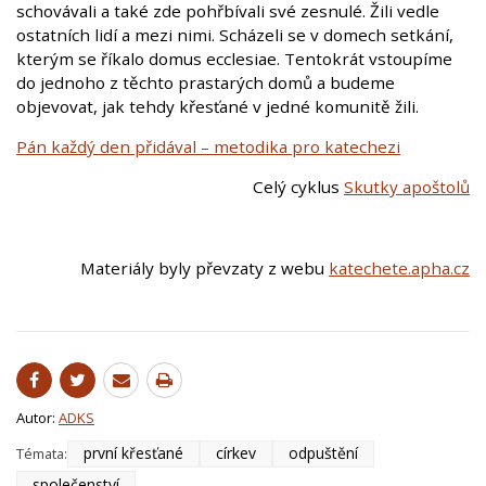
schovávali a také zde pohřbívali své zesnulé. Žili vedle
ostatních lidí a mezi nimi. Scházeli se v domech setkání,
kterým se říkalo domus ecclesiae. Tentokrát vstoupíme
do jednoho z těchto prastarých domů a budeme
objevovat, jak tehdy křesťané v jedné komunitě žili.
Pán každý den přidával – metodika pro katechezi
Celý cyklus
Skutky apoštolů
Materiály byly převzaty z webu
katechete.apha.cz
Autor:
ADKS
první křesťané
církev
odpuštění
Témata:
společenství