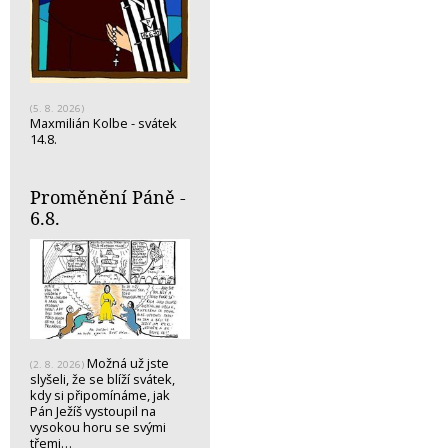
(5. 8. 2026)
Maxmilián Kolbe - svátek
14.8.
Proměnění Páně -
6.8.
Možná už jste
(2. 8. 2026)
slyšeli, že se blíží svátek,
kdy si připomínáme, jak
Pán Ježíš vystoupil na
vysokou horu se svými
třemi…