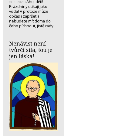
Ahoj děti!
(8. 8. 2026)
Prázdniny utíkají jako
voda! A protože může
občas i zapršet a
nebudete mít doma do
čeho píchnout, jistě rády…
Nenávist není
tvůrčí síla, tou je
jen láska!