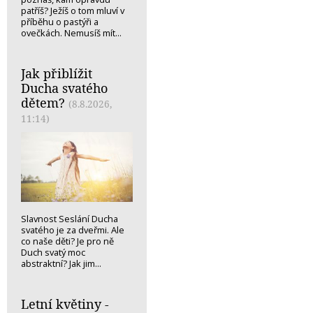
patříš? Ježíš o tom mluví v
příběhu o pastýři a
ovečkách. Nemusíš mít...
Jak přiblížit
Ducha svatého
dětem?
(8.8.2026,
11:14)
Slavnost Seslání Ducha
svatého je za dveřmi. Ale
co naše děti? Je pro ně
Duch svatý moc
abstraktní? Jak jim...
Letní květiny -