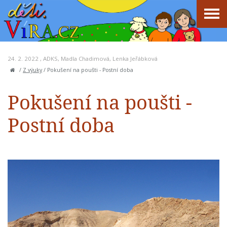
24. 2. 2022 ,
ADKS
,
Madla Chadimová
,
Lenka Jeřábková
/
Z výuky
/
Pokušení na poušti - Postní doba
Pokušení na poušti -
Postní doba