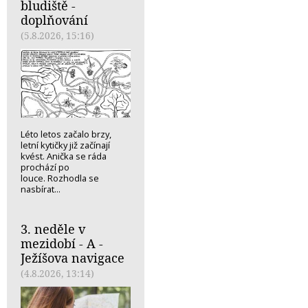
bludiště -
doplňování
(5.8.2026, 15:16)
Léto letos začalo brzy,
letní kytičky již začínají
kvést. Anička se ráda
prochází po
louce. Rozhodla se
nasbírat...
3. neděle v
mezidobí - A -
Ježíšova navigace
(4.8.2026, 13:14)