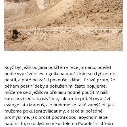
Když byl Ježíš od Jana pokřtěn v řece Jordánu, odešel
podle vyprávění evangelia na poušť, kde se čtyřicet dní
postil, a poté ho začal pokoušet ďábel. Právě proto, že
během postní doby s pokušeními často bojujeme,
můžeme se z Ježíšova příkladu hodně poučit. V naší
katechezi jednak uslyšíme, jak tento příběh vypráví
evangelista Matouš, ale budeme se také zamýšlet, jak
můžeme pokušení zvládat my, a také si pořádně
promyslíme, jak prožít postní dobu, abychom lépe
naplnili to, co uslyšíme v kostele na Popeleční středu: