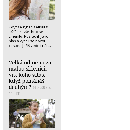
Když se rybáři setkali s
Ježíšem, všechno se
změnilo. Poslechli jeho
hlas a vydali se novou
cestou. Ježíš vede i nás...
Velká odměna za
malou sklenici:
víš, koho vítáš,
když pomáháš
druhým?
(4.8.2026,
11:33)