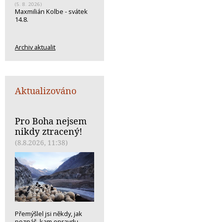
(5. 8. 2026)
Maxmilián Kolbe - svátek
14.8.
Archiv aktualit
Aktualizováno
Pro Boha nejsem
nikdy ztracený!
(8.8.2026, 11:38)
Přemýšlel jsi někdy, jak
poznáš, kam opravdu