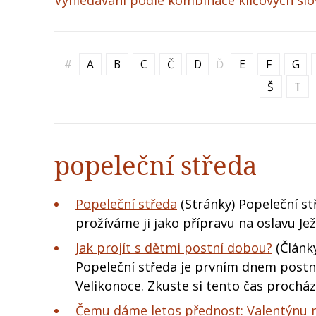
Vyhledávání podle kombinace klíčových slo
#
A
B
C
Č
D
Ď
E
F
G
Š
T
popeleční středa
Popeleční středa
(Stránky) Popeleční st
prožíváme ji jako přípravu na oslavu Je
Jak projít s dětmi postní dobou?
(Články
Popeleční středa je prvním dnem postní 
Velikonoce. Zkuste si tento čas prochá
Čemu dáme letos přednost: Valentýnu 