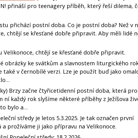
N! přináší pro teenagery příběh, který řeší dilema,
tu přichází postní doba. Co je postní doba? Než v n
, chtějí se křesťané dobře připravit. Aby měli lidé
 Velikonoce, chtějí se křesťané dobře připravit.
é obrázky ke svátkům a slavnostem liturgického ro
e také v černobílé verzi. Lze je použít buď jako oma
klo…
ky) Brzy začne čtyřicetidenní postní doba, která pro
ní každý rok slyšíme některé příběhy z Ježíšova živ
 to bylo a…
eční středy je letos 5.3.2025. Je tak označen první
ů a prožíváme ji jako přípravu na Velikonoce.
šní Popeleční středy: 18.2.2026