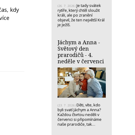
Je tady svátek
(26. 7. 2026)
čas, kdy
rytíře, který chtěl sloužit
králi, ale po zranění
více
objevil, že ten největší Král
je Ježíš.
Jáchym a Anna -
Světový den
prarodičů - 4.
neděle v červenci
Děti, víte, kdo
(23. 7. 2026)
byli svatí Jáchym a Anna?
Každou čtvrtou neděli v
červenci si připomínáme
naše prarodiče, tak…