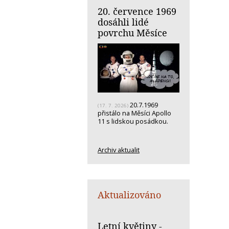
20. července 1969
dosáhli lidé
povrchu Měsíce
20.7.1969
(17. 7. 2026)
přistálo na Měsíci Apollo
11 s lidskou posádkou.
Archiv aktualit
Aktualizováno
Letní květiny -