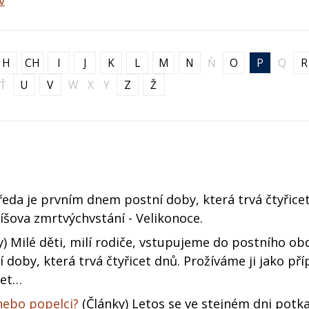
v
H
CH
I
J
K
L
M
N
Ň
O
P
Q
R
Ť
U
V
W
X
Y
Z
Ž
ředa je prvním dnem postní doby, která trvá čtyřice
žíšova zmrtvýchvstání - Velikonoce.
) Milé děti, milí rodiče, vstupujeme do postního ob
doby, která trvá čtyřicet dnů. Prožíváme ji jako pří
zet…
nebo popelci?
(Články) Letos se ve stejném dni potka