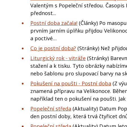
Valentým s Popeleční středou. Časopis I
přednost...
Postní doba začala!
(Články) Po masopus
prvním jarním úplňku přijdou Velikonoce
a poctivé…
Co je postní doba?
(Stránky) Než přijdou
Liturgický rok - vitráže
(Stránky) Barevn
stažení a k tisku. Tyto obrázky nabízím
nebo šablonu pro slupovací barvy na s
Pokušení na poušti - Postní doba
(Z výu
znamená přípravu na Velikonoce. Během 
například ten o pokušení na poušti. Jak
Popeleční středa
(Aktuality) Datum Popel
den postní doby, která trvá čtyřicet dn
Popeleční středa
(Aktuality) Datum leto