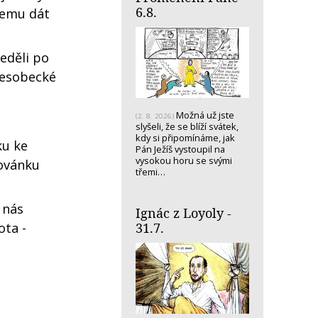
6.8.
 čemu dát
eděli po
 nesobecké
Možná už jste
(2. 8. 2026)
slyšeli, že se blíží svátek,
kdy si připomínáme, jak
ku ke
Pán Ježíš vystoupil na
vysokou horu se svými
lovánku
třemi…
 nás
Ignác z Loyoly -
ota -
31.7.