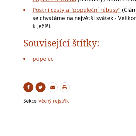
Postní cesty a "popeleční rébusy"
(Člán
se chystáme na největší svátek - Veliko
k Ježíši.
Související štítky:
popelec
Sekce:
Věcný rejstřík