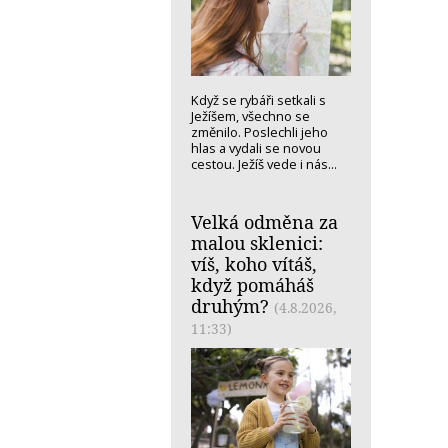
Když se rybáři setkali s
Ježíšem, všechno se
změnilo. Poslechli jeho
hlas a vydali se novou
cestou. Ježíš vede i nás...
Velká odměna za
malou sklenici:
víš, koho vítáš,
když pomáháš
druhým?
(4.8.2026,
11:33)