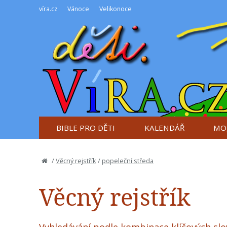
víra.cz
Vánoce
Velikonoce
BIBLE PRO DĚTI
KALENDÁŘ
MOJ
/
Věcný rejstřík
/
popeleční středa
Věcný rejstřík