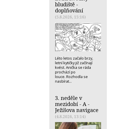
bludiště -
doplňování
(5.8.2026, 15:16)
Léto letos začalo brzy,
letní kytičky již začínají
kvést. Anička se ráda
prochází po
louce. Rozhodla se
nasbírat...
3. neděle v
mezidobí - A -
Ježíšova navigace
(4.8.2026, 13:14)