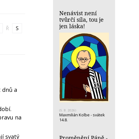
Nenávist není
tvůrčí síla, tou je
jen láska!
Ř
S
t dnů a
dobí.
(5. 8. 2026)
Maxmilián Kolbe - svátek
pravu na
14.8.
jí svatý
Proměnění Páně -