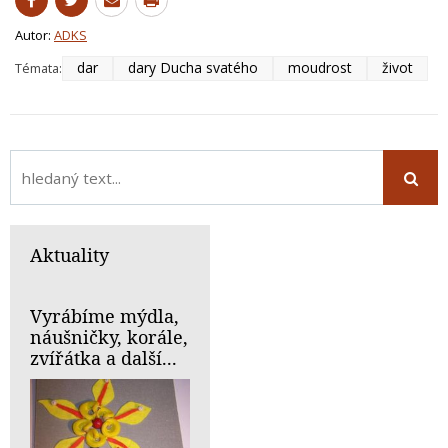
Autor:
ADKS
dar
dary Ducha svatého
moudrost
život
Témata:
Aktuality
Vyrábíme mýdla,
náušničky, korále,
zvířátka a další...