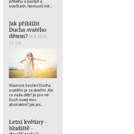
příběhu o pastýři a
ovečkách. Nemusíš mít...
Jak přiblížit
Ducha svatého
dětem?
(8.8.2026,
11:14)
Slavnost Seslání Ducha
svatého je za dveřmi. Ale
co naše děti? Je pro ně
Duch svatý moc
abstraktní? Jak jim...
Letní květiny -
bludiště -