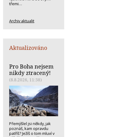
třemi…
Archiv aktualit
Aktualizováno
Pro Boha nejsem
nikdy ztracený!
(8.8.2026, 11:38)
Přemýšlel jsi někdy, jak
poznáš, kam opravdu
patříš? Ježíš o tom mluví v