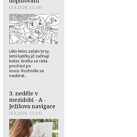
doplňování
(5.8.2026, 15:16)
Léto letos začalo brzy,
letní kytičky již začínají
kvést. Anička se ráda
prochází po
louce. Rozhodla se
nasbírat...
3. neděle v
mezidobí - A -
Ježíšova navigace
(4.8.2026, 13:14)