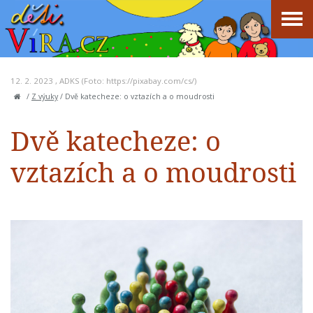
12. 2. 2023 ,
ADKS
(Foto: https://pixabay.com/cs/)
/
Z výuky
/
Dvě katecheze: o vztazích a o moudrosti
Dvě katecheze: o
vztazích a o moudrosti