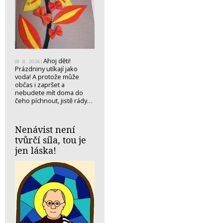
Ahoj děti!
(8. 8. 2026)
Prázdniny utíkají jako
voda! A protože může
občas i zapršet a
nebudete mít doma do
čeho píchnout, jistě rády…
Nenávist není
tvůrčí síla, tou je
jen láska!