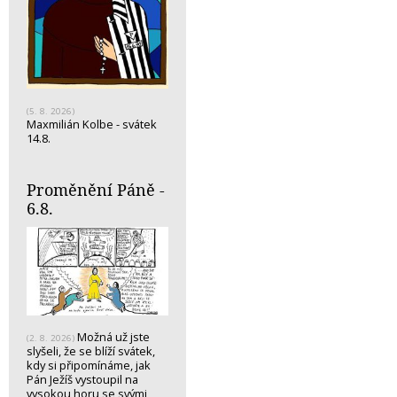
(5. 8. 2026)
Maxmilián Kolbe - svátek
14.8.
Proměnění Páně -
6.8.
Možná už jste
(2. 8. 2026)
slyšeli, že se blíží svátek,
kdy si připomínáme, jak
Pán Ježíš vystoupil na
vysokou horu se svými