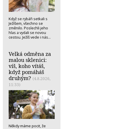
Když se rybáři setkali s
Ježíšem, všechno se
změnilo. Poslechli jeho
hlas a vydali se novou
cestou. Ježíš vede i nás...
Velká odměna za
malou sklenici:
víš, koho vítáš,
když pomáháš
druhým?
(4.8.2026,
11:33)
Někdy máme pocit, že