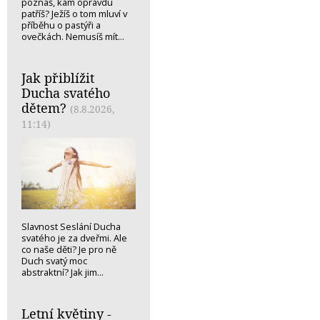
poznáš, kam opravdu
patříš? Ježíš o tom mluví v
příběhu o pastýři a
ovečkách. Nemusíš mít...
Jak přiblížit
Ducha svatého
dětem?
(8.8.2026,
11:14)
Slavnost Seslání Ducha
svatého je za dveřmi. Ale
co naše děti? Je pro ně
Duch svatý moc
abstraktní? Jak jim...
Letní květiny -