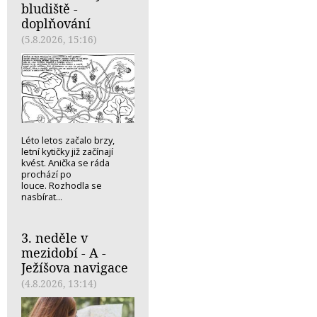
bludiště -
doplňování
(5.8.2026, 15:16)
Léto letos začalo brzy,
letní kytičky již začínají
kvést. Anička se ráda
prochází po
louce. Rozhodla se
nasbírat...
3. neděle v
mezidobí - A -
Ježíšova navigace
(4.8.2026, 13:14)