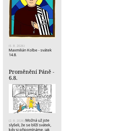
(5. 8. 2026)
Maxmilián Kolbe - svátek
14.8.
Proměnění Páně -
6.8.
Možná už jste
(2. 8. 2026)
slyšeli, že se blíží svátek,
kdy si připomínáme, jak