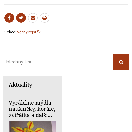
Sekce:
Věcný rejstřík
Aktuality
Vyrábíme mýdla,
náušničky, korále,
zvířátka a další...