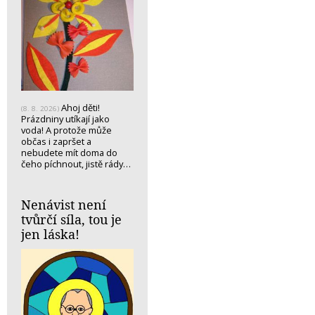
Ahoj děti!
(8. 8. 2026)
Prázdniny utíkají jako
voda! A protože může
občas i zapršet a
nebudete mít doma do
čeho píchnout, jistě rády…
Nenávist není
tvůrčí síla, tou je
jen láska!