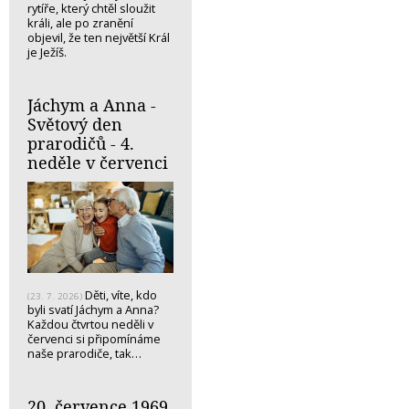
rytíře, který chtěl sloužit
králi, ale po zranění
objevil, že ten největší Král
je Ježíš.
Jáchym a Anna -
Světový den
prarodičů - 4.
neděle v červenci
Děti, víte, kdo
(23. 7. 2026)
byli svatí Jáchym a Anna?
Každou čtvrtou neděli v
červenci si připomínáme
naše prarodiče, tak…
20. července 1969