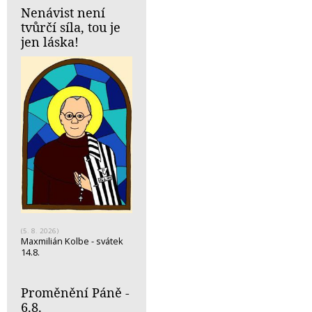
Nenávist není
tvůrčí síla, tou je
jen láska!
(5. 8. 2026)
Maxmilián Kolbe - svátek
14.8.
Proměnění Páně -
6.8.