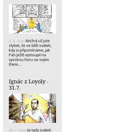
Možná už jste
(2. 8. 2026)
slyšeli, že se blíží svátek,
kdy si připomínáme, jak
Pán Ježíš vystoupil na
vysokou horu se svými
třemi…
Ignác z Loyoly -
31.7.
Je tady svátek
(26. 7. 2026)