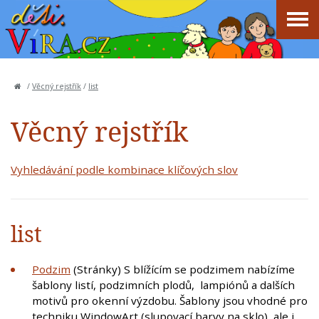
/
Věcný rejstřík
/
list
Věcný rejstřík
Vyhledávání podle kombinace klíčových slov
list
Podzim
(Stránky) S blížícím se podzimem nabízíme
šablony listí, podzimních plodů, lampiónů a dalších
motivů pro okenní výzdobu. Šablony jsou vhodné pro
techniku WindowArt (slupovací barvy na sklo), ale i…