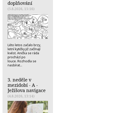
doplňování
(5.8.2026, 15:16)
Léto letos začalo brzy,
letní kytičky již začínají
kvést. Anička se ráda
prochází po
louce. Rozhodla se
nasbírat...
3. neděle v
mezidobí - A -
Ježíšova navigace
(4.8.2026, 13:14)