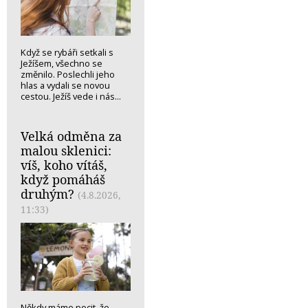
Když se rybáři setkali s
Ježíšem, všechno se
změnilo. Poslechli jeho
hlas a vydali se novou
cestou. Ježíš vede i nás...
Velká odměna za
malou sklenici:
víš, koho vítáš,
když pomáháš
druhým?
(4.8.2026,
11:33)
Někdy máme pocit, že