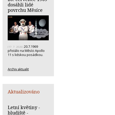
dosáhli lidé
povrchu Měsíce
20.7.1969
(17. 7. 2026)
přistálo na Měsíci Apollo
11 s lidskou posádkou.
Archiv aktualit
Aktualizováno
Letní květiny -
bludiště -