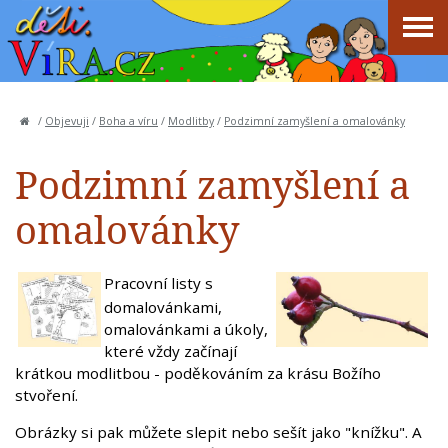
/
Objevuji
/
Boha a víru
/
Modlitby
/
Podzimní zamyšlení a omalovánky
Podzimní zamyšlení a
omalovánky
Pracovní listy s
domalovánkami,
omalovánkami a úkoly,
které vždy začínají
krátkou modlitbou - poděkováním za krásu Božího
stvoření.
Obrázky si pak můžete slepit nebo sešít jako "knížku". A