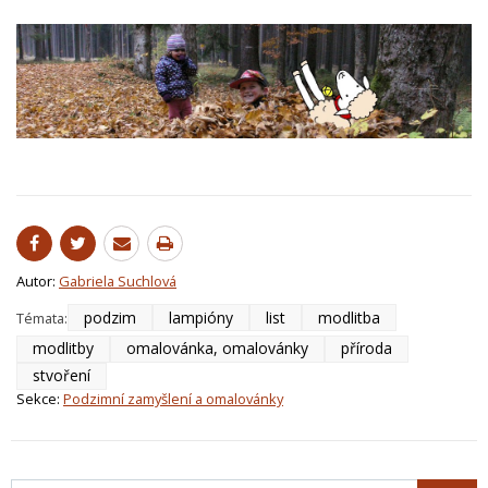
Autor:
Gabriela Suchlová
podzim
lampióny
list
modlitba
Témata:
modlitby
omalovánka, omalovánky
příroda
stvoření
Sekce:
Podzimní zamyšlení a omalovánky