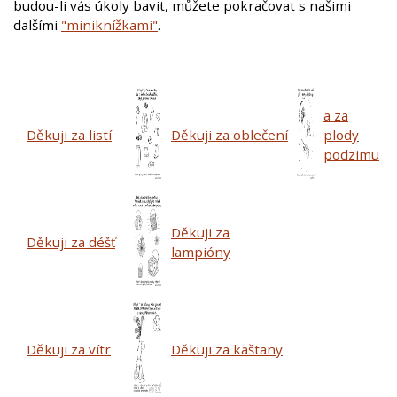
budou-li vás úkoly bavit, můžete pokračovat s našimi
dalšími
"miniknížkami"
.
a za
Děkuji za listí
Děkuji za oblečení
plody
podzimu
Děkuji za
Děkuji za déšť
lampióny
Děkuji za vítr
Děkuji za kaštany