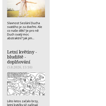
Slavnost Seslání Ducha
svatého je za dveřmi. Ale
co naše děti? Je pro ně
Duch svatý moc
abstraktní? Jak jim...
Letní květiny -
bludiště -
doplňování
(5.8.2026, 15:16)
Léto letos začalo brzy,
letní kytičky již začínají