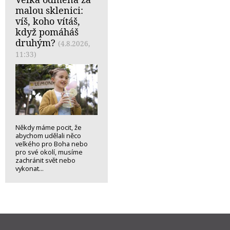
malou sklenici:
víš, koho vítáš,
když pomáháš
druhým?
(4.8.2026,
11:33)
Někdy máme pocit, že
abychom udělali něco
velkého pro Boha nebo
pro své okolí, musíme
zachránit svět nebo
vykonat...