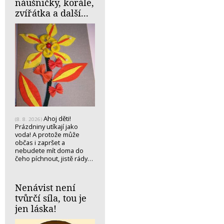
náušničky, korále,
zvířátka a další...
Ahoj děti!
(8. 8. 2026)
Prázdniny utíkají jako
voda! A protože může
občas i zapršet a
nebudete mít doma do
čeho píchnout, jistě rády…
Nenávist není
tvůrčí síla, tou je
jen láska!