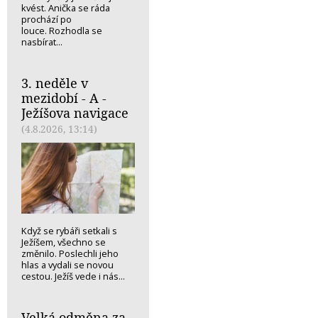
kvést. Anička se ráda
prochází po
louce. Rozhodla se
nasbírat...
3. neděle v
mezidobí - A -
Ježíšova navigace
(4.8.2026, 13:14)
Když se rybáři setkali s
Ježíšem, všechno se
změnilo. Poslechli jeho
hlas a vydali se novou
cestou. Ježíš vede i nás...
Velká odměna za