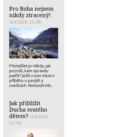
Pro Boha nejsem
nikdy ztracený!
(8.8.2026, 11:38)
Přemýšlel jsi někdy, jak
poznáš, kam opravdu
patříš? Ježíš o tom mluví v
příběhu o pastýři a
ovečkách. Nemusíš mít...
Jak přiblížit
Ducha svatého
dětem?
(8.8.2026,
11:14)