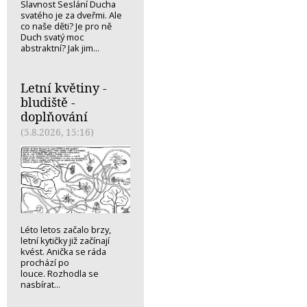
Slavnost Seslání Ducha
svatého je za dveřmi. Ale
co naše děti? Je pro ně
Duch svatý moc
abstraktní? Jak jim...
Letní květiny -
bludiště -
doplňování
(5.8.2026, 15:16)
Léto letos začalo brzy,
letní kytičky již začínají
kvést. Anička se ráda
prochází po
louce. Rozhodla se
nasbírat...