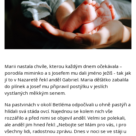
Marii nastala chvíle, kterou každým dnem očekávala –
porodila miminko a s Josefem mu dali jméno Ježíš - tak jak
jí to v Nazaretě řekl anděl Gabriel. Maria děťátko zabalila
do plínek a Josef mu připravil postýlku v jeslích
vystlaných měkkým senem.
Na pastvinách v okolí Betléma odpočívali u ohně pastýři a
hlídali svá stáda ovcí. Najednou se kolem nich vše
rozzářilo a před nimi se objevil anděl. Velmi se polekali,
ale anděl jim hned řekl: „Nebojte se! Mám pro vás, i pro
všechny lidi, radostnou zprávu. Dnes v noci se ve stáji u