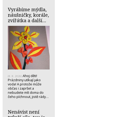
Vyrábíme mýdla,
náušničky, korále,
zvířátka a další...
Ahoj děti!
(8. 8. 2026)
Prázdniny utíkají jako
voda! A protože může
občas i zapršet a
nebudete mít doma do
čeho píchnout, jistě rády…
Nenávist není