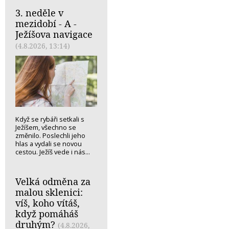
3. neděle v
mezidobí - A -
Ježíšova navigace
(4.8.2026, 13:14)
Když se rybáři setkali s
Ježíšem, všechno se
změnilo. Poslechli jeho
hlas a vydali se novou
cestou. Ježíš vede i nás...
Velká odměna za
malou sklenici:
víš, koho vítáš,
když pomáháš
druhým?
(4.8.2026,