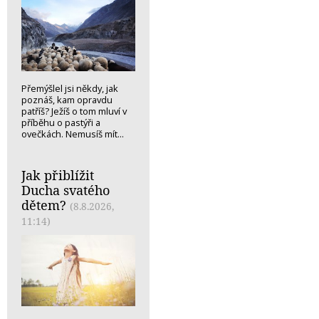
Přemýšlel jsi někdy, jak
poznáš, kam opravdu
patříš? Ježíš o tom mluví v
příběhu o pastýři a
ovečkách. Nemusíš mít...
Jak přiblížit
Ducha svatého
dětem?
(8.8.2026,
11:14)