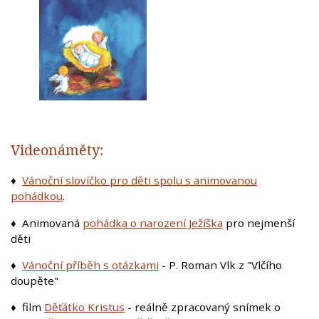
Videonáměty:
♦
Vánoční slovíčko pro děti spolu s animovanou
pohádkou
.
♦
Animovaná
pohádka o narození Ježíška
pro nejmenší
děti
♦
Vánoční příběh s otázkami
- P. Roman Vlk z "Vlčího
doupěte"
♦ film
Děťátko Kristus
- reálně zpracovaný snímek o