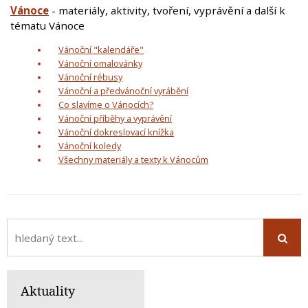
Vánoce
- materiály, aktivity, tvoření, vyprávění a další k
tématu Vánoce
Vánoční "kalendáře"
Vánoční omalovánky
Vánoční rébusy
Vánoční a předvánoční vyrábění
Co slavíme o Vánocích?
Vánoční příběhy a vyprávění
Vánoční dokreslovací knížka
Vánoční koledy
Všechny materiály a texty k Vánocům
Aktuality