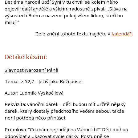
Betléma narodil Boží Syn! V tu chvíli se kolem něho
objevili další andělé a všichni radostně zpívali: „Sláva na
výsostech Bohu a na zemi pokoj všem lidem, kteří ho
milují!“
Celé znění tohoto textu najdete v
Kalendáři
.
Dětské kázání:
Slavnost Narození Páně
Téma: Iz 52,7 - Ježíš jako Boží posel
Autor: Ludmila Vyskočilová
Rekvizita: vánoční dárek - děti budou mít určitě nějaký
dárek, který dostaly předchozího večera sebou, takže
není potřeba něco přinášet
Promluva: "Co mám nejraději na Vánocích?" Děti mohou
odpovídat a ukazovat svoje dárky. Postupně se