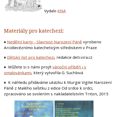
Vydalo
KNA
Materiály pro katechezi:
♦
Nedělní karty - Slavnost Narození Páně
vyrobeno
Arcidiecéznímo katecheticým střediskem v Praze
♦
Dětský list pro katechezi
, redakce deti.vira.cz
♦ Můžete si s námi projít
vánoční příběh i s
omalovánkami
, který vytvořila G. Suchlová
♦ K náhledu přidáváme ukázku k liturgie Vigilie Narození
Páně z Malého sešitku z edice Od srdce k srdci,
zpracováno se svolením s nakladatelstvím Triton, 2015