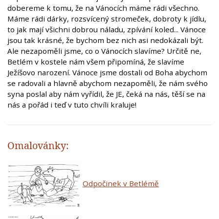
dobereme k tomu, že na Vánocích máme rádi všechno.
Máme rádi dárky, rozsvícený stromeček, dobroty k jídlu,
to jak mají všichni dobrou náladu, zpívání koled... Vánoce
jsou tak krásné, že bychom bez nich asi nedokázali být.
Ale nezapoměli jsme, co o Vánocích slavíme? Určitě ne,
Betlém v kostele nám všem připomíná, že slavíme
Ježíšovo narození. Vánoce jsme dostali od Boha abychom
se radovali a hlavně abychom nezapoměli, že nám svého
syna poslal aby nám vyřídil, že JE, čeká na nás, těší se na
nás a pořád i teď v tuto chvíli kraluje!
Omalovánky:
Odpočinek v Betlémě