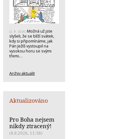
Možná už jste
(2. 8. 2026)
slyšeli, že se blíží svátek,
kdy si připomínáme, jak
Pán Ježíš vystoupil na
vysokou horu se svými
třemi…
Archiv aktualit
Aktualizováno
Pro Boha nejsem
nikdy ztracený!
(8.8.2026, 11:38)