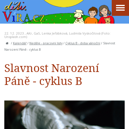
22. 12. 2023 ,
AKr
,
GaS
,
Lenka Jeřábková
,
Ludmila Vyskočilová
(Foto:
Unsplash.com)
/
Kalendář
/
Neděle - pracovní listy
/
Cyklus B - doba vánoční
/
Slavnost
Narození Páně - cyklus B
Slavnost Narození
Páně - cyklus B