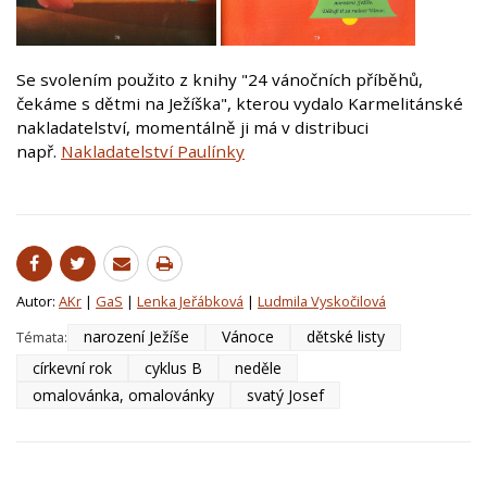
Se svolením použito z knihy "24 vánočních příběhů,
čekáme s dětmi na Ježíška", kterou vydalo Karmelitánské
nakladatelství, momentálně ji má v distribuci
např.
Nakladatelství Paulínky
Autor:
AKr
|
GaS
|
Lenka Jeřábková
|
Ludmila Vyskočilová
narození Ježíše
Vánoce
dětské listy
Témata:
církevní rok
cyklus B
neděle
omalovánka, omalovánky
svatý Josef