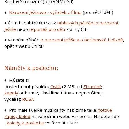
Kristově narození (pro větší děti)
♦
Narození Ježísovo - výňatek z filmu
(pro větší děti)
♦
ČT Edu nabízí ukázku z
Biblických pátrání o narození
Ježíše
nebo
reportáž pro děti
z dílny ČT
♦
Vánoční příběh
o narození Ježíše a o Betlémské hvězdě
,
opět z webu ČtEdu
Náměty k poslechu:
♦ Můžete si
poslechnout písničku
Oslík
(2 MB) od
Ztracené
kapely
(Album 2, Chválíme Pána s nejmenšími);
vydal(a):
ROSA
♦ Pro malé i velké muzikanty nabízíme také
notové
zápisy koled
na vánočním webu Vanoce.cz. Najdete zde
i
koledy k poslechu
ve formátu MP3.