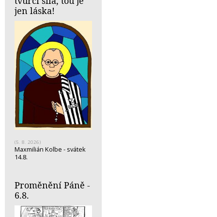
tvůrčí síla, tou je
jen láska!
(5. 8. 2026)
Maxmilián Kolbe - svátek
14.8.
Proměnění Páně -
6.8.