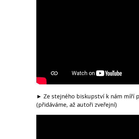
► Ze stejného biskupství k nám míří p
(přidáváme, až autoři zveřejní)