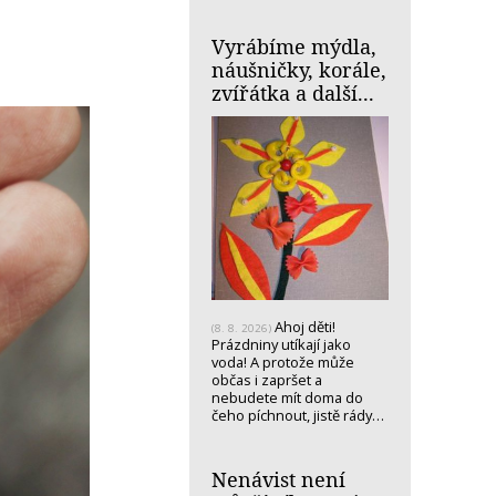
Vyrábíme mýdla,
náušničky, korále,
zvířátka a další...
Ahoj děti!
(8. 8. 2026)
Prázdniny utíkají jako
voda! A protože může
občas i zapršet a
nebudete mít doma do
čeho píchnout, jistě rády…
Nenávist není