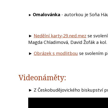
Omalovánka
- autorkou je Soňa Hä
►
►
Nedělní karty-29.ned.mez
se svolen
Magda Chladimová, David Žofák a kol.
►
Obrázek s modlitbou
se svolením p
Videonáměty:
► Z Českobudějovického biskupství pr