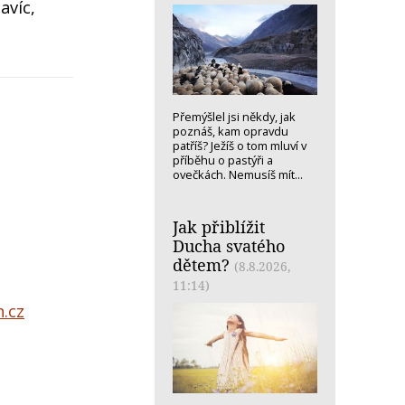
avíc,
Přemýšlel jsi někdy, jak
poznáš, kam opravdu
patříš? Ježíš o tom mluví v
příběhu o pastýři a
ovečkách. Nemusíš mít...
Jak přiblížit
Ducha svatého
dětem?
(8.8.2026,
11:14)
.cz