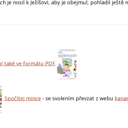
 je nosil k Ježíšovi, aby je obejmul, pohladil ještě n
ní také ve formátu PDF
.
Spočítej mince
- se svolením převzat z webu
kanan