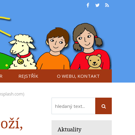
R
REJSTŘÍK
O WEBU, KONTAKT
nsplash.com)
oží,
Aktuality