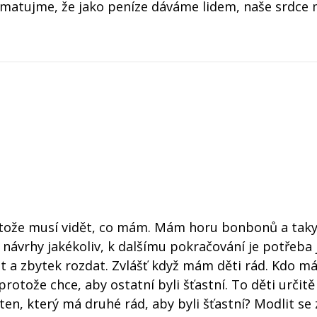
 pamatujme, že jako peníze dáváme lidem, naše srdc
otože musí vidět, co mám. Mám horu bonbonů a taky
návrhy jakékoliv, k dalšímu pokračování je potřeba j
at a zbytek rozdat. Zvlášť když mám děti rád. Kdo má
protože chce, aby ostatní byli šťastní. To děti určitě 
 ten, který má druhé rád, aby byli šťastní? Modlit se 