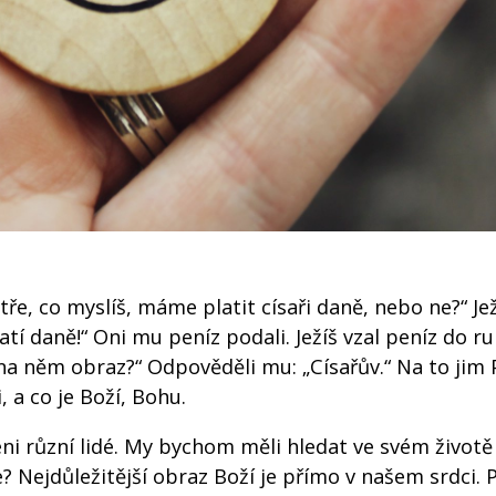
stře, co myslíš, máme platit císaři daně, nebo ne?“ Je
atí daně!“ Oni mu peníz podali. Ježíš vzal peníz do ru
to na něm obraz?“ Odpověděli mu: „Císařův.“ Na to jim 
i, a co je Boží, Bohu.
ni různí lidé. My bychom měli hledat ve svém životě
 Nejdůležitější obraz Boží je přímo v našem srdci.