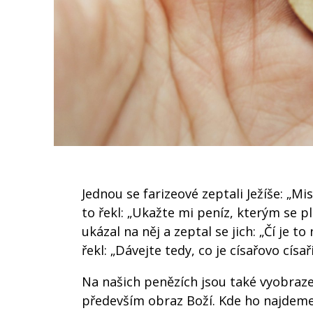
Jednou se farizeové zeptali Ježíše: „Mi
to řekl: „Ukažte mi peníz, kterým se pl
ukázal na něj a zeptal se jich: „Čí je 
řekl: „Dávejte tedy, co je císařovo císař
Na našich penězích jsou také vyobraze
především obraz Boží. Kde ho najdeme?