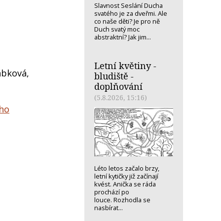
Slavnost Seslání Ducha
svatého je za dveřmi. Ale
co naše děti? Je pro ně
Duch svatý moc
abstraktní? Jak jim...
Letní květiny -
ábková,
bludiště -
doplňování
(5.8.2026, 15:16)
ého
Léto letos začalo brzy,
letní kytičky již začínají
kvést. Anička se ráda
prochází po
louce. Rozhodla se
nasbírat...