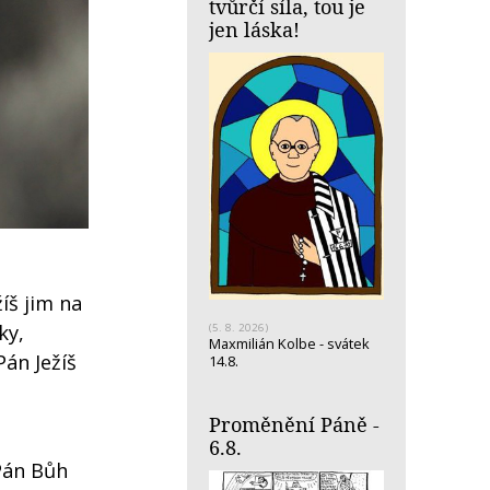
tvůrčí síla, tou je
jen láska!
žíš jim na
ky,
(5. 8. 2026)
Maxmilián Kolbe - svátek
Pán Ježíš
14.8.
Proměnění Páně -
6.8.
 Pán Bůh