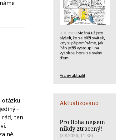
e máme
Možná už jste
(2. 8. 2026)
slyšeli, že se blíží svátek,
kdy si připomínáme, jak
Pán Ježíš vystoupil na
vysokou horu se svými
třemi…
Archiv aktualit
 otázku.
Aktualizováno
ediný -
 rád, ten
Pro Boha nejsem
ví.
nikdy ztracený!
za ně.
(8.8.2026, 11:38)