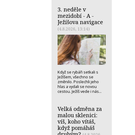
3. neděle v
mezidobí - A -
Ježíšova navigace
(4.8.2026, 13:14)
Když se rybáři setkali s
Ježíšem, všechno se
změnilo. Poslechli jeho
hlas a vydali se novou
cestou. Ježíš vede i nás...
Velká odměna za
malou sklenici:
víš, koho vítáš,
když pomáháš
druhým?
(4.8.2026,