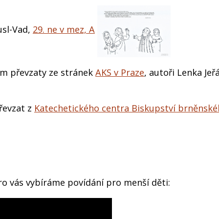
usl-Vad,
29. ne v mez, A
ím převzaty ze stránek
AKS v Praze
, autoři Lenka Jeř
řevzat z
Katechetického centra Biskupství brněnsk
o vás vybíráme povídání pro menší děti: