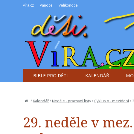
víra.cz
Vánoce
Velikonoce
BIBLE PRO DĚTI
KALENDÁŘ
MOJ
/
Kalendář
/
Neděle - pracovní listy
/
Cyklus A - mezidobí
/
2
29. neděle v mez. 