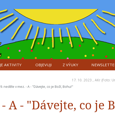
E AKTIVITY
OBJEVUJI
Z VÝUKY
NEWSLETTE
17. 10. 2023 ,
AKr
(Foto: U
9. neděle v mez. - A - "Dávejte, co je Boží, Bohu!"
- A - "Dávejte, co je B