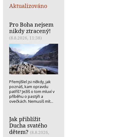
Aktualizováno
Pro Boha nejsem
nikdy ztracený!
(8.8.2026, 11:38)
Přemýšlel jsi někdy, jak
poznáš, kam opravdu
patříš? Ježíš o tom mluví v
příběhu o pastýři a
ovečkách. Nemusíš mít...
Jak přiblížit
Ducha svatého
dětem?
(8.8.2026,