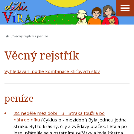
/
Věcný rejstřík
/
peníze
Věcný rejstřík
Vyhledávání podle kombinace klíčových slov
peníze
28. neděle mezidobí - B - Straka toužila po
náhrdelníku
(Cyklus b - mezidobí) Byla jednou jedna
straka. Byl to krásný, čilý a zvědavý ptáček. Létala po
lese, přátelila se s ostatními zvířátky a byla šťastná.