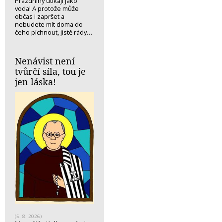
Prázdniny utíkají jako
voda! A protože může
občas i zapršet a
nebudete mít doma do
čeho píchnout, jistě rády…
Nenávist není
tvůrčí síla, tou je
jen láska!
(5. 8. 2026)