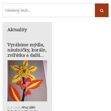
Aktuality
Vyrábíme mýdla,
náušničky, korále,
zvířátka a další...
Ahoj děti!
(8. 8. 2026)