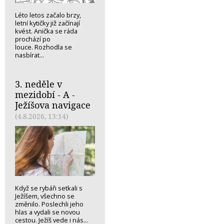
Léto letos začalo brzy,
letní kytičky již začínají
kvést. Anička se ráda
prochází po
louce. Rozhodla se
nasbírat...
3. neděle v
mezidobí - A -
Ježíšova navigace
(4.8.2026, 13:14)
Když se rybáři setkali s
Ježíšem, všechno se
změnilo. Poslechli jeho
hlas a vydali se novou
cestou. Ježíš vede i nás...