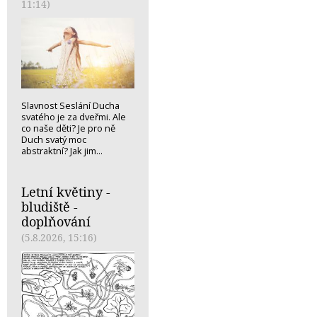
11:14)
Slavnost Seslání Ducha
svatého je za dveřmi. Ale
co naše děti? Je pro ně
Duch svatý moc
abstraktní? Jak jim...
Letní květiny -
bludiště -
doplňování
(5.8.2026, 15:16)