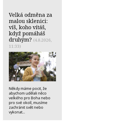
Velká odměna za
malou sklenici:
víš, koho vítáš,
když pomáháš
druhým?
(4.8.2026,
11:33)
Někdy máme pocit, že
abychom udělali něco
velkého pro Boha nebo
pro své okolí, musíme
zachránit svět nebo
vykonat...