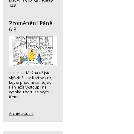
Maxmilián Kolbe - svátek
14.8.
Proměnění Páně -
6.8.
Možná už jste
(2. 8. 2026)
slyšeli, že se blíží svátek,
kdy si připomínáme, jak
Pán Ježíš vystoupil na
vysokou horu se svými
třemi…
Archiv aktualit