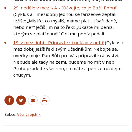
29. neděle v mez. - A - "Dávejte, co je Boží, Bohu!"
(Cyklus a - mezidobí) Jednou se farizeové zeptali
Ježíše: „Mistře, co myslíš, máme platit císaři daně,
nebo ne?“ Ježíš jim na to řekl: „Ukažte mi peníz,
kterým se platí daně!“ Oni mu peníz podali.…
19. v mezidobí - Připravte si poklad v nebi!
(Cyklus c -
mezidobí) Ježíš řekl svým učedníkům: Nebojte se,
ovečky moje. Pán Bůh pro vás připravil království.
Nebude ale tady na zemi, budeme ho mít v nebi.
Proto prodejte všechno, co máte a peníze rozdejte
chudým.
Sekce:
Věcný rejstřík