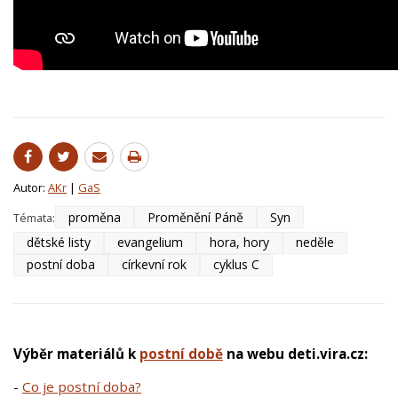
Autor:
AKr
|
GaS
proměna
Proměnění Páně
Syn
Témata:
dětské listy
evangelium
hora, hory
neděle
postní doba
církevní rok
cyklus C
Výběr materiálů k
postní době
na webu deti.vira.cz:
-
Co je postní doba?