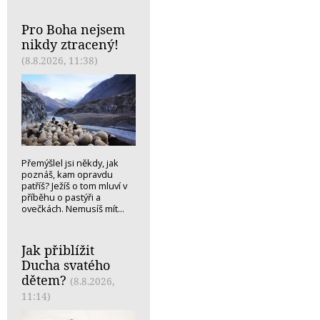
Pro Boha nejsem
nikdy ztracený!
(8.8.2026, 11:38)
Přemýšlel jsi někdy, jak
poznáš, kam opravdu
patříš? Ježíš o tom mluví v
příběhu o pastýři a
ovečkách. Nemusíš mít...
Jak přiblížit
Ducha svatého
dětem?
(8.8.2026,
11:14)