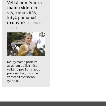
Velká odměna za
malou sklenici:
víš, koho vítáš,
když pomáháš
druhým?
(4.8.2026,
11:33)
Někdy máme pocit, že
abychom udělali něco
velkého pro Boha nebo
pro své okolí, musíme
zachránit svět nebo
vykonat...