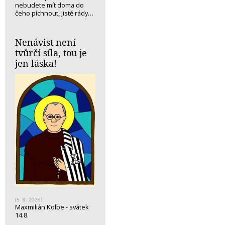
nebudete mít doma do
čeho píchnout, jistě rády…
Nenávist není
tvůrčí síla, tou je
jen láska!
(5. 8. 2026)
Maxmilián Kolbe - svátek
14.8.