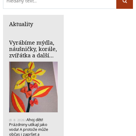
Aktuality
Vyrábíme mýdla,
náušničky, korále,
zvířátka a další...
Ahoj děti!
(8. 8. 2026)
Prázdniny utíkají jako
voda! A protože může
občas i zapršet a