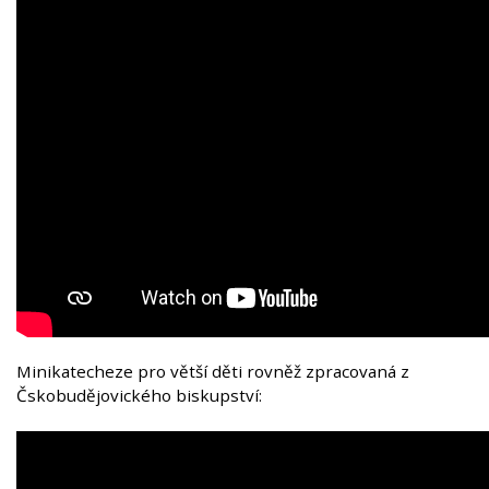
Minikatecheze pro větší děti rovněž zpracovaná z
Čskobudějovického biskupství: