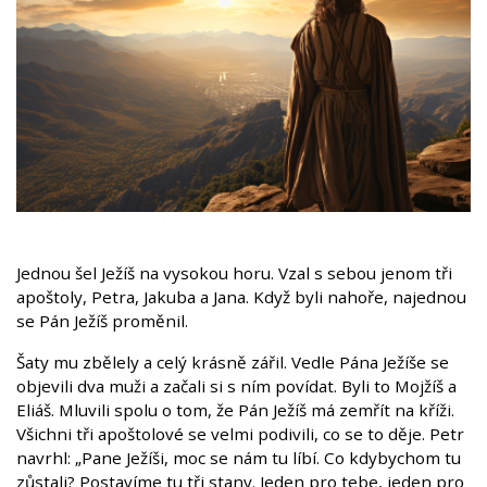
Jednou šel Ježíš na vysokou horu. Vzal s sebou jenom tři
apoštoly, Petra, Jakuba a Jana. Když byli nahoře, najednou
se Pán Ježíš proměnil.
Šaty mu zbělely a celý krásně zářil. Vedle Pána Ježíše se
objevili dva muži a začali si s ním povídat. Byli to Mojžíš a
Eliáš. Mluvili spolu o tom, že Pán Ježíš má zemřít na kříži.
Všichni tři apoštolové se velmi podivili, co se to děje. Petr
navrhl: „Pane Ježíši, moc se nám tu líbí. Co kdybychom tu
zůstali? Postavíme tu tři stany. Jeden pro tebe, jeden pro