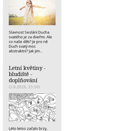
Slavnost Seslání Ducha
svatého je za dveřmi. Ale
co naše děti? Je pro ně
Duch svatý moc
abstraktní? Jak jim...
Letní květiny -
bludiště -
doplňování
(5.8.2026, 15:16)
Léto letos začalo brzy,