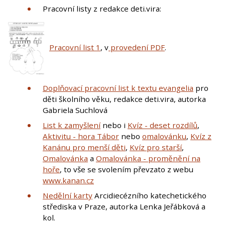
Pracovní listy z redakce deti.vira:
Pracovní list 1
, v
provedení PDF
.
Doplňovací pracovní list k textu evangelia
pro
děti školního věku, redakce deti.vira, autorka
Gabriela Suchlová
List k zamyšlení
nebo i
Kvíz - deset rozdílů
,
Aktivitu - hora Tábor
nebo
omalovánku
,
Kvíz z
Kanánu pro menší děti
,
Kvíz pro starší
,
Omalovánka
a
Omalovánka - proměnění na
hoře
, to vše se svolením převzato z webu
www.kanan.cz
Nedělní karty
Arcidiecézního katechetického
střediska v Praze, autorka Lenka Jeřábková a
kol.