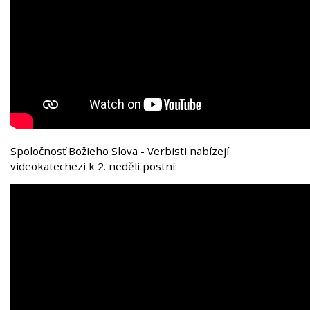
Spoločnosť Božieho Slova - Verbisti nabízejí
videokatechezi k 2. neděli postní: