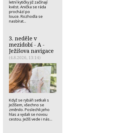
letní kytičky již začínají
kvést. Anička se ráda
prochází po
louce. Rozhodla se
nasbírat...
3. neděle v
mezidobí - A -
Ježíšova navigace
(4.8.2026, 13:14)
Když se rybáři setkali s
Ježíšem, všechno se
změnilo. Poslechli jeho
hlas a vydali se novou
cestou. Ježíš vede i nás...