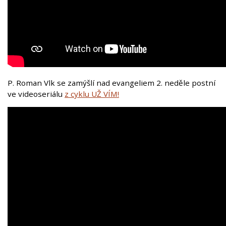
P. Roman Vlk se zamýšlí nad evangeliem 2. neděle postní
ve videoseriálu
z cyklu UŽ VÍM!