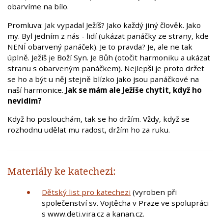
obarvíme na bílo.
Promluva: Jak vypadal Ježíš? Jako každý jiný člověk. Jako
my. Byl jedním z nás - lidí (ukázat panáčky ze strany, kde
NENÍ obarvený panáček). Je to pravda? Je, ale ne tak
úplně. Ježíš je Boží Syn. Je Bůh (otočit harmoniku a ukázat
stranu s obarveným panáčkem). Nejlepší je proto držet
se ho a být u něj stejně blízko jako jsou panáčkové na
naší harmonice.
Jak se mám ale Ježíše chytit, když ho
nevidím?
Když ho poslouchám, tak se ho držím. Vždy, když se
rozhodnu udělat mu radost, držím ho za ruku.
Materiály ke katechezi:
Dětský list pro katechezi
(vyroben při
společenství sv. Vojtěcha v Praze ve spolupráci
s www.deti.vira.cz a kanan.cz.