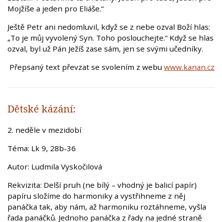
Mojžíše a jeden pro Eliáše.“
Ještě Petr ani nedomluvil, když se z nebe ozval Boží hlas:
„To je můj vyvolený Syn. Toho poslouchejte.“ Když se hlas
ozval, byl už Pán Ježíš zase sám, jen se svými učedníky.
Přepsaný text převzat se svolením z webu
www.kanan.cz
Dětské kázání:
2. neděle v mezidobí
Téma: Lk 9, 28b-36
Autor: Ludmila Vyskočilová
Rekvizita: Delší pruh (ne bílý – vhodný je balicí papír)
papíru složíme do harmoniky a vystřihneme z něj
panáčka tak, aby nám, až harmoniku roztáhneme, vyšla
řada panáčků. Jednoho panáčka z řady na jedné straně