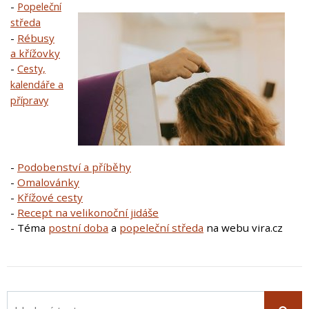
-
Popeleční
středa
-
Rébusy
a křížovky
-
Cesty,
kalendáře a
přípravy
-
Podobenství a příběhy
-
Omalovánky
-
Křížové cesty
-
Recept na velikonoční jidáše
- Téma
postní doba
a
popeleční středa
na webu vira.cz