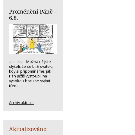
Proměnění Páně -
6.8.
Možná už jste
(2. 8. 2026)
slyšeli, že se blíží svátek,
kdy si připomínáme, jak
Pán Ježíš vystoupil na
vysokou horu se svými
třemi…
Archiv aktualit
Aktualizováno