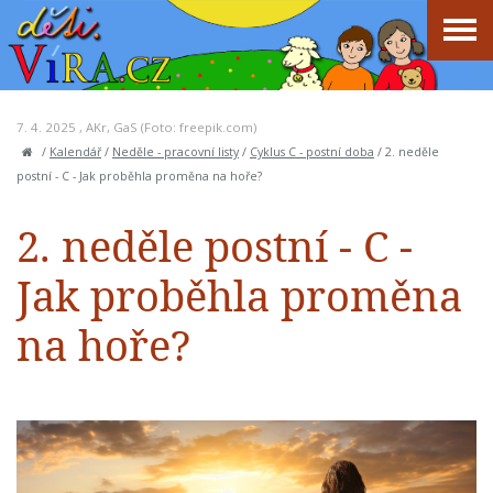
7. 4. 2025 ,
AKr
,
GaS
(Foto: freepik.com)
/
Kalendář
/
Neděle - pracovní listy
/
Cyklus C - postní doba
/
2. neděle
postní - C - Jak proběhla proměna na hoře?
2. neděle postní - C -
Jak proběhla proměna
na hoře?