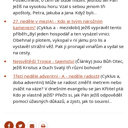
Ježíš na vysokou horu. Vzal s sebou jenom tři
apoštoly, Petra, Jakuba a Jana. Když byli…
27. neděle v mez(A) - Kdo je tvým nárožním
kamenem?
(Cyklus a - mezidobí) Ježíš vyprávěl tento
příběh:„Byl jeden hospodář a ten vysázel vinici.
Obehnal ji plotem, vykopal v ní jámu pro lis a
vystavěl strážní věž. Pak ji pronajal vinařům a vydal se
na cesty.
Nejsvětější Trojice - tajemství
(Články) Jsou Bůh Otec,
Ježíš Kristus a Duch Svatý tři různí bohové?
Třetí neděle adventní - A - neděle radosti!
(Cyklus a,
doba adventní) Může se radost změřit metrem nebo
zvážit na váze? V dnešním evangeliu se Jan Křtitel ptá:
Kdo je vlastně Ježíš? Přečti si, jak Pán Ježíš odpověděl
pomocí úžasných důkazů, a zjisti, jak to souvisí…