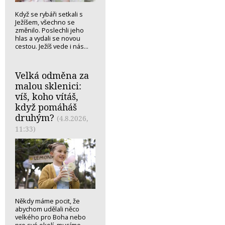
Když se rybáři setkali s
Ježíšem, všechno se
změnilo. Poslechli jeho
hlas a vydali se novou
cestou. Ježíš vede i nás...
Velká odměna za
malou sklenici:
víš, koho vítáš,
když pomáháš
druhým?
(4.8.2026,
11:33)
Někdy máme pocit, že
abychom udělali něco
velkého pro Boha nebo