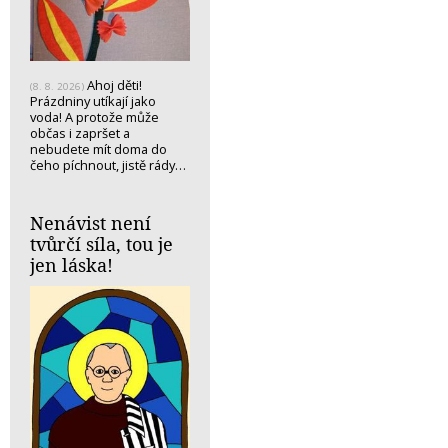
Ahoj děti!
(8. 8. 2026)
Prázdniny utíkají jako
voda! A protože může
občas i zapršet a
nebudete mít doma do
čeho píchnout, jistě rády…
Nenávist není
tvůrčí síla, tou je
jen láska!