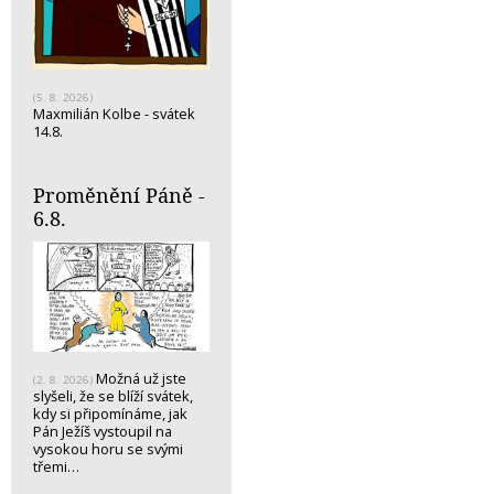
(5. 8. 2026)
Maxmilián Kolbe - svátek
14.8.
Proměnění Páně -
6.8.
Možná už jste
(2. 8. 2026)
slyšeli, že se blíží svátek,
kdy si připomínáme, jak
Pán Ježíš vystoupil na
vysokou horu se svými
třemi…