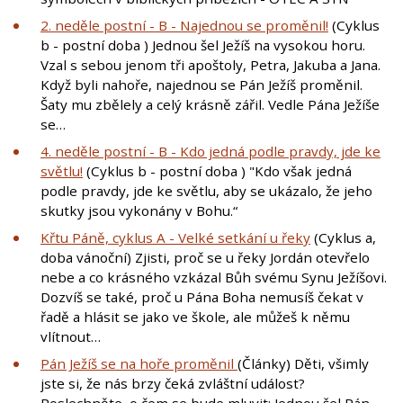
2. neděle postní - B - Najednou se proměnil!
(Cyklus
b - postní doba ) Jednou šel Ježíš na vysokou horu.
Vzal s sebou jenom tři apoštoly, Petra, Jakuba a Jana.
Když byli nahoře, najednou se Pán Ježíš proměnil.
Šaty mu zbělely a celý krásně zářil. Vedle Pána Ježíše
se…
4. neděle postní - B - Kdo jedná podle pravdy, jde ke
světlu!
(Cyklus b - postní doba ) "Kdo však jedná
podle pravdy, jde ke světlu, aby se ukázalo, že jeho
skutky jsou vykonány v Bohu.“
Křtu Páně, cyklus A - Velké setkání u řeky
(Cyklus a,
doba vánoční) Zjisti, proč se u řeky Jordán otevřelo
nebe a co krásného vzkázal Bůh svému Synu Ježíšovi.
Dozvíš se také, proč u Pána Boha nemusíš čekat v
řadě a hlásit se jako ve škole, ale můžeš k němu
vlítnout…
Pán Ježíš se na hoře proměnil
(Články) Děti, všimly
jste si, že nás brzy čeká zvláštní událost?
Poslechněte, o čem se bude mluvit: Jednou šel Pán