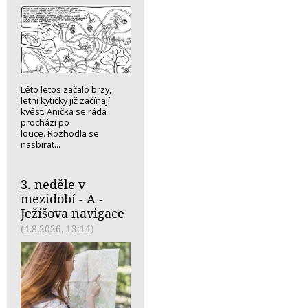
Léto letos začalo brzy,
letní kytičky již začínají
kvést. Anička se ráda
prochází po
louce. Rozhodla se
nasbírat...
3. neděle v
mezidobí - A -
Ježíšova navigace
(4.8.2026, 13:14)