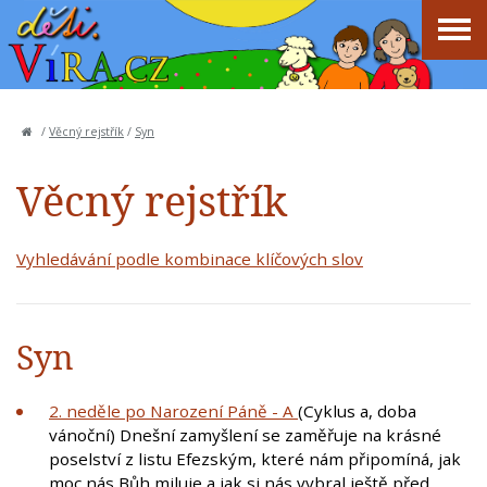
/
Věcný rejstřík
/
Syn
Věcný rejstřík
Vyhledávání podle kombinace klíčových slov
Syn
2. neděle po Narození Páně - A
(Cyklus a, doba
vánoční) Dnešní zamyšlení se zaměřuje na krásné
poselství z listu Efezským, které nám připomíná, jak
moc nás Bůh miluje a jak si nás vybral ještě před