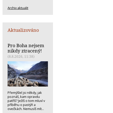
Archiv aktualit
Aktualizováno
Pro Boha nejsem
nikdy ztracený!
(8.8.2026, 11:38)
Přemýšlel jsi někdy, jak
poznáš, kam opravdu
patříš? Ježíš o tom mluví v
příběhu o pastýři a
ovečkách. Nemusíš mít...