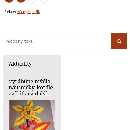
Sekce:
Věcný rejstřík
Aktuality
Vyrábíme mýdla,
náušničky, korále,
zvířátka a další...