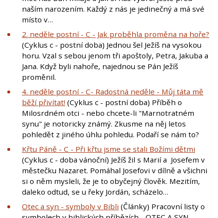
naším narozením. Každý z nás je jedinečný a má své
místo v…
2. neděle postní - C - Jak proběhla proměna na hoře?
(Cyklus c - postní doba) Jednou šel Ježíš na vysokou
horu. Vzal s sebou jenom tři apoštoly, Petra, Jakuba a
Jana. Když byli nahoře, najednou se Pán Ježíš
proměnil.
4. neděle postní - C- Radostná neděle - Můj táta mě
běží přivítat!
(Cyklus c - postní doba) Příběh o
Milosrdném otci - nebo chcete-li "Marnotratném
synu" je notoricky známý. Zkusme na něj letos
pohledět z jiného úhlu pohledu. Podaří se nám to?
Křtu Páně - C - Při křtu jsme se stali Božími dětmi
(Cyklus c - doba vánoční) Ježíš žil s Marií a Josefem v
městečku Nazaret. Pomáhal Josefovi v dílně a všichni
si o něm mysleli, že je to obyčejný člověk. Mezitím,
daleko odtud, se u řeky Jordán, scházelo…
Otec a syn - symboly v Bibli
(Články) Pracovní listy o
symbolech v biblických příbězích - OTEC A SYN