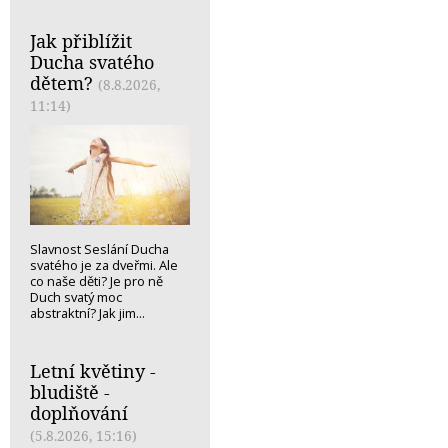
Jak přiblížit
Ducha svatého
dětem?
(8.8.2026,
11:14)
Slavnost Seslání Ducha
svatého je za dveřmi. Ale
co naše děti? Je pro ně
Duch svatý moc
abstraktní? Jak jim...
Letní květiny -
bludiště -
doplňování
(5.8.2026, 15:16)