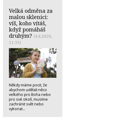
Velká odměna za
malou sklenici:
víš, koho vítáš,
když pomáháš
druhým?
(4.8.2026,
11:33)
Někdy máme pocit, že
abychom udělali něco
velkého pro Boha nebo
pro své okolí, musíme
zachránit svět nebo
vykonat...