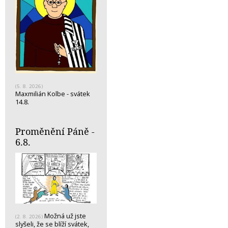
(5. 8. 2026)
Maxmilián Kolbe - svátek
14.8.
Proměnění Páně -
6.8.
Možná už jste
(2. 8. 2026)
slyšeli, že se blíží svátek,