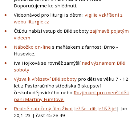
Doporučujeme ke shlédnutí.
Videonávod pro liturgii s dětmi:
vigilie vzkříšení z
webu liturgie.cz
ČtEdu nabízí vstup do Bílé soboty
zajímavě pojatým
videem
Nábožko on-line
s maňáskem z farnosti Brno -
Husovice.
Iva Hojková se rovněž zamýšlí
nad významem Bílé
soboty
Výzva k vítězství Bílé soboty
pro děti ve věku 7 - 12
let z Pastoračního střediska Biskupství
českobudějovického nebo
Rozjímání pro menší děti
paní Martiny Furstové.
Reálně natočený film Život Ježíše: díl:
Ježíš žije!
| Jan
20,1-23 | část 45 ze 49