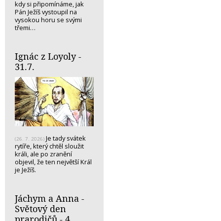
kdy si připomínáme, jak
Pán Ježíš vystoupil na
vysokou horu se svými
třemi…
Ignác z Loyoly -
31.7.
Je tady svátek
(26. 7. 2026)
rytíře, který chtěl sloužit
králi, ale po zranění
objevil, že ten největší Král
je Ježíš.
Jáchym a Anna -
Světový den
prarodičů - 4.