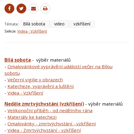
Bílá sobota
video
vzkříšení
Témata:
Sekce:
Videa - Vzkříšení
Bílá sobota
- výběr materiálů
-
Omalovánkové vyprávění událostí večer na Bílou
sobotu
-
Večerní vigilie v obrazech
-
Katecheze, vyprávění a luštění
-
Videa - Vzkříšení
Neděle zmrtvýchvstání (vzkříšení)
- výběr materiálů
-
Velikonoční příběh - od nedělního rána
- ​
Materiály ke katechezi
-
Omalovánky - zmrtvýchvstání - vzkříšení
-
Videa - Zmrtvýchvstání - vzkříšení