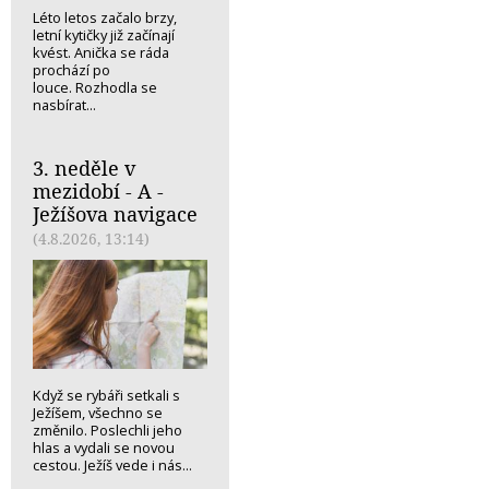
Léto letos začalo brzy,
letní kytičky již začínají
kvést. Anička se ráda
prochází po
louce. Rozhodla se
nasbírat...
3. neděle v
mezidobí - A -
Ježíšova navigace
(4.8.2026, 13:14)
Když se rybáři setkali s
Ježíšem, všechno se
změnilo. Poslechli jeho
hlas a vydali se novou
cestou. Ježíš vede i nás...