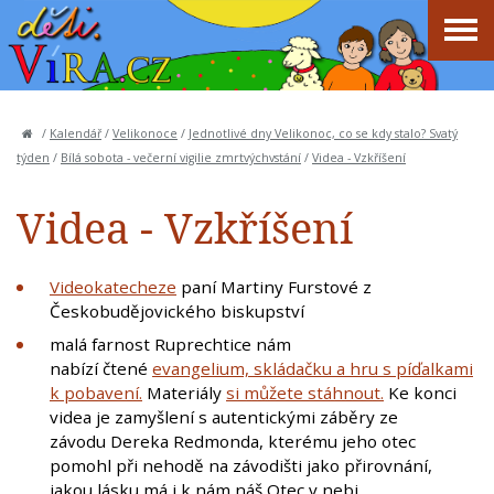
/
Kalendář
/
Velikonoce
/
Jednotlivé dny Velikonoc, co se kdy stalo? Svatý
týden
/
Bílá sobota - večerní vigilie zmrtvýchvstání
/
Videa - Vzkříšení
Videa - Vzkříšení
Videokatecheze
paní Martiny Furstové z
Českobudějovického biskupství
malá farnost Ruprechtice nám
nabízí čtené
evangelium, skládačku a hru s píďalkami
k pobavení.
Materiály
si můžete stáhnout.
Ke konci
videa je zamyšlení s autentickými záběry ze
závodu Dereka Redmonda, kterému jeho otec
pomohl při nehodě na závodišti jako přirovnání,
jakou lásku má i k nám náš Otec v nebi.