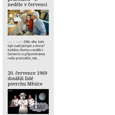
neděle v červenci
Děti, víte, kdo
(23. 7. 2026)
byli svatí Jáchym a Anna?
Každou čtvrtou neděli v
červenci si připomínáme
naše prarodiče, tak…
20. července 1969
dosáhli lidé
povrchu Měsíce