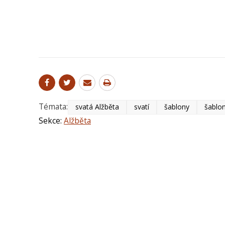
Témata:
svatá Alžběta
svatí
šablony
šablon
Sekce:
Alžběta