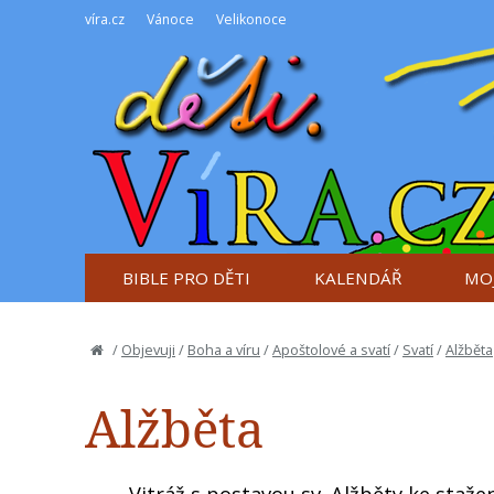
víra.cz
Vánoce
Velikonoce
BIBLE PRO DĚTI
KALENDÁŘ
MOJ
/
Objevuji
/
Boha a víru
/
Apoštolové a svatí
/
Svatí
/
Alžběta
Alžběta