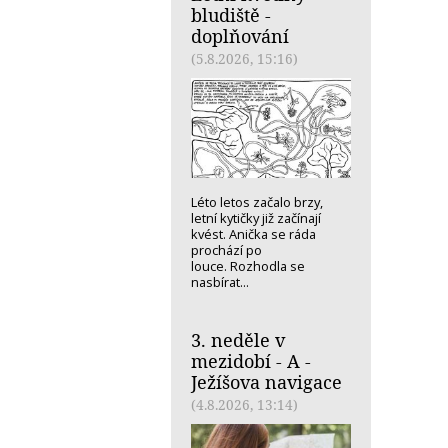
bludiště -
doplňování
(5.8.2026, 15:16)
Léto letos začalo brzy,
letní kytičky již začínají
kvést. Anička se ráda
prochází po
louce. Rozhodla se
nasbírat...
3. neděle v
mezidobí - A -
Ježíšova navigace
(4.8.2026, 13:14)