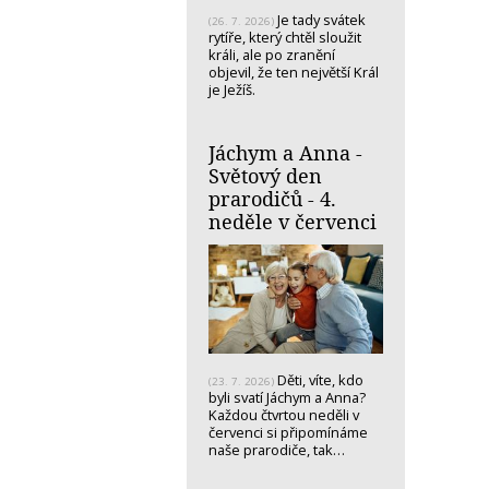
Je tady svátek
(26. 7. 2026)
rytíře, který chtěl sloužit
králi, ale po zranění
objevil, že ten největší Král
je Ježíš.
Jáchym a Anna -
Světový den
prarodičů - 4.
neděle v červenci
Děti, víte, kdo
(23. 7. 2026)
byli svatí Jáchym a Anna?
Každou čtvrtou neděli v
červenci si připomínáme
naše prarodiče, tak…