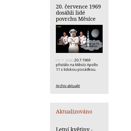
20. července 1969
dosáhli lidé
povrchu Měsíce
20.7.1969
(17. 7. 2026)
přistálo na Měsíci Apollo
11 s lidskou posádkou.
Archiv aktualit
Aktualizováno
Letní květiny -