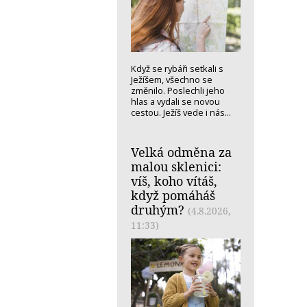
Když se rybáři setkali s
Ježíšem, všechno se
změnilo. Poslechli jeho
hlas a vydali se novou
cestou. Ježíš vede i nás...
Velká odměna za
malou sklenici:
víš, koho vítáš,
když pomáháš
druhým?
(4.8.2026,
11:33)