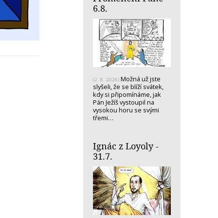
6.8.
Možná už jste
(2. 8. 2026)
slyšeli, že se blíží svátek,
kdy si připomínáme, jak
Pán Ježíš vystoupil na
vysokou horu se svými
třemi…
Ignác z Loyoly -
31.7.