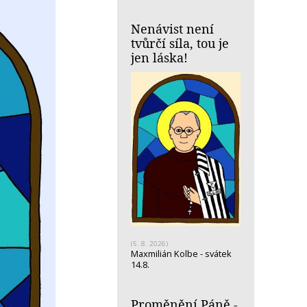
Nenávist není
tvůrčí síla, tou je
jen láska!
(5. 8. 2026)
Maxmilián Kolbe - svátek
14.8.
Proměnění Páně -