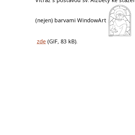
Vitráž s postavou sv. Alžběty ke staže
(nejen) barvami WindowArt
zde
(GIF, 83 kB)
.