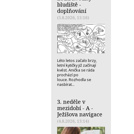
bludiště -
doplňování
(5.8.2026, 15:16)
Léto letos začalo brzy,
letní kytičky již začínají
kvést. Anička se ráda
prochází po
louce. Rozhodla se
nasbírat...
3. neděle v
mezidobí - A -
Ježíšova navigace
(4.8.2026, 13:14)