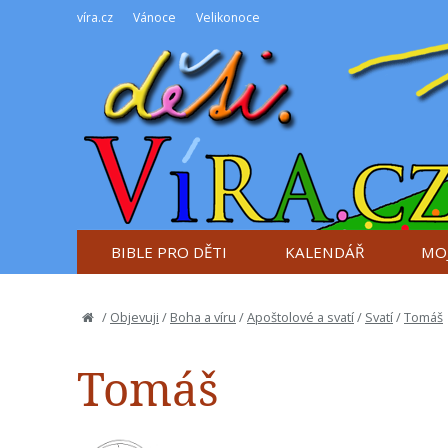
víra.cz
Vánoce
Velikonoce
BIBLE PRO DĚTI
KALENDÁŘ
MOJ
/
Objevuji
/
Boha a víru
/
Apoštolové a svatí
/
Svatí
/
Tomáš
Tomáš