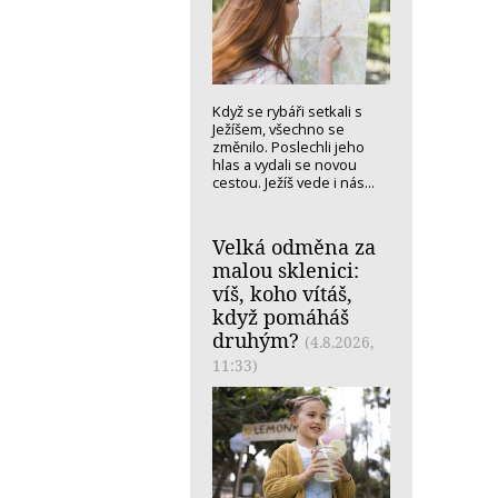
Když se rybáři setkali s
Ježíšem, všechno se
změnilo. Poslechli jeho
hlas a vydali se novou
cestou. Ježíš vede i nás...
Velká odměna za
malou sklenici:
víš, koho vítáš,
když pomáháš
druhým?
(4.8.2026,
11:33)