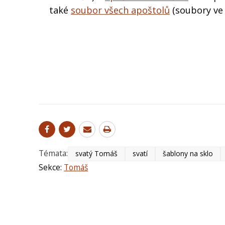
také
soubor všech apoštolů
(soubory ve
Témata:
svatý Tomáš
svatí
šablony na sklo
Sekce:
Tomáš