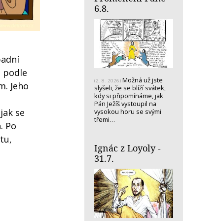
6.8.
padní
, podle
Možná už jste
(2. 8. 2026)
m. Jeho
slyšeli, že se blíží svátek,
kdy si připomínáme, jak
Pán Ježíš vystoupil na
 jak se
vysokou horu se svými
třemi…
. Po
tu,
Ignác z Loyoly -
31.7.