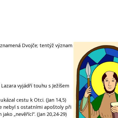
 znamená Dvojče; tentýž význam
 Lazara vyjádří touhu s Ježíšem
 ukázal cestu k Otci. (Jan 14,5)
e nebyl s ostatními apoštoly při
ako „nevěřící“. (Jan 20,24-29)