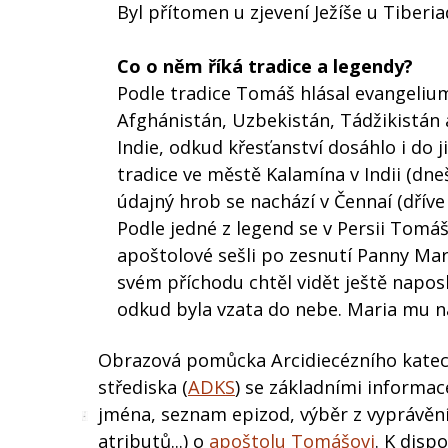
Byl přítomen u zjevení Ježíše u Tiberia
Co o něm říká tradice a legendy?
Podle tradice Tomáš hlásal evangelium v
Afghánistán, Uzbekistán, Tádžikistán 
Indie, odkud křesťanství dosáhlo i do
tradice ve městě Kalamína v Indii (dn
údajný hrob se nachází v Čennaí (dřív
Podle jedné z legend se v Persii Tomáš s
apoštolové sešli po zesnutí Panny Mar
svém příchodu chtěl vidět ještě naposl
odkud byla vzata do nebe. Maria mu na
Obrazová pomůcka Arcidiecézního kate
střediska (
ADKS
) se základními informa
jména, seznam epizod, výběr z vyprávění
atributů...) o
apoštolu Tomášovi
. K dispo