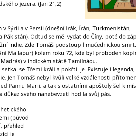
dského jezera. (Jan 21,2)
 Sýrii a v Persii (dnešní Irák, Írán, Turkmenistán,
a Pákistán). Odtud se měl vydat do Číny, poté do zá
 jižní Indie. Zde Tomáš podstoupil mučednickou smrt
ešní Mailapur) kolem roku 72, kde byl proboden kopí
e Madrás) v indickém státě Tamilnádu.
etkal se Třemi králi a pokřtil je. Existuje i legenda,
ie. Jen Tomáš nebyl kvůli velké vzdálenosti přítomen
ed Pannu Marii, a tak s ostatními apoštoly šel k mís
 důkaz svého nanebevzetí hodila svůj pás.
chetického
cemi (původ
, přehled
zici je