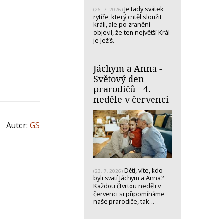
Je tady svátek
(26. 7. 2026)
rytíře, který chtěl sloužit
králi, ale po zranění
objevil, že ten největší Král
je Ježíš.
Jáchym a Anna -
Světový den
prarodičů - 4.
neděle v červenci
Autor:
GS
Děti, víte, kdo
(23. 7. 2026)
byli svatí Jáchym a Anna?
Každou čtvrtou neděli v
červenci si připomínáme
naše prarodiče, tak…