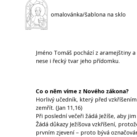
omalovánka/šablona na sklo
Jméno Tomáš pochází z aramejštiny a
nese i řecký tvar jeho přídomku.
Co o něm víme z Nového zákona?
Horlivý učedník, který před vzkříšením
zemřít. (Jan 11,16)
Při poslední večeři žádá Ježíše, aby jim
Žádá důkazy Ježíšova vzkříšení, protož
prvním zjevení – proto bývá označován j