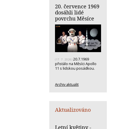
20. července 1969
dosáhli lidé
povrchu Měsíce
20.7.1969
(17. 7. 2026)
přistálo na Měsíci Apollo
11 s lidskou posádkou.
Archiv aktualit
Aktualizováno
Letní květiny -