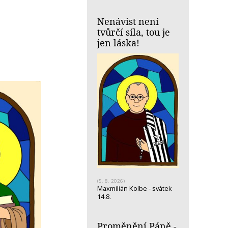
Nenávist není
tvůrčí síla, tou je
jen láska!
(5. 8. 2026)
Maxmilián Kolbe - svátek
14.8.
Proměnění Páně -