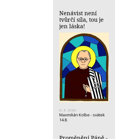
Nenávist není
tvůrčí síla, tou je
jen láska!
(5. 8. 2026)
Maxmilián Kolbe - svátek
14.8.
Proměnění Páně -