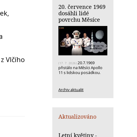
20. července 1969
ek,
dosáhli lidé
povrchu Měsíce
a
z Vlčího
20.7.1969
(17. 7. 2026)
přistálo na Měsíci Apollo
11 s lidskou posádkou.
Archiv aktualit
Aktualizováno
Letní květiny -