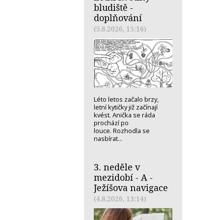
bludiště -
doplňování
(5.8.2026, 15:16)
Léto letos začalo brzy,
letní kytičky již začínají
kvést. Anička se ráda
prochází po
louce. Rozhodla se
nasbírat...
3. neděle v
mezidobí - A -
Ježíšova navigace
(4.8.2026, 13:14)