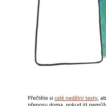
Přečtěte si
celé nedělní texty
, a
přenosu doma, pokud jít nemůžet