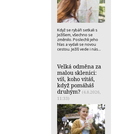
Když se rybáři setkali s
Ježíšem, všechno se
změnilo. Poslechli jeho
hlas a vydali se novou
cestou. Ježíš vede i nás...
Velká odměna za
malou sklenici:
víš, koho vítáš,
když pomáháš
druhým?
(4.8.2026,
11:33)