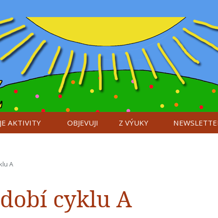
E AKTIVITY
OBJEVUJI
Z VÝUKY
NEWSLETTE
klu A
idobí cyklu A