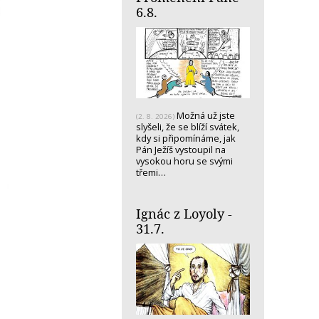
6.8.
Možná už jste
(2. 8. 2026)
slyšeli, že se blíží svátek,
kdy si připomínáme, jak
Pán Ježíš vystoupil na
vysokou horu se svými
třemi…
Ignác z Loyoly -
31.7.