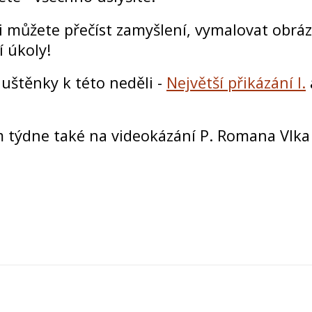
i můžete přečíst zamyšlení, vymalovat obráz
í úkoly!
luštěnky k této neděli -
Největší přikázání I.
ýdne také na videokázání P. Romana Vlka 