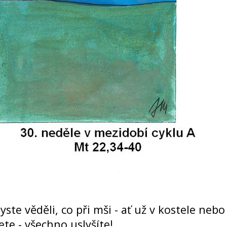
byste věděli, co při mši - ať už v kostele nebo
e - všechno uslyšíte!