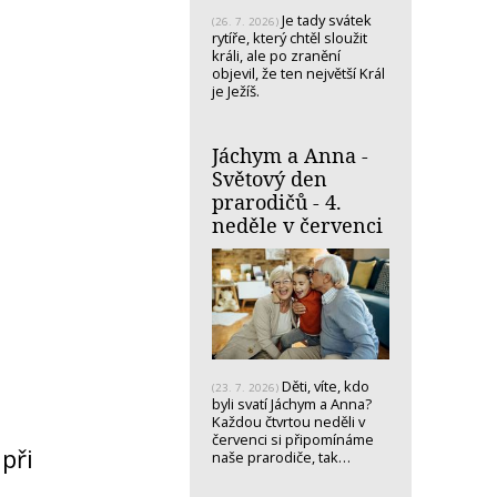
Je tady svátek
(26. 7. 2026)
rytíře, který chtěl sloužit
králi, ale po zranění
objevil, že ten největší Král
je Ježíš.
Jáchym a Anna -
Světový den
prarodičů - 4.
neděle v červenci
Děti, víte, kdo
(23. 7. 2026)
byli svatí Jáchym a Anna?
Každou čtvrtou neděli v
červenci si připomínáme
 při
naše prarodiče, tak…