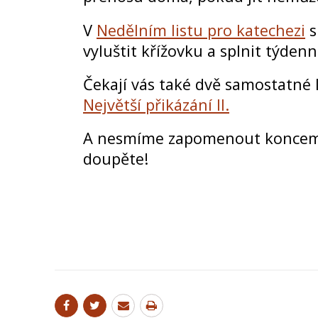
V
Nedělním listu pro katechezi
s
vyluštit křížovku a splnit týdenn
Čekají vás také dvě samostatné 
Největší přikázání II.
A nesmíme zapomenout koncem t
doupěte!