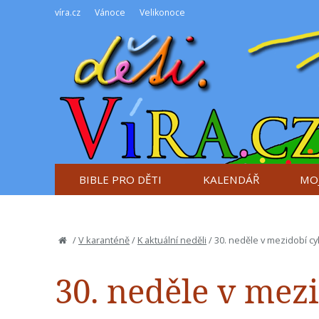
víra.cz
Vánoce
Velikonoce
BIBLE PRO DĚTI
KALENDÁŘ
MOJ
/
V karanténě
/
K aktuální neděli
/
30. neděle v mezidobí cy
30. neděle v mez