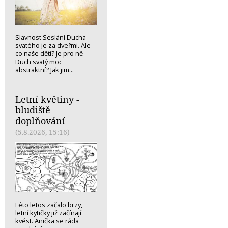
Slavnost Seslání Ducha
svatého je za dveřmi. Ale
co naše děti? Je pro ně
Duch svatý moc
abstraktní? Jak jim...
Letní květiny -
bludiště -
doplňování
(5.8.2026, 15:16)
Léto letos začalo brzy,
letní kytičky již začínají
kvést. Anička se ráda