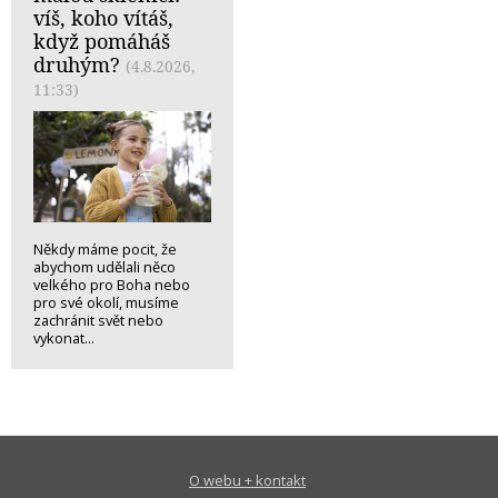
víš, koho vítáš,
když pomáháš
druhým?
(4.8.2026,
11:33)
Někdy máme pocit, že
abychom udělali něco
velkého pro Boha nebo
pro své okolí, musíme
zachránit svět nebo
vykonat...
O webu + kontakt