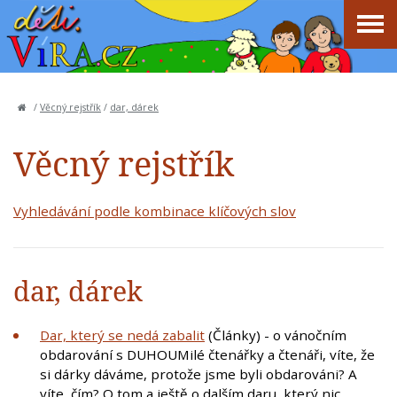
/
Věcný rejstřík
/
dar, dárek
Věcný rejstřík
Vyhledávání podle kombinace klíčových slov
dar, dárek
Dar, který se nedá zabalit
(Články) - o vánočním
obdarování s DUHOUMilé čtenářky a čtenáři, víte, že
si dárky dáváme, protože jsme byli obdarováni? A
víte, čím? O tom a ještě o dalším daru, který nic