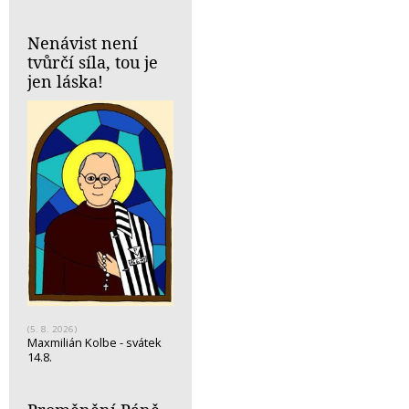
Nenávist není
tvůrčí síla, tou je
jen láska!
(5. 8. 2026)
Maxmilián Kolbe - svátek
14.8.