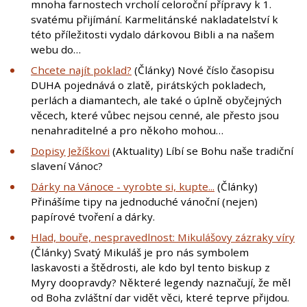
mnoha farnostech vrcholí celoroční přípravy k 1.
svatému přijímání. Karmelitánské nakladatelství k
této příležitosti vydalo dárkovou Bibli a na našem
webu do…
Chcete najít poklad?
(Články) Nové číslo časopisu
DUHA pojednává o zlatě, pirátských pokladech,
perlách a diamantech, ale také o úplně obyčejných
věcech, které vůbec nejsou cenné, ale přesto jsou
nenahraditelné a pro někoho mohou…
Dopisy Ježíškovi
(Aktuality) Líbí se Bohu naše tradiční
slavení Vánoc?
Dárky na Vánoce - vyrobte si, kupte...
(Články)
Přinášíme tipy na jednoduché vánoční (nejen)
papírové tvoření a dárky.
Hlad, bouře, nespravedlnost: Mikulášovy zázraky víry
(Články) Svatý Mikuláš je pro nás symbolem
laskavosti a štědrosti, ale kdo byl tento biskup z
Myry doopravdy? Některé legendy naznačují, že měl
od Boha zvláštní dar vidět věci, které teprve přijdou.