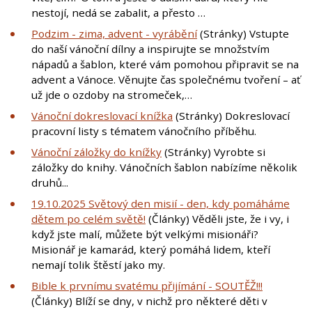
nestojí, nedá se zabalit, a přesto …
Podzim - zima, advent - vyrábění
(Stránky) Vstupte
do naší vánoční dílny a inspirujte se množstvím
nápadů a šablon, které vám pomohou připravit se na
advent a Vánoce. Věnujte čas společnému tvoření – ať
už jde o ozdoby na stromeček,…
Vánoční dokreslovací knížka
(Stránky) Dokreslovací
pracovní listy s tématem vánočního příběhu.
Vánoční záložky do knížky
(Stránky) Vyrobte si
záložky do knihy. Vánočních šablon nabízíme několik
druhů...
19.10.2025 Světový den misií - den, kdy pomáháme
dětem po celém světě!
(Články) Věděli jste, že i vy, i
když jste malí, můžete být velkými misionáři?
Misionář je kamarád, který pomáhá lidem, kteří
nemají tolik štěstí jako my.
Bible k prvnímu svatému přijímání - SOUTĚŽ!!!
(Články) Blíží se dny, v nichž pro některé děti v