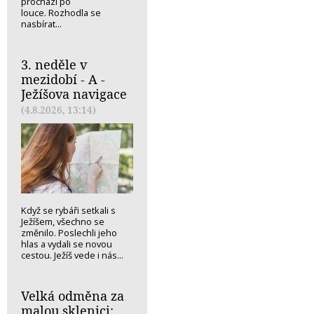
prochází po
louce. Rozhodla se
nasbírat...
3. neděle v
mezidobí - A -
Ježíšova navigace
(4.8.2026, 13:14)
Když se rybáři setkali s
Ježíšem, všechno se
změnilo. Poslechli jeho
hlas a vydali se novou
cestou. Ježíš vede i nás...
Velká odměna za
malou sklenici: