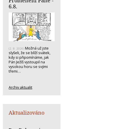
Proměnění Páně -
6.8.
Možná už jste
(2. 8. 2026)
slyšeli, že se blíží svátek,
kdy si připomínáme, jak
Pán Ježíš vystoupil na
vysokou horu se svými
třemi…
Archiv aktualit
Aktualizováno