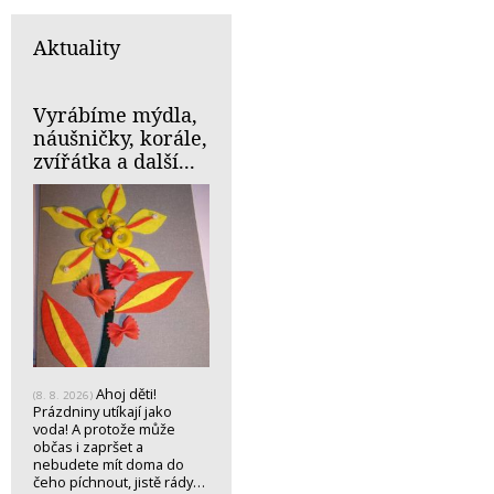
Aktuality
Vyrábíme mýdla,
náušničky, korále,
zvířátka a další...
Ahoj děti!
(8. 8. 2026)
Prázdniny utíkají jako
voda! A protože může
občas i zapršet a
nebudete mít doma do
čeho píchnout, jistě rády…