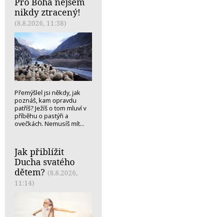
Pro Boha nejsem
nikdy ztracený!
(8.8.2026, 11:38)
Přemýšlel jsi někdy, jak
poznáš, kam opravdu
patříš? Ježíš o tom mluví v
příběhu o pastýři a
ovečkách. Nemusíš mít...
Jak přiblížit
Ducha svatého
dětem?
(8.8.2026,
11:14)